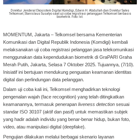
Direktur Jenderal Ekosistem Digital Komdigi, Edwin H. Abdullah dan Direktur Sales
Telkomsel, Stanislaus Susatyo saat uji coba registrasi pelanggan Telkomsel berbasis
biometrik. Foto: Ist.
MOMENTUM, Jakarta
– Telkomsel bersama Kementerian
Komunikasi dan Digital Republik Indonesia (Komdigi) kembali
melaksanakan uji coba registrasi pelanggan jasa telekomunikasi
menggunakan data kependudukan biometrik di GraPARI Graha
Merah Putih, Jakarta, Selasa 7 Oktober 2025. Tujuannya, (7/10).
Inisiatif ini bertujuan mendukung penguatan keamanan identitas
digital dan perlindungan data pelanggan.
Dalam uji coba kali ini, Telkomsel menghadirkan teknologi
pengenalan wajah (face recognition) yang telah ditingkatkan
keamanannya, termasuk penerapan
liveness detection
sesuai
standar ISO 30107 (aktif dan pasif) untuk memastikan subjek
yang hadir adalah individu yang benar-benar hidup, bukan foto,
video, atau manipulasi digital (deepfake).
Pengujian dilakukan melalui berbagai skenario layanan