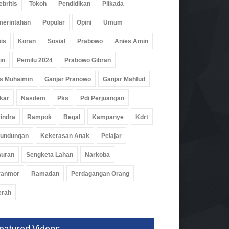
ebritis
Tokoh
Pendidikan
Pilkada
erintahan
Popular
Opini
Umum
is
Koran
Sosial
Prabowo
Anies Amin
in
Pemilu 2024
Prabowo Gibran
s Muhaimin
Ganjar Pranowo
Ganjar Mahfud
kar
Nasdem
Pks
Pdi Perjuangan
indra
Rampok
Begal
Kampanye
Kdrt
rundungan
Kekerasan Anak
Pelajar
wuran
Sengketa Lahan
Narkoba
ranmor
Ramadan
Perdagangan Orang
erah
eatured Videos