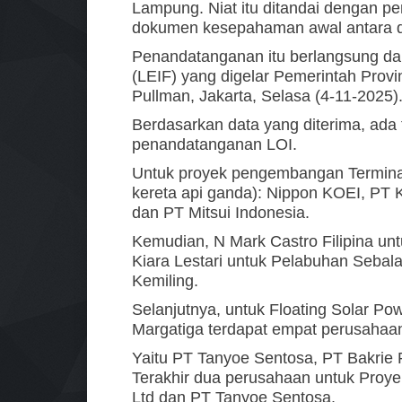
Lampung. Niat itu ditandai dengan pen
dokumen kesepahaman awal antara du
Penandatanganan itu berlangsung d
(LEIF) yang digelar Pemerintah Provi
Pullman, Jakarta, Selasa (4-11-2025)
Berdasarkan data yang diterima, ada t
penandatanganan LOI.
Untuk proyek pengembangan Terminal 
kereta api ganda): Nippon KOEI, PT 
dan PT Mitsui Indonesia.
Kemudian, N Mark Castro Filipina unt
Kiara Lestari untuk Pelabuhan Sebal
Kemiling.
Selanjutnya, untuk Floating Solar Po
Margatiga terdapat empat perusahaa
Yaitu PT Tanyoe Sentosa, PT Bakrie 
Terakhir dua perusahaan untuk Pro
Ltd dan PT Tanyoe Sentosa.