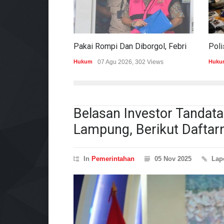
Pakai Rompi Dan Diborgol, Febrie Adriansyah Jalani Pemeriksaan Sebagai Tersangka TPPU
Hukum
07 Agu 2026, 302 Views
Huku
Belasan Investor Tandata
Lampung, Berikut Daftar
In
Pemerintahan
05 Nov 2025
Lap