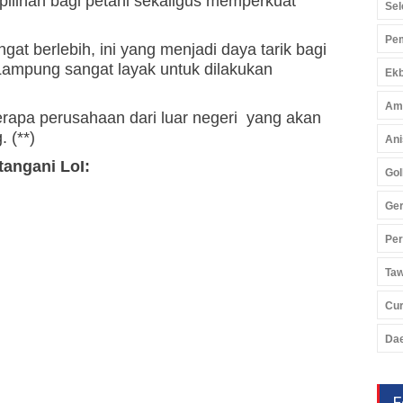
 pilihan bagi petani sekaligus memperkuat
Sel
Pem
gat berlebih, ini yang menjadi daya tarik bagi
 Lampung sangat layak untuk dilakukan
Ekb
Am
apa perusahaan dari luar negeri yang akan
 (**)
Ani
tangani LoI:
Gol
Ger
Pe
Ta
Cu
Da
F