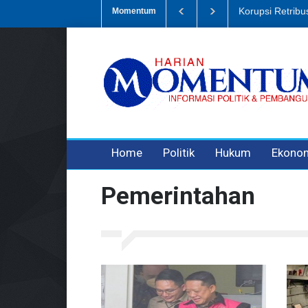
Dugaan Penipua
Momentum
3 years ago
3 years ago
Home
Politik
Hukum
Ekono
Pemerintahan