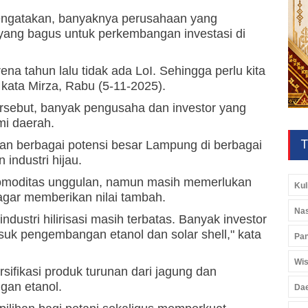
engatakan, banyaknya perusahaan yang
ang bagus untuk perkembangan investasi di
na tahun lalu tidak ada LoI. Sehingga perlu kita
," kata Mirza, Rabu (5-11-2025).
rsebut, banyak pengusaha dan investor yang
mi daerah.
T
an berbagai potensi besar Lampung di berbagai
n industri hijau.
omoditas unggulan, namun masih memerlukan
Kul
i agar memberikan nilai tambah.
Nas
industri hilirisasi masih terbatas. Banyak investor
asuk pengembangan etanol dan solar shell," kata
Pan
Wis
ifikasi produk turunan dari jagung dan
gan etanol.
Da