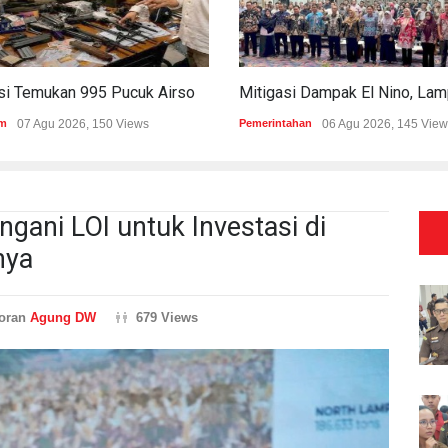
Polisi Temukan 995 Pucuk Airsoft Gun Dan Senjata Api Di Sekolah Swasta
m
07 Agu 2026, 150 Views
Pemerintahan
06 Agu 2026, 145 View
ngani LOI untuk Investasi di
nya
oran
Agung DW
679 Views