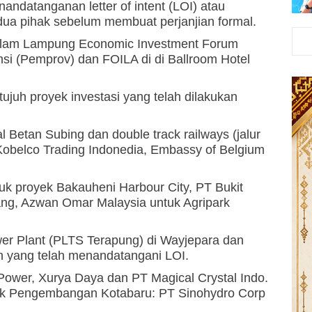
andatanganan letter of intent (LOI) atau
a pihak sebelum membuat perjanjian formal.
alam Lampung Economic Investment Forum
nsi (Pemprov) dan FOILA di di Ballroom Hotel
.
ujuh proyek investasi yang telah dilakukan
Betan Subing dan double track railways (jalur
Kobelco Trading Indonedia, Embassy of Belgium
uk proyek Bakauheni Harbour City, PT Bukit
ang, Azwan Omar Malaysia untuk Agripark
wer Plant (PLTS Terapung) di Wayjepara dan
n yang telah menandatangani LOI.
Power, Xurya Daya dan PT Magical Crystal Indo.
yek Pengembangan Kotabaru: PT Sinohydro Corp