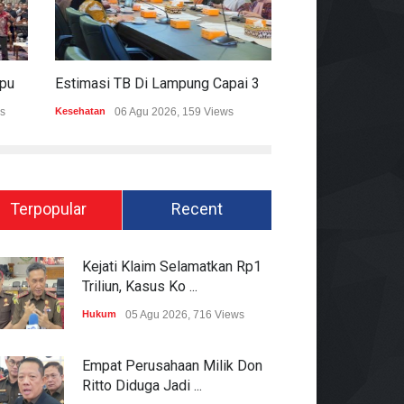
Mitigasi Dampak El Nino, Lampung Data Penggunaan Air Permukaan
Estimasi TB Di Lampung Capai 30.745 Kasus, Pemprov Genjot Percepatan Penanganan
s
Kesehatan
06 Agu 2026, 159 Views
Epapper
06 Agu 202
Terpopular
Recent
Kejati Klaim Selamatkan Rp1
Triliun, Kasus Ko ...
Hukum
05 Agu 2026, 716 Views
Empat Perusahaan Milik Don
Ritto Diduga Jadi ...