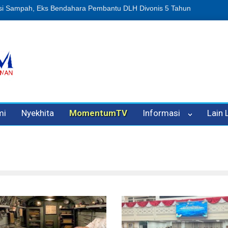
n Oleh Oknum Kadis, Kuasa Hukum Pelapor Desak Polisi Tetapkan P
mi
Nyekhita
MomentumTV
Informasi
Lain