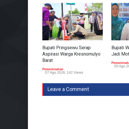
Bupati Pringsewu Serap
Bupati 
Aspirasi Warga Kresnomulyo
Jadi Mo
Barat
Pemerintah
05 Agu 2
Pemerintahan
07 Agu 2026, 142 Views
Leave a Comment