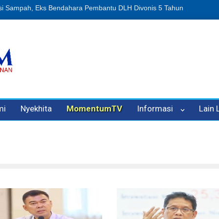
n Oleh Oknum Kadis, Kuasa Hukum Pelapor Desak Polisi Tetapkan P
mi
Nyekhita
MomentumTV
Informasi
Lain