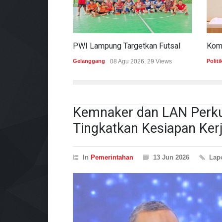
PWI Lampung Targetkan Futsal Cetak Sejarah Juara Di Porwanas 2027
Gelanggang
08 Agu 2026, 29 Views
Politi
Kemnaker dan LAN Perk
Tingkatkan Kesiapan Ker
In
Pemerintahan
13 Jun 2026
Lap