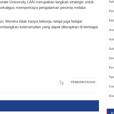
rate University LAN merupakan langkah strategis untuk
Sel
sekaligus memperkaya pengalaman peserta melalui
Pem
Ekb
i. Mereka tidak hanya bekerja, tetapi juga belajar
mbangkan keterampilan yang dapat diterapkan di berbagai
Am
Ani
Gol
Ger
Pe
Ta
PEMERINTAHAN
Cu
Da
F