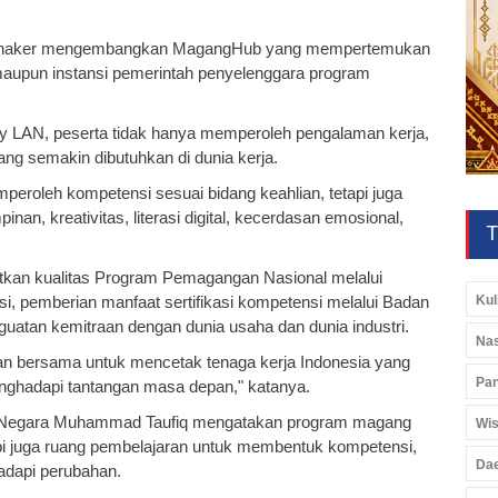
mnaker mengembangkan MagangHub yang mempertemukan
maupun instansi pemerintah penyelenggara program
ity LAN, peserta tidak hanya memperoleh pengalaman kerja,
ang semakin dibutuhkan di dunia kerja.
eroleh kompetensi sesuai bidang keahlian, tetapi juga
, kreativitas, literasi digital, kecerdasan emosional,
T
kan kualitas Program Pemagangan Nasional melalui
Kul
si, pemberian manfaat sertifikasi kompetensi melalui Badan
nguatan kemitraan dengan dunia usaha dan dunia industri.
Nas
an bersama untuk mencetak tenaga kerja Indonesia yang
Pan
enghadapi tantangan masa depan," katanya.
si Negara Muhammad Taufiq mengatakan program magang
Wis
tapi juga ruang pembelajaran untuk membentuk kompetensi,
Da
adapi perubahan.