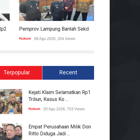
Pemerintah Siapkan Bantuan Rp20,5 Triliun Untuk Pemda
Pemprov Lampung Bantah Sekdaprov Terlibat Peralihan Aset Tanah Di Ryacudu
Hukum
08 Agu 2026, 204 Views
Politik
08 Agu 2026,
Terpopular
Recent
Kejati Klaim Selamatkan Rp1
Triliun, Kasus Ko ...
Hukum
05 Agu 2026, 753 Views
Empat Perusahaan Milik Don
Ritto Diduga Jadi ...