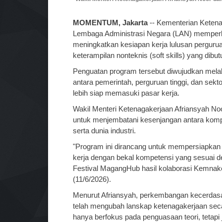
MOMENTUM, Jakarta
-- Kementerian Ketena
Lembaga Administrasi Negara (LAN) mempe
meningkatkan kesiapan kerja lulusan perguru
keterampilan nonteknis (soft skills) yang dibut
Penguatan program tersebut diwujudkan mela
antara pemerintah, perguruan tinggi, dan se
lebih siap memasuki pasar kerja.
Wakil Menteri Ketenagakerjaan Afriansyah N
untuk menjembatani kesenjangan antara kompe
serta dunia industri.
"Program ini dirancang untuk mempersiapkan l
kerja dengan bekal kompetensi yang sesuai d
Festival MagangHub hasil kolaborasi Kemnake
(11/6/2026).
Menurut Afriansyah, perkembangan kecerdasan bu
telah mengubah lanskap ketenagakerjaan seca
hanya berfokus pada penguasaan teori, tetap