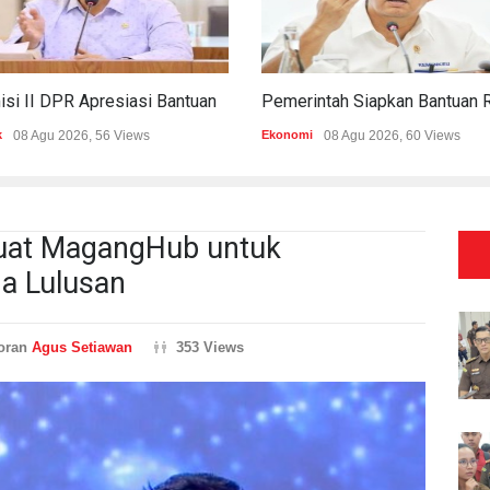
Komisi II DPR Apresiasi Bantuan Fiskal Rp20,5 Triliun Untuk Daerah
k
08 Agu 2026, 56 Views
Ekonomi
08 Agu 2026, 60 Views
uat MagangHub untuk
ja Lulusan
oran
Agus Setiawan
353 Views