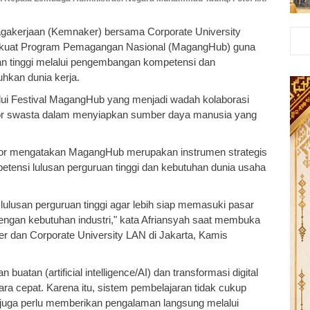
gakerjaan (Kemnaker) bersama Corporate University
rkuat Program Pemagangan Nasional (MagangHub) guna
an tinggi melalui pengembangan kompetensi dan
uhkan dunia kerja.
lui Festival MagangHub yang menjadi wadah kolaborasi
ktor swasta dalam menyiapkan sumber daya manusia yang
oor mengatakan MagangHub merupakan instrumen strategis
tensi lulusan perguruan tinggi dan kebutuhan dunia usaha
ulusan perguruan tinggi agar lebih siap memasuki pasar
engan kebutuhan industri," kata Afriansyah saat membuka
r dan Corporate University LAN di Jakarta, Kamis
atan (artificial intelligence/AI) dan transformasi digital
ra cepat. Karena itu, sistem pembelajaran tidak cukup
i juga perlu memberikan pengalaman langsung melalui