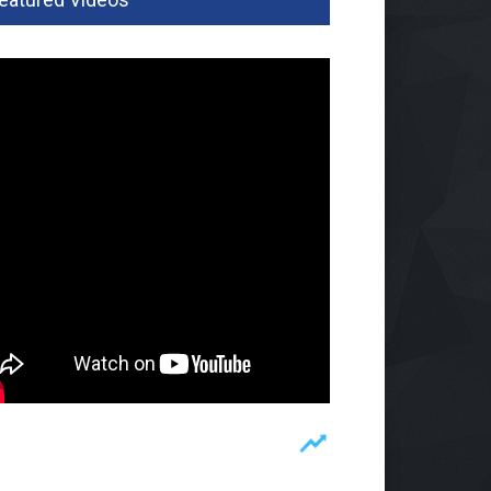
buhkan Budaya Baca,
aba Gencarkan
ustakaan Keliling
rintahan
Agu 2026, 295 Views