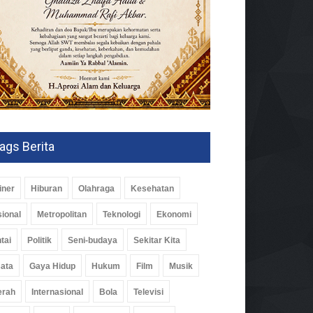
ags Berita
iner
Hiburan
Olahraga
Kesehatan
ional
Metropolitan
Teknologi
Ekonomi
tai
Politik
Seni-budaya
Sekitar Kita
ata
Gaya Hidup
Hukum
Film
Musik
erah
Internasional
Bola
Televisi