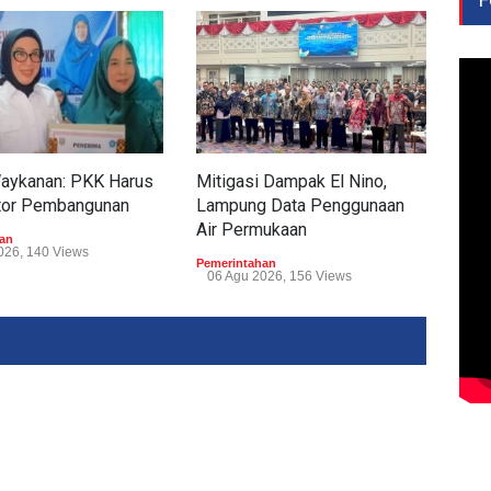
Waykanan: PKK Harus
Mitigasi Dampak El Nino,
Tum
tor Pembangunan
Lampung Data Penggunaan
Tub
Air Permukaan
Perp
an
026, 140 Views
Pemerintahan
Peme
06 Agu 2026, 156 Views
05 