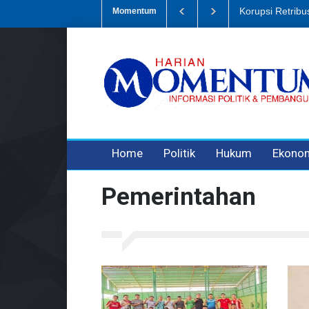
Dugaan Penipua
Momentum
3 years ago
3 years ago
Home
Politik
Hukum
Ekono
Pemerintahan