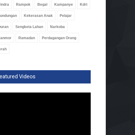
indra
Rampok
Begal
Kampanye
Kdrt
rundungan
Kekerasan Anak
Pelajar
wuran
Sengketa Lahan
Narkoba
ranmor
Ramadan
Perdagangan Orang
erah
eatured Videos