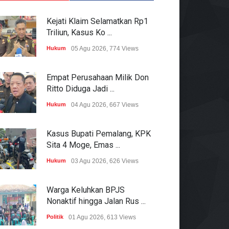
Kejati Klaim Selamatkan Rp1
Triliun, Kasus Ko ...
Hukum
05 Agu 2026, 774 Views
Empat Perusahaan Milik Don
Ritto Diduga Jadi ...
Hukum
04 Agu 2026, 667 Views
Kasus Bupati Pemalang, KPK
Sita 4 Moge, Emas ...
Hukum
03 Agu 2026, 626 Views
Warga Keluhkan BPJS
Nonaktif hingga Jalan Rus ...
Politik
01 Agu 2026, 613 Views