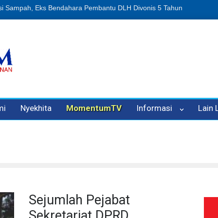
n Oleh Oknum Kadis, Kuasa Hukum Pelapor Desak Polisi Tetapkan P
mi
Nyekhita
MomentumTV
Informasi
Lain
Sejumlah Pejabat
Sekretariat DPRD