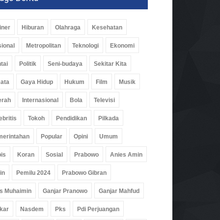
iner
Hiburan
Olahraga
Kesehatan
ional
Metropolitan
Teknologi
Ekonomi
tai
Politik
Seni-budaya
Sekitar Kita
ata
Gaya Hidup
Hukum
Film
Musik
erah
Internasional
Bola
Televisi
ebritis
Tokoh
Pendidikan
Pilkada
erintahan
Popular
Opini
Umum
is
Koran
Sosial
Prabowo
Anies Amin
in
Pemilu 2024
Prabowo Gibran
s Muhaimin
Ganjar Pranowo
Ganjar Mahfud
kar
Nasdem
Pks
Pdi Perjuangan