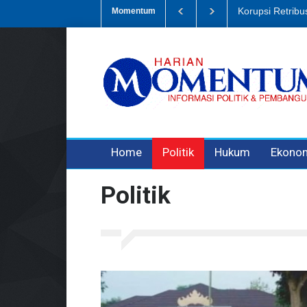
Dugaan Penipua
Momentum
Home
Politik
Hukum
Ekono
Politik