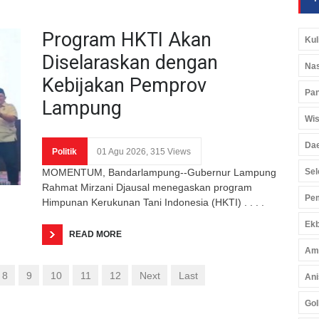
Program HKTI Akan
Kul
Diselaraskan dengan
Nas
Kebijakan Pemprov
Pan
Lampung
Wis
Da
Politik
01 Agu 2026, 315 Views
MOMENTUM, Bandarlampung--Gubernur Lampung
Sel
Rahmat Mirzani Djausal menegaskan program
Pem
Himpunan Kerukunan Tani Indonesia (HKTI) . . . .
Ekb
READ MORE
Am
8
9
10
11
12
Next
Last
Ani
Gol