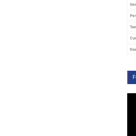
Ger
Pe
Ta
Cu
Da
F