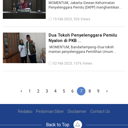
MOMENTUM, Jakarta--Dewan Kehormatan
Penyelenggara Pemilu (DKPP) menghentikan
Irwansyah dari jabatan Ketua Badan Pengawas
Pemi ...
15 Feb 2023, 926 Views
Dua Tokoh Penyelenggara Pemilu
Nyalon di PKB ...
MOMENTUM, Bandarlampung--Dua tokoh
mantan penyelenggara Pemilihan Umum
(Pemilu) mencalonkan diri lewat Partai
Kebangkitan B ...
02 Feb 2023, 1076 Views
1
2
3
4
5
6
7
8
9
Redaksi
Pedoman Siber
Disclaimer
Contact Us
Back to Top