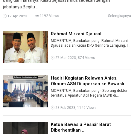
uang dan hartanya. Kalau pejabat harus sedekah dengan
jabatanya.Begitu ...
1192 Views
Selengkapnya
12 Apr 2023
Rahmat Mirzani Djausal ...
MOMENTUM, Bandarlampung--Rahmat Mirzani
Djausal adalah Ketua DPD Gerindra Lampung. Ia
juga merupakan Anggota DPRD Provinsi La ...
27 Mar 2023, 874 Views
Hadiri Kegiatan Relawan Anies,
Oknum ASN Dilaporkan ke Bawaslu ...
MOMENTUM, Bandarlampung-- Seorang dokter
berstatus Aparatur Sipil Negara (ASN) di
lingkungan Pemerintah Provinsi Lampung dila ...
28 Feb 2023, 1149 Views
Ketua Bawaslu Pesisir Barat
Diberhentikan ...