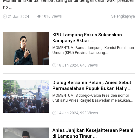
Muhaimin Iskandar terlibat saling sindir dengan calon wakil presiden
no ...
1016 Views
Selengkapnya
21 Jan 2024
KPU Lampung Fokus Sukseskan
Kampanye Akbar ...
MOMENTUM, Bandarlampung--Komisi Pemilihan
Umum (KPU) Provinsi Lampung
menyosialisasikan pelaksanaan kampanye
akbar dengan par ...
18 Jan 2024, 640 Views
Dialog Bersama Petani, Anies Sebut
Permasalahan Pupuk Bukan Hal y ...
MOMENTUM, Sidorejo--Calon Presiden nomor
urut satu Anies Rasyid Baswedan melakukan
dialog bersama petani Sidorejo, Lampung Ti ...
14 Jan 2024, 993 Views
Anies Janjikan Kesejahteraan Petani
di Lampung Timur ...