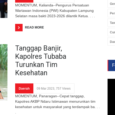
Ger
MOMENTUM, Kalianda--Pengurus Persatuan
Wartawan Indonesia (PWI) Kabupaten Lampung
Pe
Selatan masa bakti 2023-2026 dilantik Ketua. . . .
Ta
READ MORE
Cu
Da
Tanggap Banjir,
Kapolres Tubaba
Turunkan Tim
F
Kesehatan
Daerah
09 Mar 2023, 757 Views
MOMENTUM, Panaragan--Cepat tanggap,
Kapolres AKBP Ndaru Istimawan menurunkan tim
kesehatan untuk masyarakat yang terdampak ba. . .
.