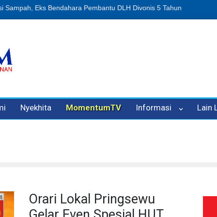
n Oleh Oknum Kadis, Kuasa Hukum Pelapor Desak Polisi Tetapkan P
mi
Nyekhita
MomentumTV
Informasi
Lain
Orari Lokal Pringsewu
Gelar Even Spesial HUT