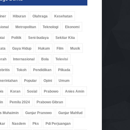
iner
Hiburan
Olahraga
Kesehatan
ional
Metropolitan
Teknologi
Ekonomi
tai
Politik
Seni-budaya
Sekitar Kita
ata
Gaya Hidup
Hukum
Film
Musik
erah
Internasional
Bola
Televisi
ebritis
Tokoh
Pendidikan
Pilkada
erintahan
Popular
Opini
Umum
is
Koran
Sosial
Prabowo
Anies Amin
in
Pemilu 2024
Prabowo Gibran
s Muhaimin
Ganjar Pranowo
Ganjar Mahfud
kar
Nasdem
Pks
Pdi Perjuangan