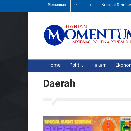
Dugaan Penipua
Momentum
3 years ago
3 years ago
Home
Politik
Hukum
Ekono
Daerah