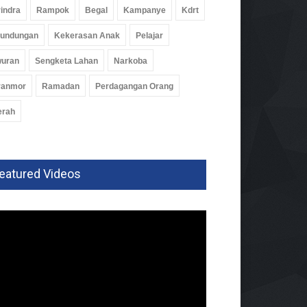
indra
Rampok
Begal
Kampanye
Kdrt
rundungan
Kekerasan Anak
Pelajar
wuran
Sengketa Lahan
Narkoba
ranmor
Ramadan
Perdagangan Orang
erah
eatured Videos