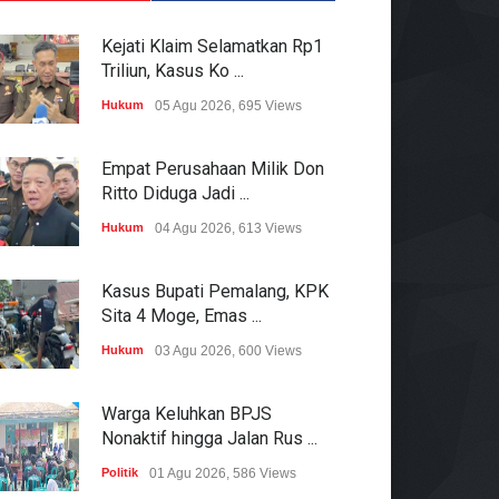
Kejati Klaim Selamatkan Rp1
Triliun, Kasus Ko ...
Hukum
05 Agu 2026, 695 Views
Empat Perusahaan Milik Don
Ritto Diduga Jadi ...
Hukum
04 Agu 2026, 613 Views
Kasus Bupati Pemalang, KPK
Sita 4 Moge, Emas ...
Hukum
03 Agu 2026, 600 Views
Warga Keluhkan BPJS
Nonaktif hingga Jalan Rus ...
Politik
01 Agu 2026, 586 Views