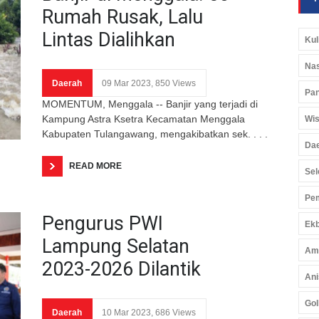
Rumah Rusak, Lalu
Lintas Dialihkan
Kul
Nas
Daerah
09 Mar 2023, 850 Views
Pan
MOMENTUM, Menggala -- Banjir yang terjadi di
Kampung Astra Ksetra Kecamatan Menggala
Wis
Kabupaten Tulangawang, mengakibatkan sek. . . .
Da
READ MORE
Sel
Pem
Pengurus PWI
Ekb
Lampung Selatan
Am
2023-2026 Dilantik
Ani
Gol
Daerah
10 Mar 2023, 686 Views