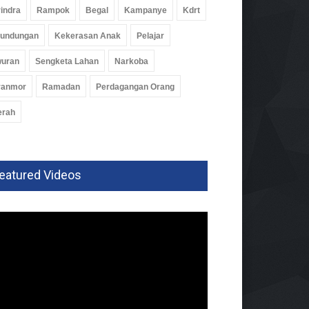
indra
Rampok
Begal
Kampanye
Kdrt
rundungan
Kekerasan Anak
Pelajar
wuran
Sengketa Lahan
Narkoba
ranmor
Ramadan
Perdagangan Orang
erah
eatured Videos