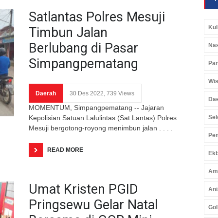
Satlantas Polres Mesuji
Kul
Timbun Jalan
Berlubang di Pasar
Nas
Simpangpematang
Pan
Wis
Daerah
30 Des 2022, 739 Views
Da
MOMENTUM, Simpangpematang -- Jajaran
Kepolisian Satuan Lalulintas (Sat Lantas) Polres
Sel
Mesuji bergotong-royong menimbun jalan . . . .
Pem
READ MORE
Ekb
Am
Umat Kristen PGID
Ani
Pringsewu Gelar Natal
Gol