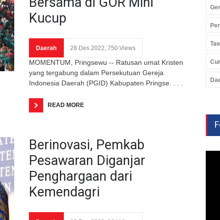
Bersama di GOR Mini
Ger
Kucup
Pe
Ta
Daerah
28 Des 2022, 750 Views
MOMENTUM, Pringsewu -- Ratusan umat Kristen
Cu
yang tergabung dalam Persekutuan Gereja
Da
Indonesia Daerah (PGID) Kabupaten Pringse. . . .
READ MORE
F
Berinovasi, Pemkab
Pesawaran Diganjar
Penghargaan dari
Kemendagri