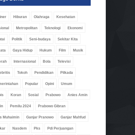
iner
Hiburan
Olahraga
Kesehatan
ional
Metropolitan
Teknologi
Ekonomi
tai
Politik
Seni-budaya
Sekitar Kita
ata
Gaya Hidup
Hukum
Film
Musik
erah
Internasional
Bola
Televisi
ebritis
Tokoh
Pendidikan
Pilkada
erintahan
Popular
Opini
Umum
is
Koran
Sosial
Prabowo
Anies Amin
in
Pemilu 2024
Prabowo Gibran
s Muhaimin
Ganjar Pranowo
Ganjar Mahfud
kar
Nasdem
Pks
Pdi Perjuangan