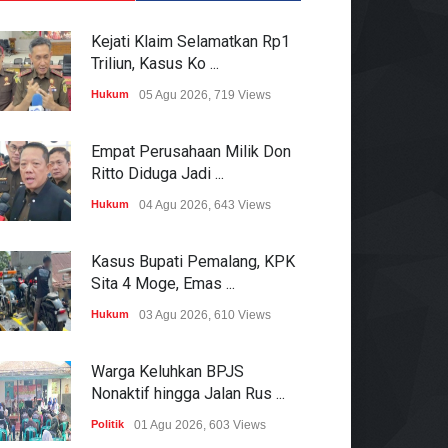
Kejati Klaim Selamatkan Rp1
Triliun, Kasus Ko ...
Hukum
05 Agu 2026, 719 Views
Empat Perusahaan Milik Don
Ritto Diduga Jadi ...
Hukum
04 Agu 2026, 643 Views
Kasus Bupati Pemalang, KPK
Sita 4 Moge, Emas ...
Hukum
03 Agu 2026, 610 Views
Warga Keluhkan BPJS
Nonaktif hingga Jalan Rus ...
Politik
01 Agu 2026, 603 Views