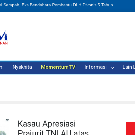
Dugaan Penipuan Oleh Oknum Kadis, Kuasa Hukum Pelapor Desak P
mi
Nyekhita
MomentumTV
Informasi
Lain
Kasau Apresiasi
Prajurit TNI AU atas