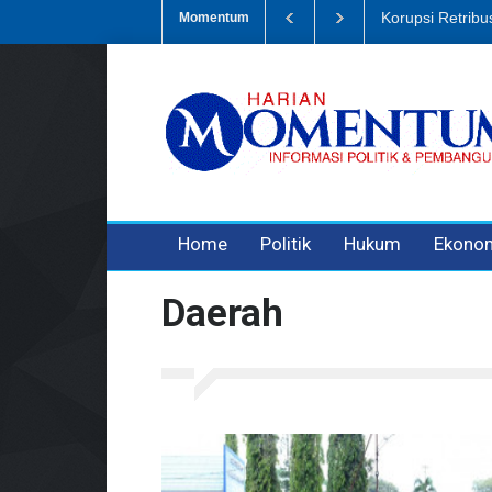
psi Retribusi Sampah, Eks Bendahara Pembantu DLH Divonis 5 Tahun
Momentum
3 years ago
3 years ago
3 years ago
Home
Politik
Hukum
Ekono
Daerah