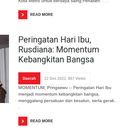
Kota Metro untuk berdaya saing.Penaseh. . . .
READ MORE
Peringatan Hari Ibu,
Rusdiana: Momentum
Kebangkitan Bangsa
Daerah
22 Des 2022, 867 Views
MOMENTUM, Pringsewu -- Peringatan Hari Ibu
menjadi momentum kebangkitan bangsa,
menggalang persatuan dan kesatun, serta gerak. . .
.
READ MORE