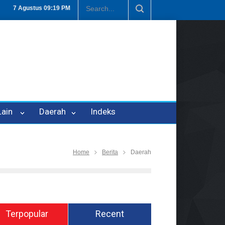
olisi Tetapkan P-21
Tembus Rp1,6 Triliun, Nilai Investasi di Lamte
7 Agustus
09:19 PM
 Lain
Daerah
Indeks
Home
Berita
Daerah
Terpopular
Recent