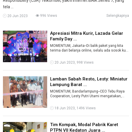
Responsibility (CSR) Telkomsel, yakni Internet BAIK Series 7, yang
tela ...
996 Views
Selengkapnya
20 Jun 2023
Apresiasi Mitra Kurir, Lazada Gelar
Family Day ...
MOMENTUM, Jakarta--Di balik paket yang kita
terima dari belanja online, selalu ada sosok kurir
berdedikasi yang mengantar pak ...
20 Jun 2023, 998 Views
Lamban Sabah Resto, Lesty: Miniatur
Lampung Barat ...
MOMENTUM, Bandarlampung--CEO Tebu Raya
Cooperation, Lesty Putri Utami mengatakan,
Lamban Sabah Resto hadir dengan nuansa
alam ...
18 Jun 2023, 1496 Views
Tim Kompak, Modal Pabrik Karet
PTPN VII Kedaton Juara ...