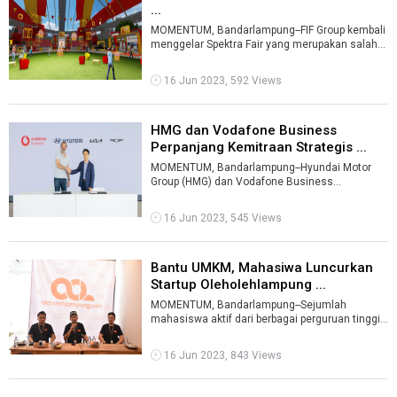
...
MOMENTUM, Bandarlampung--FIF Group kembali
menggelar Spektra Fair yang merupakan salah
satu pameran virtual.Spektra Fair hadi ...
16 Jun 2023, 592 Views
HMG dan Vodafone Business
Perpanjang Kemitraan Strategis ...
MOMENTUM, Bandarlampung--Hyundai Motor
Group (HMG) dan Vodafone Business
mengumumkan perpanjangan multi-tahun dari
kemitraan ...
16 Jun 2023, 545 Views
Bantu UMKM, Mahasiwa Luncurkan
Startup Oleholehlampung ...
MOMENTUM, Bandarlampung--Sejumlah
mahasiswa aktif dari berbagai perguruan tinggi
di Lampung meluncurkan Startup (perusahaan r
...
16 Jun 2023, 843 Views