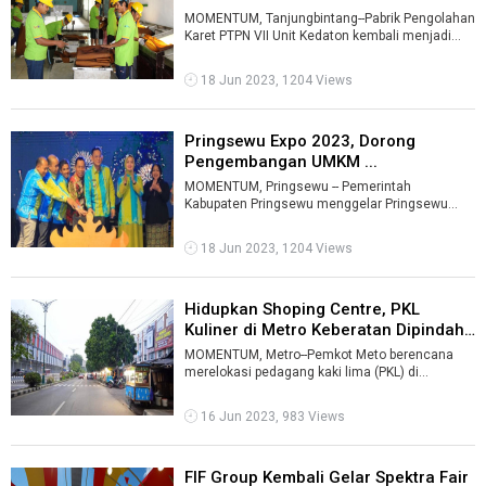
MOMENTUM, Tanjungbintang--Pabrik Pengolahan
Karet PTPN VII Unit Kedaton kembali menjadi
kampiun di ajang Liga PTPN Award 2023 ...
18 Jun 2023, 1204 Views
Pringsewu Expo 2023, Dorong
Pengembangan UMKM ...
MOMENTUM, Pringsewu -- Pemerintah
Kabupaten Pringsewu menggelar Pringsewu
Expo 2023 untuk mendorong pengembangan
usaha mikro, ...
18 Jun 2023, 1204 Views
Hidupkan Shoping Centre, PKL
Kuliner di Metro Keberatan Dipindahk
...
MOMENTUM, Metro--Pemkot Meto berencana
merelokasi pedagang kaki lima (PKL) di
sepanjang Jalan Jenderal Sudirman di depan
Metr ...
16 Jun 2023, 983 Views
FIF Group Kembali Gelar Spektra Fair