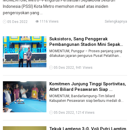
Indonesia (PSSI) Kota Metro memohon maaf atas insiden
pengeroyokan yang ...
1116 Views
Selengkapnya
05 Des 2022
Suksistoro, Sang Penggerak
Pembangunan Stadion Mini Sepak
Bola Pu ...
MOMENTUM, Punggur – Proses panjang yang
dilakukan jajaran pengurus Pusat Pelatihan
Sepak Bola Punggur (PPSP) United dalam m ...
05 Des 2022, 941 Views
Komitmen Junjung Tinggi Sportivitas,
Atlet Biliard Pesawaran Siap ...
MOMENTUM, Bandarlampung--Tim biliard
Kabupaten Pesawaran siap berburu medali di
Pekan Olahraga Provinsi (Porprov) IX Lampung.
...
05 Des 2022, 1214 Views
Tekuk Lamteng 3-0, Voli Putri Lamtim