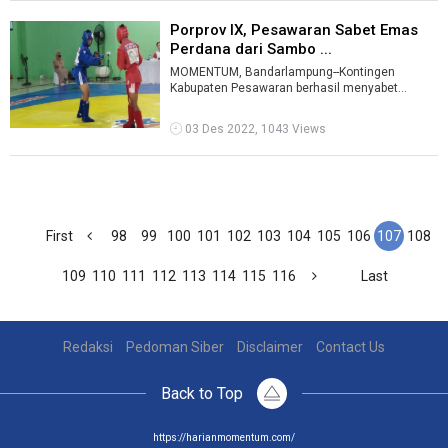
Porprov IX, Pesawaran Sabet Emas
Perdana dari Sambo ...
MOMENTUM, Bandarlampung--Kontingen
Kabupaten Pesawaran berhasil menyabet
medali emas perdana Porprov IX Lampung.
Emas pertam ...
03 Des 2022, 1043 Views
First
98
99
100
101
102
103
104
105
106
107
108
109
110
111
112
113
114
115
116
Last
Redaksi
Pedoman Siber
Disclaimer
Contact Us
Back to Top
https://harianmomentum.com/