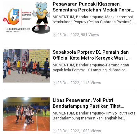
Pesawaran Puncaki Klasemen
Sementara Perolehan Medali Porprov
IX ...
MOMENTUM, Bandarlampung--Meski seremoni
pembukaan Porprov (Pekan Olahraga Provinsi) IX
Lampung, baru akan digelar Senin malam ...
03 Des 2022, 951 Views
Sepakbola Porprov IX, Pemain dan
Official Kota Metro Keroyok Wasi ...
MOMENTUM, Bandarlampuing--Pertandingan
sepak bola Porprov IX Lampung, di Stadion
Sumpah Pemuda PKOR Wayhalim, Bandarlam ...
03 Des 2022, 1143 Views
Libas Pesawaran, Voli Putri
Bandarlampung Pastikan Tiket
Semifina ...
MOMENTUM, Bandarlampung--Tim voli putri Kota
Bandarlampung memastikan langkah ke
semifinal Pekan Olahraga Provinsi (Porprov) ...
03 Des 2022, 1003 Views