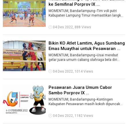
ke Semifinal Porprov IX ...
MOMENTUM, Bandarlampung--Tim voli putri
Kabupaten Lampung Timur memastikan langkah
ke semifinal Porprov IX Lampung. Kepastian ...
04 Des 2022, 888 Views
Bikin KO Atlet Lamtim, Agus Sumbang
Emas Muaythai untuk Pesawaran ...
MOMENTUM, Bandarlampung--Usai merebut
gelar juara umum cabang olahraga bela diri
sambo dengan tujuh medali emas, kontingen Ka
...
04 Des 2022, 1014 Views
Pesawaran Juara Umum Cabor
Sambo Porprov IX ...
MOMENTUM, Bandarlampung--Kontingen
Kabupaten Pesawaran masih kokoh dipuncak
klasemen sementara perolehan medali Porprov
IX La ...
04 Des 2022, 1182 Views