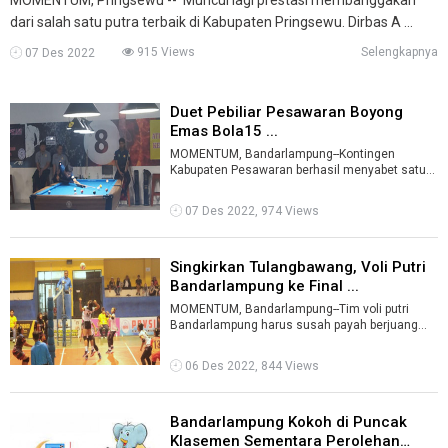
dari salah satu putra terbaik di Kabupaten Pringsewu. Dirbas A ...
915 Views
Selengkapnya
07 Des 2022
Duet Pebiliar Pesawaran Boyong
Emas Bola15 ...
MOMENTUM, Bandarlampung--Kontingen
Kabupaten Pesawaran berhasil menyabet satu
medali emas pada hari pertama pertandingan
cabo ...
07 Des 2022, 974 Views
Singkirkan Tulangbawang, Voli Putri
Bandarlampung ke Final ...
MOMENTUM, Bandarlampung--Tim voli putri
Bandarlampung harus susah payah berjuang
lima set sebelum memastikan langkah menuju
b ...
06 Des 2022, 844 Views
Bandarlampung Kokoh di Puncak
Klasemen Sementara Perolehan