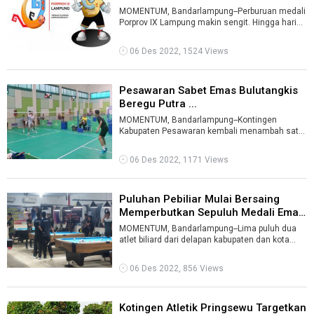
Medali ...
MOMENTUM, Bandarlampung--Perburuan medali
Porprov IX Lampung makin sengit. Hingga hari
ketiga (6 Desember 2022) pukul 20.00 W ...
06 Des 2022, 1524 Views
Pesawaran Sabet Emas Bulutangkis
Beregu Putra ...
MOMENTUM, Bandarlampung--Kontingen
Kabupaten Pesawaran kembali menambah satu
medali emas pada hari ketiga (6 Desember
2022) p ...
06 Des 2022, 1171 Views
Puluhan Pebiliar Mulai Bersaing
Memperbutkan Sepuluh Medali Emas
...
MOMENTUM, Bandarlampung--Lima puluh dua
atlet biliard dari delapan kabupaten dan kota
mulai bersaing memperebutkan medali di ...
06 Des 2022, 856 Views
Kotingen Atletik Pringsewu Targetkan