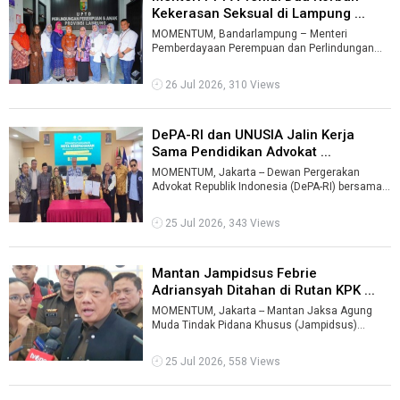
Kekerasan Seksual di Lampung ...
MOMENTUM, Bandarlampung – Menteri
Pemberdayaan Perempuan dan Perlindungan
Anak (PPPA) Arifah Fauzi meninjau Unit
Pelaksana ...
26 Jul 2026, 310 Views
DePA-RI dan UNUSIA Jalin Kerja
Sama Pendidikan Advokat ...
MOMENTUM, Jakarta -- Dewan Pergerakan
Advokat Republik Indonesia (DePA-RI) bersama
Universitas Nahdlatul Ulama Indonesia (UNU ...
25 Jul 2026, 343 Views
Mantan Jampidsus Febrie
Adriansyah Ditahan di Rutan KPK ...
MOMENTUM, Jakarta -- Mantan Jaksa Agung
Muda Tindak Pidana Khusus (Jampidsus)
Kejaksaan Agung, Febrie Adriansyah, resmi
ditah ...
25 Jul 2026, 558 Views