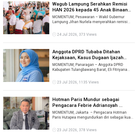
Wagub Lampung Serahkan Remisi
HAN 2026 kepada 45 Anak Binaan
LPKA ...
MOMENTUM, Pesawaran – Wakil Gubernur
Lampung Jihan Nurlela menyerahkan remisi
Hari Anak Nasional (HAN) 2026 kepada 45 ...
24 Jul 2026, 373 Views
Anggota DPRD Tubaba Ditahan
Kejaksaan, Kasus Dugaan Ijazah
Palsu ...
MOMENTUM, Panaragan – Anggota DPRD
Kabupaten Tulangbawang Barat, Eli Fitriyana
(EF), resmi ditahan dalam perkara dugaan pen ...
23 Jul 2026, 1135 Views
Hotman Paris Mundur sebagai
Pengacara Febrie Adriansyah ...
MOMENTUM, Jakarta – Pengacara Hotman
Paris Hutapea mengundurkan diri sebagai kuasa
hukum mantan Jaksa Agung Muda Tind ...
23 Jul 2026, 378 Views