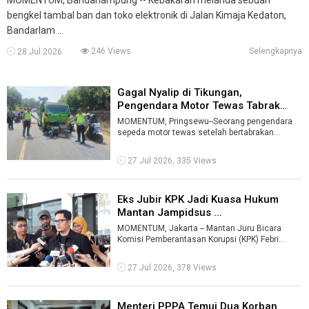
bengkel tambal ban dan toko elektronik di Jalan Kimaja Kedaton,
Bandarlam ...
246 Views
Selengkapnya
28 Jul 2026
Gagal Nyalip di Tikungan,
Pengendara Motor Tewas Tabrak
Truk Pasi ...
MOMENTUM, Pringsewu--Seorang pengendara
sepeda motor tewas setelah bertabrakan
dengan truk bermuatan pasir di Jalan Lintas Ba
...
27 Jul 2026, 335 Views
Eks Jubir KPK Jadi Kuasa Hukum
Mantan Jampidsus ...
MOMENTUM, Jakarta -- Mantan Juru Bicara
Komisi Pemberantasan Korupsi (KPK) Febri
Diansyah resmi menjadi kuasa hukum mantan
Ja ...
27 Jul 2026, 378 Views
Menteri PPPA Temui Dua Korban