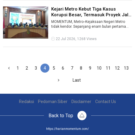
Kejari Metro Kebut Tiga Kasus
Korupsi Besar, Termasuk Proyek Jala
...
MOMENTUM, Metro--Kejaksaan Negeri Metro
tidak kendor. Sepanjang enam bulan pertama
2026, Pidsus Kejari Metro membidik tiga ka ...
22 Jul 2026, 1268 Views
1
2
3
4
5
6
7
8
9
10
11
12
13
Last
Redaksi
Pedoman Siber
Disclaimer
Contact Us
Back to Top
https://harianmomentum.com/