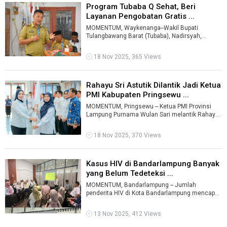
Program Tubaba Q Sehat, Beri
Layanan Pengobatan Gratis ...
MOMENTUM, Waykenanga--Wakil Bupati
Tulangbawang Barat (Tubaba), Nadirsyah,
meninjau pelaksanaan pelayanan pengobatan
gratis m ...
18 Nov 2025, 365 Views
Rahayu Sri Astutik Dilantik Jadi Ketua
PMI Kabupaten Pringsewu ...
MOMENTUM, Pringsewu -- Ketua PMI Provinsi
Lampung Purnama Wulan Sari melantik Rahayu
Sri Astutik menjadi Ketua Palang Merah I ...
18 Nov 2025, 370 Views
Kasus HIV di Bandarlampung Banyak
yang Belum Tedeteksi ...
MOMENTUM, Bandarlampung -- Jumlah
penderita HIV di Kota Bandarlampung mencapai
hampir 4.300 kasus sejak 2003 hingga 2025.
Nam ...
13 Nov 2025, 412 Views