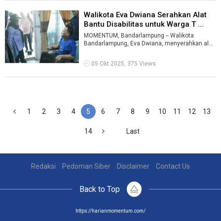
Walikota Eva Dwiana Serahkan Alat
Bantu Disabilitas untuk Warga T ...
MOMENTUM, Bandarlampung -- Walikota
Bandarlampung, Eva Dwiana, menyerahkan alat
bantu disabilitas kepada warga yang
membutuhk ...
05 Okt 2025, 375 Views
1
2
3
4
5
6
7
8
9
10
11
12
13
14
Last
Redaksi
Pedoman Siber
Disclaimer
Contact Us
Back to Top
https://harianmomentum.com/