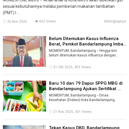
sesuai kebutuhannya melalui pemberian makanan tambahan
(PMT) l ...
662 Views
Selengkapnya
26 Nov 2025
Belum Ditemukan Kasus Influenza
Berat, Pemkot Bandarlampung Imbau
...
MOMENTUM, Bandarlampung -- Hingga kini
belum ditemukan kasus influenza dengan
gejala berat di Kota Bandarlampung. Dinas
Keseh ...
31 Okt 2025, 453 Views
Baru 10 dari 79 Dapur SPPG MBG di
Bandarlampung Ajukan Sertifikat ...
MOMENTUM, Bandarlampung -- Dinas
Kesehatan (Diskes) Kota Bandarlampung
mencatat baru 10 dari 79 dapur Satuan
Pelayanan Pemenu ...
21 Nov 2025, 431 Views
Tekan Kasus DBD, Bandarlampung