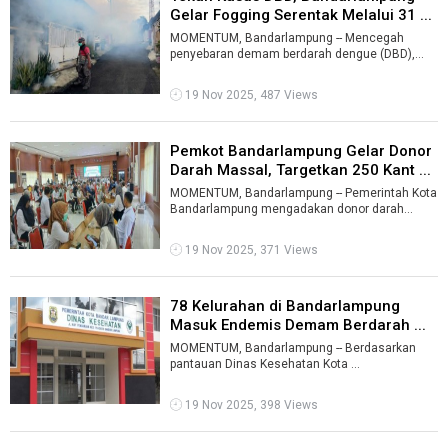
Gelar Fogging Serentak Melalui 31 ...
MOMENTUM, Bandarlampung -- Mencegah
penyebaran demam berdarah dengue (DBD),
Pemerintah Kota Bandarlampung menggelar
fogging s ...
19 Nov 2025, 487 Views
Pemkot Bandarlampung Gelar Donor
Darah Massal, Targetkan 250 Kant ...
MOMENTUM, Bandarlampung -- Pemerintah Kota
Bandarlampung mengadakan donor darah
massal dalam rangka memperingati Hari
Kesehat ...
19 Nov 2025, 371 Views
78 Kelurahan di Bandarlampung
Masuk Endemis Demam Berdarah ...
MOMENTUM, Bandarlampung -- Berdasarkan
pantauan Dinas Kesehatan Kota
Bandarlampung, 78 kelurahan di
Bandarlampung masuk ...
19 Nov 2025, 398 Views