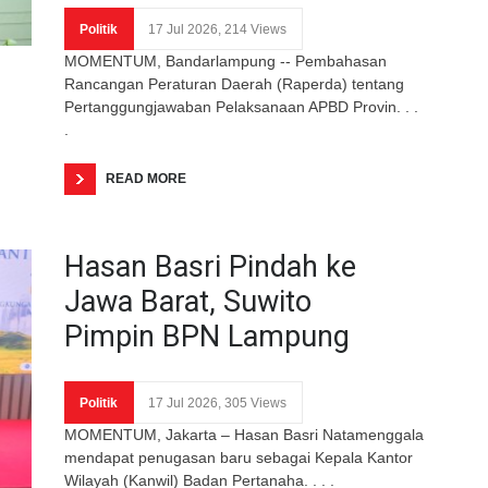
Politik
17 Jul 2026, 214 Views
MOMENTUM, Bandarlampung -- Pembahasan
Rancangan Peraturan Daerah (Raperda) tentang
Pertanggungjawaban Pelaksanaan APBD Provin. . .
.
READ MORE
Hasan Basri Pindah ke
Jawa Barat, Suwito
Pimpin BPN Lampung
Politik
17 Jul 2026, 305 Views
MOMENTUM, Jakarta – Hasan Basri Natamenggala
mendapat penugasan baru sebagai Kepala Kantor
Wilayah (Kanwil) Badan Pertanaha. . . .