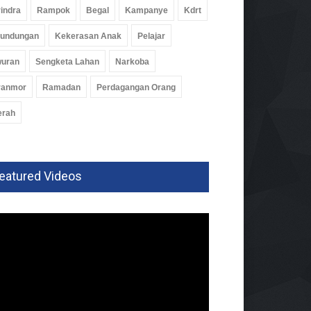
indra
Rampok
Begal
Kampanye
Kdrt
rundungan
Kekerasan Anak
Pelajar
wuran
Sengketa Lahan
Narkoba
ranmor
Ramadan
Perdagangan Orang
erah
eatured Videos