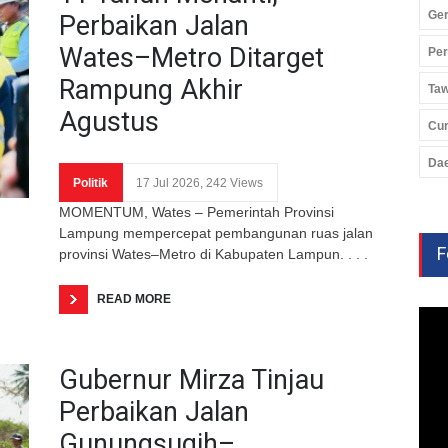
Ger
Perbaikan Jalan
Wates–Metro Ditarget
Pe
Rampung Akhir
Ta
Agustus
Cu
Da
Politik
17 Jul 2026, 242 Views
MOMENTUM, Wates – Pemerintah Provinsi
Lampung mempercepat pembangunan ruas jalan
F
provinsi Wates–Metro di Kabupaten Lampun. . . .
READ MORE
Gubernur Mirza Tinjau
Perbaikan Jalan
Gunungsugih–