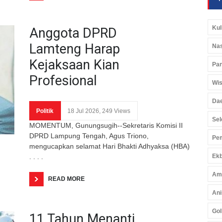
Kul
Anggota DPRD
Lamteng Harap
Nas
Kejaksaan Kian
Pan
Profesional
Wis
Da
Politik
18 Jul 2026, 249 Views
Sel
MOMENTUM, Gunungsugih--Sekretaris Komisi II
DPRD Lampung Tengah, Agus Triono,
Pem
mengucapkan selamat Hari Bhakti Adhyaksa (HBA)
. . . .
Ekb
Am
READ MORE
Ani
Gol
11 Tahun Menanti,