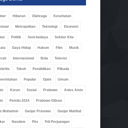
iner
Hiburan
Olahraga
Kesehatan
ional
Metropolitan
Teknologi
Ekonomi
tai
Politik
Seni-budaya
Sekitar Kita
ata
Gaya Hidup
Hukum
Film
Musik
erah
Internasional
Bola
Televisi
ebritis
Tokoh
Pendidikan
Pilkada
erintahan
Popular
Opini
Umum
is
Koran
Sosial
Prabowo
Anies Amin
in
Pemilu 2024
Prabowo Gibran
s Muhaimin
Ganjar Pranowo
Ganjar Mahfud
kar
Nasdem
Pks
Pdi Perjuangan