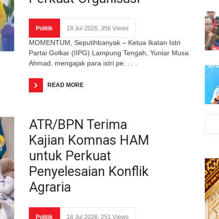
Politik
18 Jul 2026, 356 Views
MOMENTUM, Seputihbanyak – Ketua Ikatan Istri
Partai Golkar (IIPG) Lampung Tengah, Yuniar Musa
Ahmad, mengajak para istri pe. . . .
READ MORE
ATR/BPN Terima
Kajian Komnas HAM
untuk Perkuat
Penyelesaian Konflik
Agraria
Politik
18 Jul 2026, 251 Views