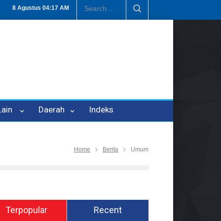
Penipuan Oleh Oknum Kadis, Kuasa Hukum Pelapor Desak Polisi Teta
8 Agustus
04:17 AM
 Lain
Daerah
Indeks
Home
Berita
Umum
Terpopular
Recent