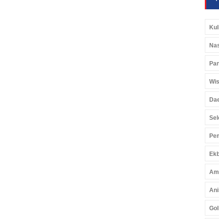
Kul
Nas
Pan
Wis
Da
Sel
Pem
Ekb
Am
Ani
Gol