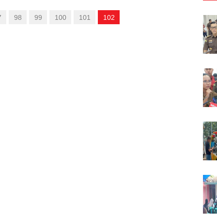
7
98
99
100
101
102