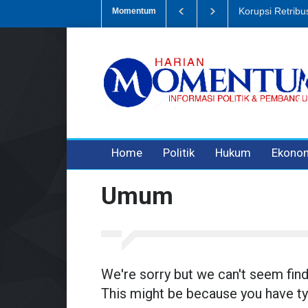
Korupsi Retrib
Momentum
3 years ago
3 years ago
3 years ago
Home
Politik
Hukum
Ekono
Umum
We're sorry but we can't seem fin
This might be because you have ty