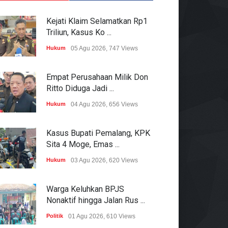
Kejati Klaim Selamatkan Rp1
Triliun, Kasus Ko ...
Hukum
05 Agu 2026, 747 Views
Empat Perusahaan Milik Don
Ritto Diduga Jadi ...
Hukum
04 Agu 2026, 656 Views
Kasus Bupati Pemalang, KPK
Sita 4 Moge, Emas ...
Hukum
03 Agu 2026, 620 Views
Warga Keluhkan BPJS
Nonaktif hingga Jalan Rus ...
Politik
01 Agu 2026, 610 Views