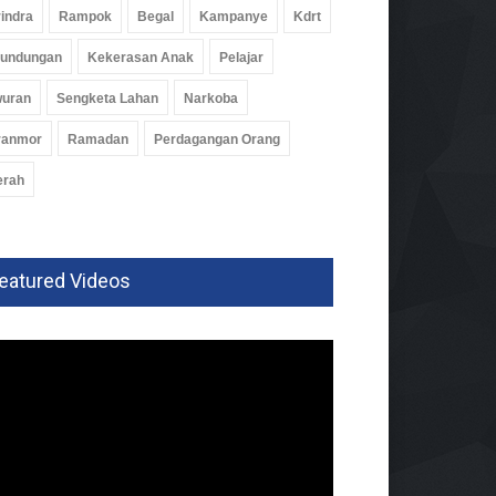
indra
Rampok
Begal
Kampanye
Kdrt
rundungan
Kekerasan Anak
Pelajar
wuran
Sengketa Lahan
Narkoba
ranmor
Ramadan
Perdagangan Orang
erah
eatured Videos