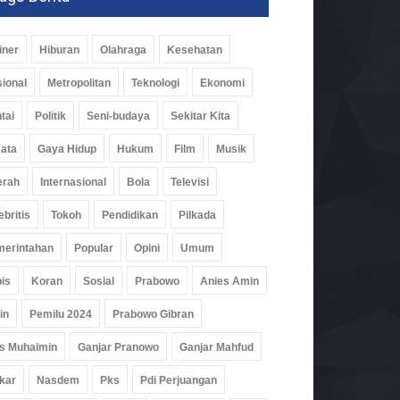
iner
Hiburan
Olahraga
Kesehatan
ional
Metropolitan
Teknologi
Ekonomi
tai
Politik
Seni-budaya
Sekitar Kita
ata
Gaya Hidup
Hukum
Film
Musik
erah
Internasional
Bola
Televisi
ebritis
Tokoh
Pendidikan
Pilkada
erintahan
Popular
Opini
Umum
is
Koran
Sosial
Prabowo
Anies Amin
in
Pemilu 2024
Prabowo Gibran
s Muhaimin
Ganjar Pranowo
Ganjar Mahfud
kar
Nasdem
Pks
Pdi Perjuangan