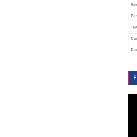
Ger
Pe
Ta
Cu
Da
F