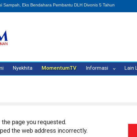
usi Sampah, Eks Bendahara Pembantu DLH Divonis 5 Tahun
Dugaan 
mi
Nyekhita
MomentumTV
Informasi
Lain
d the page you requested.
ped the web address incorrectly.