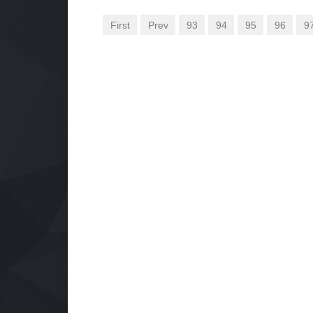
First
Prev
93
94
95
96
9