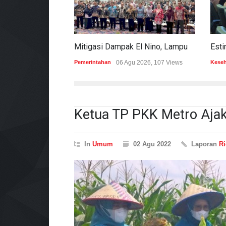
Mitigasi Dampak El Nino, Lampung Data Penggunaan Air Permukaan
Pemerintahan
06 Agu 2026, 107 Views
Kese
Ketua TP PKK Metro Aja
In
Umum
02 Agu 2022
Laporan
Ri