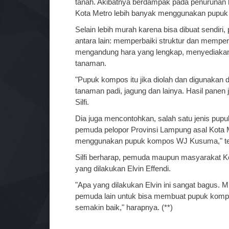
tanah. Akibatnya berdampak pada penurunan ha
Kota Metro lebih banyak menggunakan pupu
Selain lebih murah karena bisa dibuat sendi
antara lain: memperbaiki struktur dan memper
mengandung hara yang lengkap, menyediaka
tanaman.
"Pupuk kompos itu jika diolah dan digunakan 
tanaman padi, jagung dan lainya. Hasil panen
Silfi.
Dia juga mencontohkan, salah satu jenis p
pemuda pelopor Provinsi Lampung asal Kota Met
menggunakan pupuk kompos WJ Kusuma," te
Silfi berharap, pemuda maupun masyarakat Ko
yang dilakukan Elvin Effendi.
"Apa yang dilakukan Elvin ini sangat bagus
pemuda lain untuk bisa membuat pupuk kompos
semakin baik," harapnya. (**)