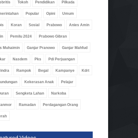
ebritis
Tokoh
Pendidikan
Pilkada
i Bersihkan Curup Kereta
erintahan
Popular
Opini
Umum
m
09 Jul 2026, 430 Views
is
Koran
Sosial
Prabowo
Anies Amin
in
Pemilu 2024
Prabowo Gibran
s Muhaimin
Ganjar Pranowo
Ganjar Mahfud
kar
Nasdem
Pks
Pdi Perjuangan
indra
Rampok
Begal
Kampanye
Kdrt
rundungan
Kekerasan Anak
Pelajar
wuran
Sengketa Lahan
Narkoba
ranmor
Ramadan
Perdagangan Orang
erah
eatured Videos