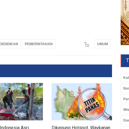
ENDIDIKAN
PEMERINTAHAN
UMUM
T
Kul
Nas
Pan
Wis
Da
Indonesia Asri,
Dikepung Hotspot, Waykanan
Kod