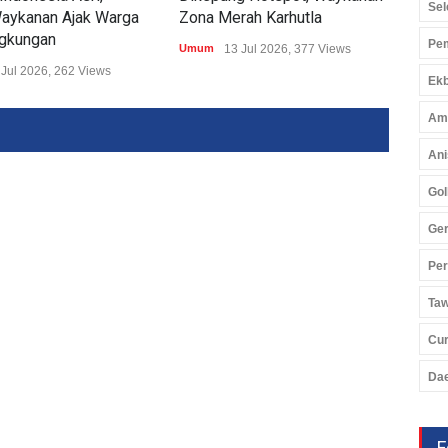
Sel
aykanan Ajak Warga
Zona Merah Karhutla
Aks
ngkungan
Pem
Umum
13 Jul 2026, 377 Views
Umu
 Jul 2026, 262 Views
Ekb
Am
Ani
Gol
Ger
Pe
Ta
Cu
Da
F