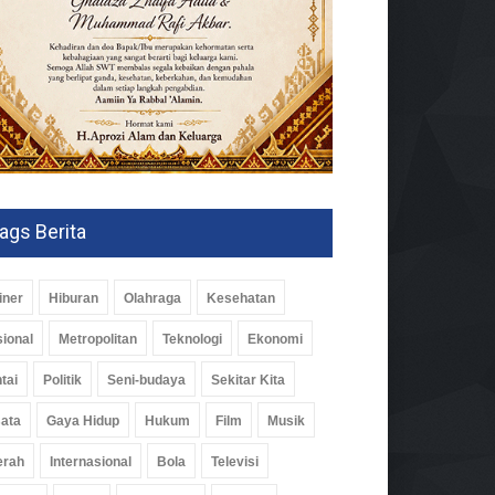
ags Berita
iner
Hiburan
Olahraga
Kesehatan
ional
Metropolitan
Teknologi
Ekonomi
tai
Politik
Seni-budaya
Sekitar Kita
ata
Gaya Hidup
Hukum
Film
Musik
erah
Internasional
Bola
Televisi
im Waykanan Pelopori