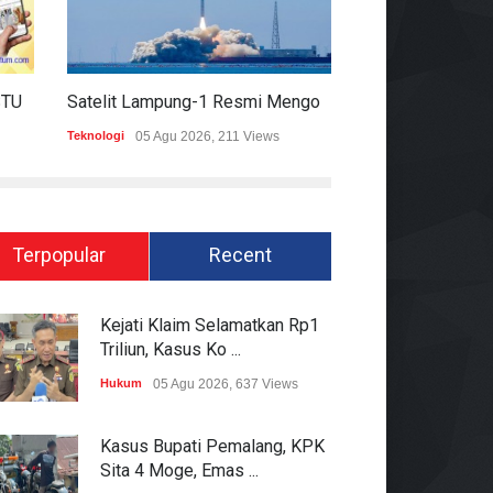
HARIAN MOMENTUM 6 AGUSTUS 2026
Satelit Lampung-1 Resmi Mengorbit, Lampung Masuki Era Pembangunan Berbasis Data
Teknologi
05 Agu 2026, 211 Views
Hukum
05 Agu 2026
Terpopular
Recent
Kejati Klaim Selamatkan Rp1
Triliun, Kasus Ko ...
Hukum
05 Agu 2026, 637 Views
Kasus Bupati Pemalang, KPK
Sita 4 Moge, Emas ...