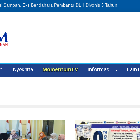
n Oleh Oknum Kadis, Kuasa Hukum Pelapor Desak Polisi Tetapkan P
mi
Nyekhita
MomentumTV
Informasi
Lain