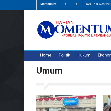
pah, Eks Bendahara Pembantu DLH Divonis 5 Tahun
Dugaan Penipua
Momentum
3 years ago
3 years ago
3 years ago
Home
Politik
Hukum
Ekono
Umum