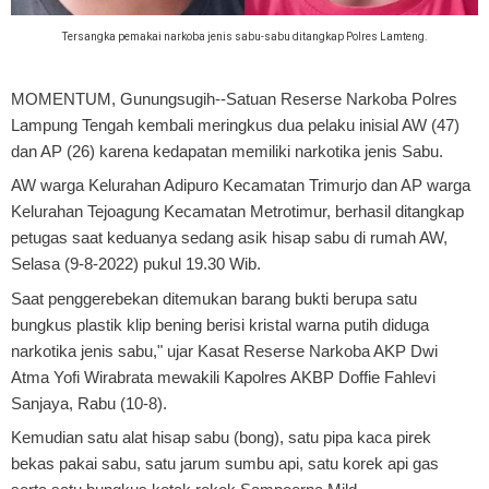
Tersangka pemakai narkoba jenis sabu-sabu ditangkap Polres Lamteng.
MOMENTUM, Gunungsugih
--Satuan Reserse Narkoba Polres
Lampung Tengah kembali meringkus dua pelaku inisial AW (47)
dan AP (26) karena kedapatan memiliki narkotika jenis Sabu.
AW warga Kelurahan Adipuro Kecamatan Trimurjo dan AP warga
Kelurahan Tejoagung Kecamatan Metrotimur, berhasil ditangkap
petugas saat keduanya sedang asik hisap sabu di rumah AW,
Selasa (9-8-2022) pukul 19.30 Wib.
Saat penggerebekan ditemukan barang bukti berupa satu
bungkus plastik klip bening berisi kristal warna putih diduga
narkotika jenis sabu," ujar Kasat Reserse Narkoba AKP Dwi
Atma Yofi Wirabrata mewakili Kapolres AKBP Doffie Fahlevi
Sanjaya, Rabu (10-8).
Kemudian satu alat hisap sabu (bong), satu pipa kaca pirek
bekas pakai sabu, satu jarum sumbu api, satu korek api gas