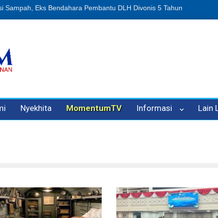
uan Oleh Oknum Kadis, Kuasa Hukum Pelapor Desak Polisi Tetapkan 
mi
Nyekhita
MomentumTV
Informasi
Lain