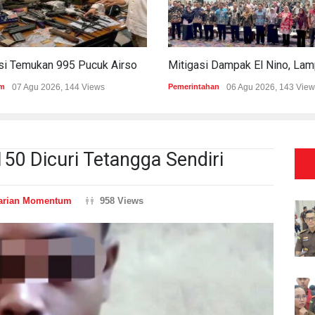
Polisi Temukan 995 Pucuk Airsoft Gun Dan Senjata Api Di Sekolah Swasta
m
07 Agu 2026, 144 Views
Pemerintahan
06 Agu 2026, 143 View
50 Dicuri Tetangga Sendiri
arian Momentum
958 Views