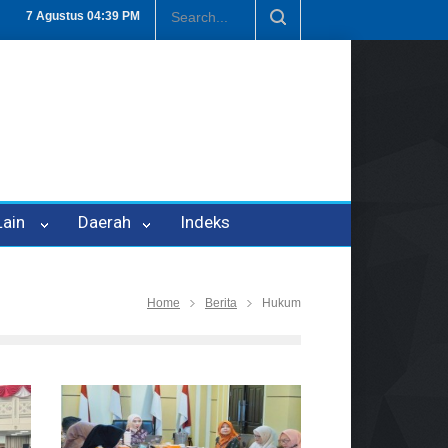
P-21
Tembus Rp1,6 Triliun, Nilai Investasi di Lamteng Tertinggi di L
7 Agustus
04:39 PM
 Lain
Daerah
Indeks
Home
Berita
Hukum