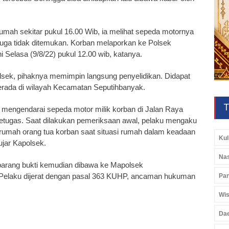
umah sekitar pukul 16.00 Wib, ia melihat sepeda motornya
juga tidak ditemukan. Korban melaporkan ke Polsek
Selasa (9/8/22) pukul 12.00 wib, katanya.
olsek, pihaknya memimpin langsung penyelidikan. Didapat
erada di wilayah Kecamatan Seputihbanyak.
T
g mengendarai sepeda motor milik korban di Jalan Raya
etugas. Saat dilakukan pemeriksaan awal, pelaku mengaku
irumah orang tua korban saat situasi rumah dalam keadaan
Kul
ujar Kapolsek.
Nas
 barang bukti kemudian dibawa ke Mapolsek
. Pelaku dijerat dengan pasal 363 KUHP, ancaman hukuman
Pan
Wis
Da