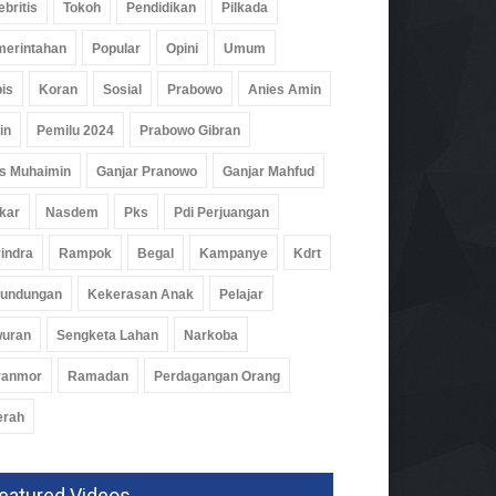
ebritis
Tokoh
Pendidikan
Pilkada
erintahan
Popular
Opini
Umum
is
Koran
Sosial
Prabowo
Anies Amin
in
Pemilu 2024
Prabowo Gibran
s Muhaimin
Ganjar Pranowo
Ganjar Mahfud
kar
Nasdem
Pks
Pdi Perjuangan
indra
Rampok
Begal
Kampanye
Kdrt
rundungan
Kekerasan Anak
Pelajar
wuran
Sengketa Lahan
Narkoba
ranmor
Ramadan
Perdagangan Orang
erah
pung Barat Bentuk Satgas
 Di Seluruh Kecamatan
eatured Videos