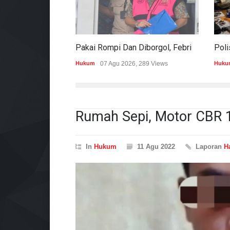
Pakai Rompi Dan Diborgol, Febrie Adriansyah Jalani Pemeriksaan Sebagai Tersangka TPPU
Hukum
07 Agu 2026, 289 Views
Huku
Rumah Sepi, Motor CBR 1
In
Hukum
11 Agu 2022
Laporan
H