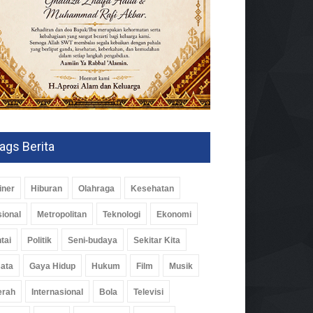
ags Berita
iner
Hiburan
Olahraga
Kesehatan
ional
Metropolitan
Teknologi
Ekonomi
tai
Politik
Seni-budaya
Sekitar Kita
ata
Gaya Hidup
Hukum
Film
Musik
erah
Internasional
Bola
Televisi