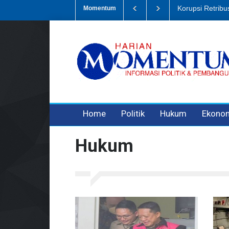
ampah, Eks Bendahara Pembantu DLH Divonis 5 Tahun
Dugaan Penip
Momentum
3 years ago
3 years ago
3 years ago
Home
Politik
Hukum
Ekono
Hukum