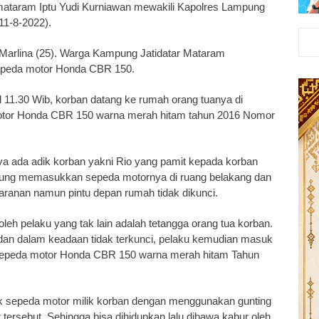
ihmataram Iptu Yudi Kurniawan mewakili Kapolres Lampung
11-8-2022).
n Marlina (25). Warga Kampung Jatidatar Mataram
epeda motor Honda CBR 150.
l 11.30 Wib, korban datang ke rumah orang tuanya di
tor Honda CBR 150 warna merah hitam tahun 2016 Nomor
a ada adik korban yakni Rio yang pamit kepada korban
ngsung memasukkan sepeda motornya di ruang belakang dan
jaranan namun pintu depan rumah tidak dikunci.
leh pelaku yang tak lain adalah tetangga orang tua korban.
ah dan dalam keadaan tidak terkunci, pelaku kemudian masuk
 sepeda motor Honda CBR 150 warna merah hitam Tahun
k sepeda motor milik korban dengan menggunakan gunting
ersebut. Sehingga bisa dihidupkan lalu dibawa kabur oleh