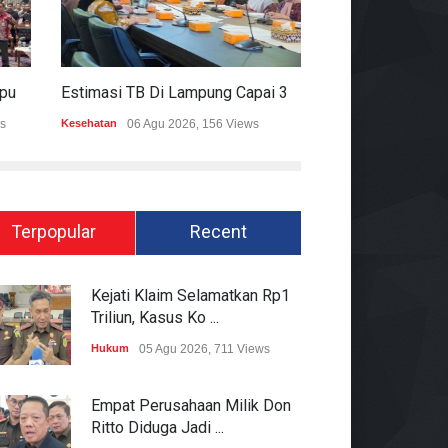
Mitigasi Dampak El Nino, Lampung Data Penggunaan Air Permukaan
Estimasi TB Di Lampung Capai 30.745 Kasus, Pemprov Genjot Percepatan Penanganan
s
Kesehatan
06 Agu 2026, 156 Views
Epapper
06 Agu 202
Terpopular
Recent
Kejati Klaim Selamatkan Rp1
Triliun, Kasus Ko ...
Hukum
05 Agu 2026, 711 Views
Empat Perusahaan Milik Don
Ritto Diduga Jadi ...