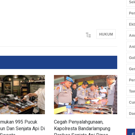
Sel
Pem
Ekb
HUKUM
Am
Ani
Gol
Ger
Pe
Ta
Cu
Da
Temukan 995 Pucuk
Cegah Penyalahgunaan,
Lam
Gun Dan Senjata Api Di
Kapolresta Bandarlampung
PPA
F