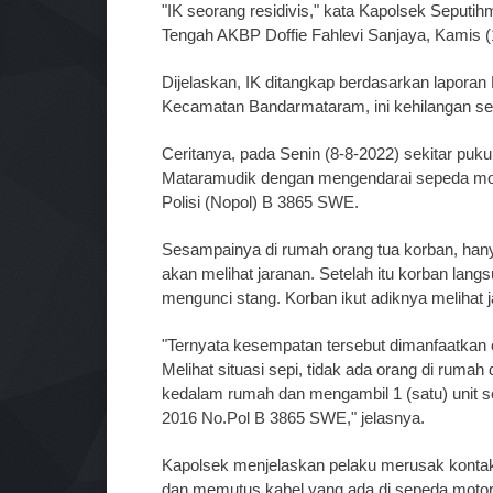
"IK seorang residivis," kata Kapolsek Seput
Tengah AKBP Doffie Fahlevi Sanjaya, Kamis (
Dijelaskan, IK ditangkap berdasarkan lapora
Kecamatan Bandarmataram, ini kehilangan s
Ceritanya, pada Senin (8-8-2022) sekitar puku
Mataramudik dengan mengendarai sepeda mo
Polisi (Nopol) B 3865 SWE.
Sesampainya di rumah orang tua korban, hany
akan melihat jaranan. Setelah itu korban la
mengunci stang. Korban ikut adiknya melihat 
"Ternyata kesempatan tersebut dimanfaatkan o
Melihat situasi sepi, tidak ada orang di rum
kedalam rumah dan mengambil 1 (satu) unit
2016 No.Pol B 3865 SWE," jelasnya.
Kapolsek menjelaskan pelaku merusak konta
dan memutus kabel yang ada di sepeda motor t