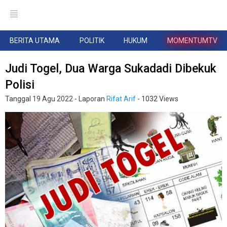
BERITA UTAMA
POLITIK
HUKUM
MOMENTUMTV
Judi Togel, Dua Warga Sukadadi Dibekuk
Polisi
Tanggal
19 Agu 2022
- Laporan
Rifat Arif
- 1032 Views