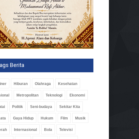
ags Berita
iner
Hiburan
Olahraga
Kesehatan
ional
Metropolitan
Teknologi
Ekonomi
tai
Politik
Seni-budaya
Sekitar Kita
ata
Gaya Hidup
Hukum
Film
Musik
erah
Internasional
Bola
Televisi