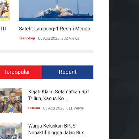
HARIAN MOMENTUM 6 AGUSTUS 2026
Satelit Lampung-1 Resmi Mengorbit, Lampung Masuki Era Pembangunan Berbasis Data
Teknologi
05 Agu 2026, 202 Views
Hukum
05 Agu 2026
Terpopular
Recent
Kejati Klaim Selamatkan Rp1
Triliun, Kasus Ko ...
Hukum
05 Agu 2026, 611 Views
Warga Keluhkan BPJS
Nonaktif hingga Jalan Rus ...