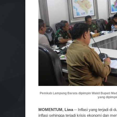
Pemkab Lampung Barata dipimpin Wakil Bupati Mad H
yang dipimpi
MOMENTUM, Liwa
-- Inflasi yang terjadi di
inflasi sehingga terjadi krisis ekonomi dan m