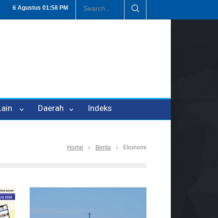
 P-21
Tembus Rp1,6 Triliun, Nilai Investasi di Lamteng Tertinggi di 
6 Agustus
01:58 PM
 Lain
Daerah
Indeks
Home
Berita
Ekonomi