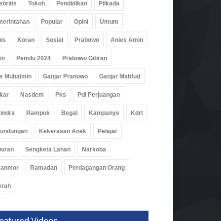
ebritis
Tokoh
Pendidikan
Pilkada
erintahan
Popular
Opini
Umum
is
Koran
Sosial
Prabowo
Anies Amin
in
Pemilu 2024
Prabowo Gibran
aba Integrasikan Layanan
s Muhaimin
Ganjar Pranowo
Ganjar Mahfud
ernakan Dengan Akses
modalan
kar
Nasdem
Pks
Pdi Perjuangan
omi
06 Agu 2026, 78 Views
indra
Rampok
Begal
Kampanye
Kdrt
rundungan
Kekerasan Anak
Pelajar
wuran
Sengketa Lahan
Narkoba
ranmor
Ramadan
Perdagangan Orang
erah
eatured Videos