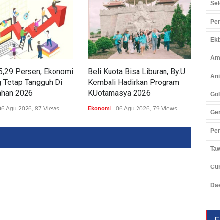
Sel
Pem
Ekb
Am
5,29 Persen, Ekonomi
Beli Kuota Bisa Liburan, By.U
Tub
Ani
 Tetap Tangguh Di
Kembali Hadirkan Program
Pet
ahan 2026
KUotamasya 2026
Per
Gol
06 Agu 2026, 87 Views
Ekonomi
06 Agu 2026, 79 Views
Ekon
Ger
Pe
Ta
Cu
Da
F