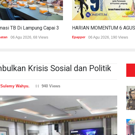
Estimasi TB Di Lampung Capai 30.745 Kasus, Pemprov Genjot Percepatan Penanganan
hatan
06 Agu 2026, 68 Views
Epapper
06 Agu 2026, 190 Views
bulkan Krisis Sosial dan Politik
n
Sulemy Wahyu.
940 Views