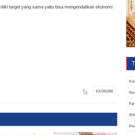
liki target yang sama yaitu bisa mengendalikan ekonomi
T
Kul
EKONOMI
Nas
Pan
Wis
Da