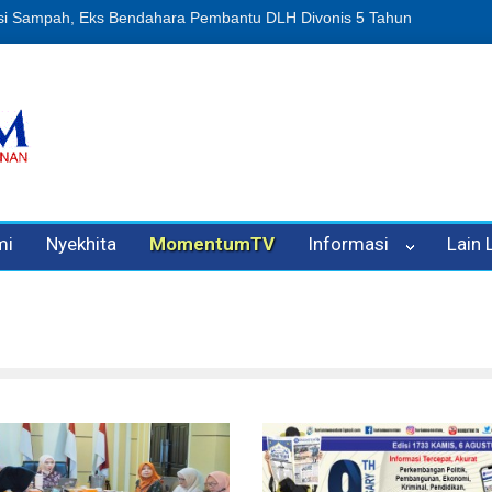
puan Oleh Oknum Kadis, Kuasa Hukum Pelapor Desak Polisi Tetapkan
mi
Nyekhita
MomentumTV
Informasi
Lain