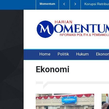
Sampah, Eks Bendahara Pembantu DLH Divonis 5 Tahun
Dugaan Peni
Momentum
3 years ago
3 years ago
3 years ago
Home
Politik
Hukum
Ekono
Ekonomi