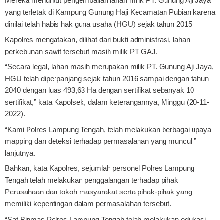
Mereka menuntut pengembalian lahan milik PT. Gunung Aji Jaya
yang terletak di Kampung Gunung Haji Kecamatan Pubian karena
dinilai telah habis hak guna usaha (HGU) sejak tahun 2015.
Kapolres mengatakan, dilihat dari bukti administrasi, lahan
perkebunan sawit tersebut masih milik PT GAJ.
“Secara legal, lahan masih merupakan milik PT. Gunung Aji Jaya,
HGU telah diperpanjang sejak tahun 2016 sampai dengan tahun
2040 dengan luas 493,63 Ha dengan sertifikat sebanyak 10
sertifikat,” kata Kapolsek, dalam keterangannya, Minggu (20-11-
2022).
“Kami Polres Lampung Tengah, telah melakukan berbagai upaya
mapping dan deteksi terhadap permasalahan yang muncul,”
lanjutnya.
Bahkan, kata Kapolres, sejumlah personel Polres Lampung
Tengah telah melakukan penggalangan terhadap pihak
Perusahaan dan tokoh masyarakat serta pihak-pihak yang
memiliki kepentingan dalam permasalahan tersebut.
“Sat Binmas Polres Lampung Tengah telah melakukan edukasi,