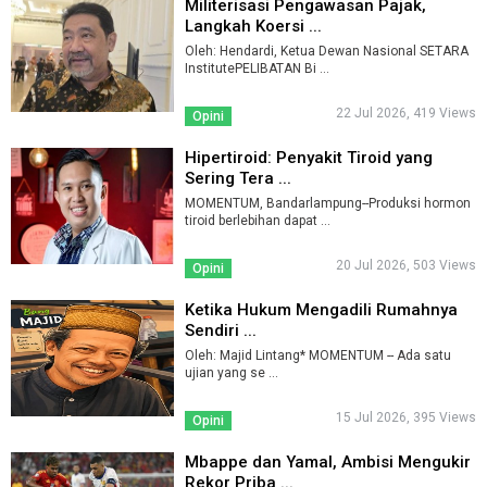
Militerisasi Pengawasan Pajak,
Langkah Koersi ...
Oleh: Hendardi, Ketua Dewan Nasional SETARA
InstitutePELIBATAN Bi ...
22 Jul 2026, 419 Views
Opini
Hipertiroid: Penyakit Tiroid yang
Sering Tera ...
MOMENTUM, Bandarlampung--Produksi hormon
tiroid berlebihan dapat ...
20 Jul 2026, 503 Views
Opini
Ketika Hukum Mengadili Rumahnya
Sendiri ...
Oleh: Majid Lintang* MOMENTUM -- Ada satu
ujian yang se ...
15 Jul 2026, 395 Views
Opini
Mbappe dan Yamal, Ambisi Mengukir
Rekor Priba ...