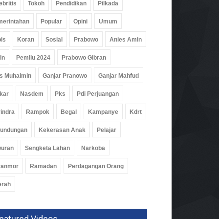
ebritis
Tokoh
Pendidikan
Pilkada
erintahan
Popular
Opini
Umum
is
Koran
Sosial
Prabowo
Anies Amin
in
Pemilu 2024
Prabowo Gibran
s Muhaimin
Ganjar Pranowo
Ganjar Mahfud
kar
Nasdem
Pks
Pdi Perjuangan
indra
Rampok
Begal
Kampanye
Kdrt
rundungan
Kekerasan Anak
Pelajar
wuran
Sengketa Lahan
Narkoba
ranmor
Ramadan
Perdagangan Orang
erah
eatured Videos