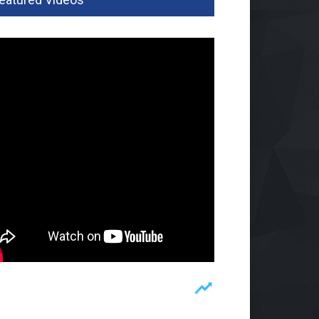
pung Barat Bentuk Satgas
 Di Seluruh Kecamatan
um
06 Agu 2026, 299 Views