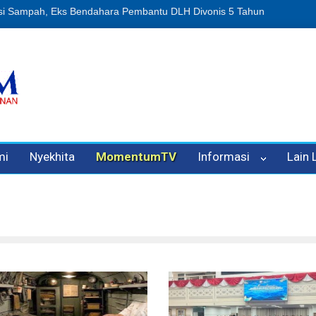
n Oleh Oknum Kadis, Kuasa Hukum Pelapor Desak Polisi Tetapkan P
mi
Nyekhita
MomentumTV
Informasi
Lain