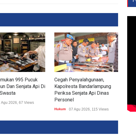
Temukan 995 Pucuk
Cegah Penyalahgunaan,
Lam
Gun Dan Senjata Api Di
Kapolresta Bandarlampung
PPA
 Swasta
Periksa Senjata Api Dinas
Huk
Personel
 Agu 2026, 67 Views
Hukum
07 Agu 2026, 115 Views