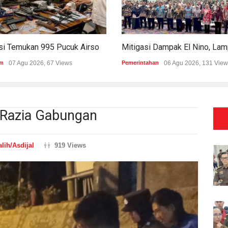
Polisi Temukan 995 Pucuk Airsoft Gun Dan Senjata Api Di Sekolah Swasta
m
07 Agu 2026, 67 Views
Pemerintahan
06 Agu 2026, 131 View
 Razia Gabungan
lih/Asdijal
919 Views