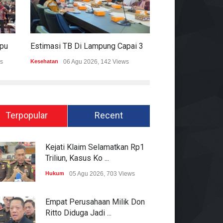
Mitigasi Dampak El Nino, Lampung Data Penggunaan Air Permukaan
Estimasi TB Di Lampung Capai 30.745 Kasus, Pemprov Genjot Percepatan Penanganan
s
Kesehatan
06 Agu 2026, 142 Views
Epapper
06 Agu 202
Terpopular
Recent
Kejati Klaim Selamatkan Rp1
Triliun, Kasus Ko ...
Hukum
05 Agu 2026, 703 Views
Empat Perusahaan Milik Don
Ritto Diduga Jadi ...