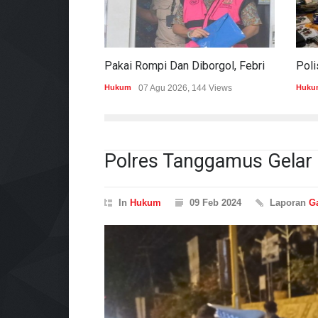
Pakai Rompi Dan Diborgol, Febrie Adriansyah Jalani Pemeriksaan Sebagai Tersangka TPPU
Hukum
07 Agu 2026, 144 Views
Huku
Polres Tanggamus Gelar
In
Hukum
09 Feb 2024
Laporan
Ga