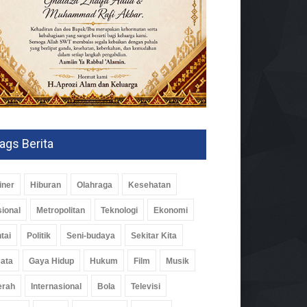
ags Berita
iner
Hiburan
Olahraga
Kesehatan
ional
Metropolitan
Teknologi
Ekonomi
tai
Politik
Seni-budaya
Sekitar Kita
ata
Gaya Hidup
Hukum
Film
Musik
erah
Internasional
Bola
Televisi