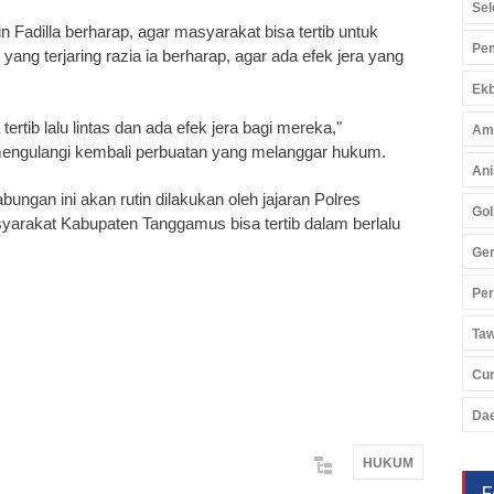
Sel
dilla berharap, agar masyarakat bisa tertib untuk
Pem
 yang terjaring razia ia berharap, agar ada efek jera yang
Ekb
ertib lalu lintas dan ada efek jera bagi mereka,"
Am
mengulangi kembali perbuatan yang melanggar hukum.
Ani
ngan ini akan rutin dilakukan oleh jajaran Polres
Gol
syarakat Kabupaten Tanggamus bisa tertib dalam berlalu
Ger
Pe
Ta
Cu
Da
HUKUM
F