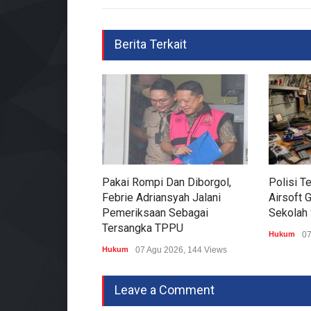
Berita Terkait
Pakai Rompi Dan Diborgol,
Polisi 
Febrie Adriansyah Jalani
Airsoft 
Pemeriksaan Sebagai
Sekolah
Tersangka TPPU
Hukum
07
Hukum
07 Agu 2026, 144 Views
Leave a Comment