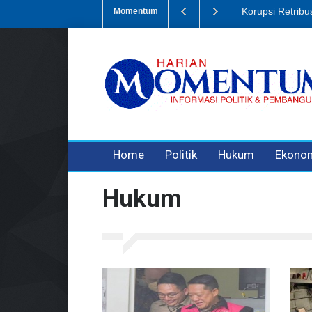
Dugaan Penipua
Momentum
3 years ago
3 years ago
Home
Politik
Hukum
Ekono
Hukum