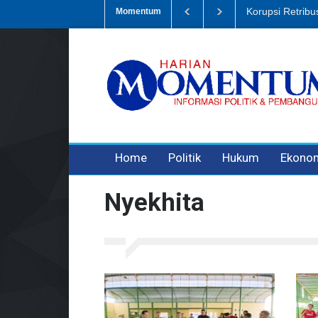
Dugaan Penipua
Momentum
3 years ago
3 years ago
Home
Politik
Hukum
Ekono
Nyekhita