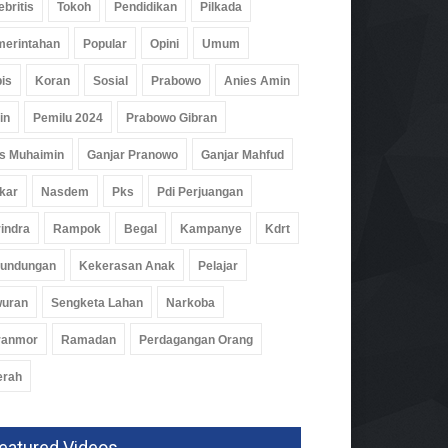
ebritis
Tokoh
Pendidikan
Pilkada
erintahan
Popular
Opini
Umum
is
Koran
Sosial
Prabowo
Anies Amin
in
Pemilu 2024
Prabowo Gibran
s Muhaimin
Ganjar Pranowo
Ganjar Mahfud
kar
Nasdem
Pks
Pdi Perjuangan
indra
Rampok
Begal
Kampanye
Kdrt
rundungan
Kekerasan Anak
Pelajar
wuran
Sengketa Lahan
Narkoba
ranmor
Ramadan
Perdagangan Orang
erah
eatured Videos