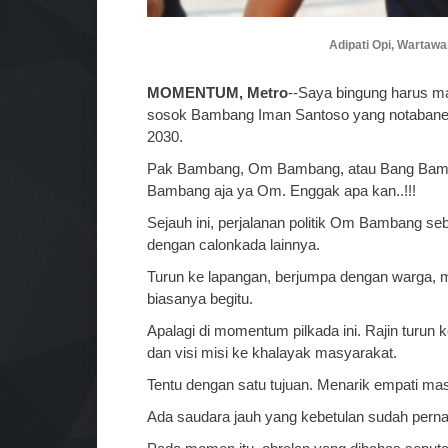
Adipati Opi, Wartaw
MOMENTUM, Metro
--Saya bingung harus ma
sosok Bambang Iman Santoso yang notabanenya
2030.
Pak Bambang, Om Bambang, atau Bang Bamban
Bambang aja ya Om. Enggak apa kan..!!!
Sejauh ini, perjalanan politik Om Bambang s
dengan calonkada lainnya.
Turun ke lapangan, berjumpa dengan warga, m
biasanya begitu.
Apalagi di momentum pilkada ini. Rajin turun 
dan visi misi ke khalayak masyarakat.
Tentu dengan satu tujuan. Menarik empati ma
Ada saudara jauh yang kebetulan sudah per