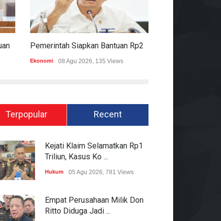
Komisi II DPR Apresiasi Bantuan Fiskal Rp20,5 Triliun Untuk Daerah
Pemerintah Siapkan Bantuan Rp20,5 Triliun Untuk Pemda
Ekonomi
08 Agu 2026, 135 Views
Hukum
08 Agu 2026
Terpopular
Recent
Kejati Klaim Selamatkan Rp1
Triliun, Kasus Ko ...
Hukum
05 Agu 2026, 781 Views
Empat Perusahaan Milik Don
Ritto Diduga Jadi ...