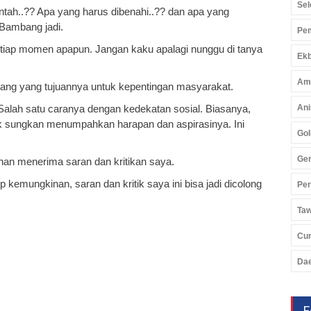
Sel
ntah..?? Apa yang harus dibenahi..?? dan apa yang
 Bambang jadi.
Pem
setiap momen apapun. Jangan kaku apalagi nunggu di tanya
Ekb
Am
tang yang tujuannya untuk kepentingan masyarakat.
Salah satu caranya dengan kedekatan sosial. Biasanya,
Ani
ak sungkan menumpahkan harapan dan aspirasinya. Ini
Gol
Ger
an menerima saran dan kritikan saya.
kemungkinan, saran dan kritik saya ini bisa jadi dicolong
Pe
Ta
Cu
Da
F