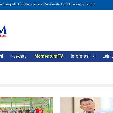
n Oleh Oknum Kadis, Kuasa Hukum Pelapor Desak Polisi Tetapkan P
mi
Nyekhita
MomentumTV
Informasi
Lain