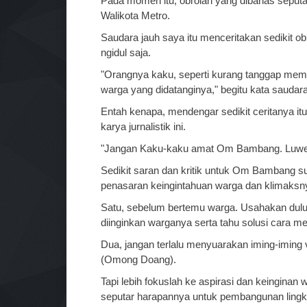
Pada momen itu, obrolan yang dibahas seput
Walikota Metro.
Saudara jauh saya itu menceritakan sedikit 
ngidul saja.
"Orangnya kaku, seperti kurang tanggap me
warga yang didatanginya," begitu kata saudara
Entah kenapa, mendengar sedikit ceritanya it
karya jurnalistik ini.
"Jangan Kaku-kaku amat Om Bambang. Luwesin
Sedikit saran dan kritik untuk Om Bambang s
penasaran keingintahuan warga dan klimaksn
Satu, sebelum bertemu warga. Usahakan dulu k
diinginkan warganya serta tahu solusi cara 
Dua, jangan terlalu menyuarakan iming-iming 
(Omong Doang).
Tapi lebih fokuslah ke aspirasi dan keinginan w
seputar harapannya untuk pembangunan lingk