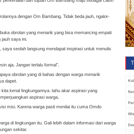
ar perkenalan dan tujuan Om Bambang maju sebagai calon
obrolannya dengan Om Bambang. Tidak beda jauh, ngalor-
mbuka obrolan yang menarik yang bisa memancing empati
 jauh saya ini.
u, saya seolah langsung mendapat inspirasi untuk menulis
T
 aja. Jangan terlalu formal".
upaya obrolan yang di bahas dengan warga menarik
ya dapet.
Kul
ita kenal lingkungannya. tahu akar aspirasi yang
Nas
memperjuangkan aspirasi warga.
Pan
visi misi. Karena warga pasti menilai itu cuma Omdo
Wis
arga di lingkungan itu. Gali lebih dalam informasi dari warga
Da
ungan sekitar.