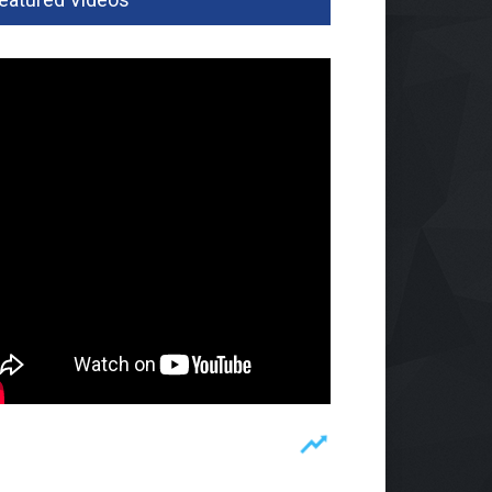
gapa Masih Jokowi
ita
28 Jun 2026, 657 Views