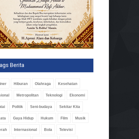
ags Berita
iner
Hiburan
Olahraga
Kesehatan
ional
Metropolitan
Teknologi
Ekonomi
tai
Politik
Seni-budaya
Sekitar Kita
ata
Gaya Hidup
Hukum
Film
Musik
erah
Internasional
Bola
Televisi