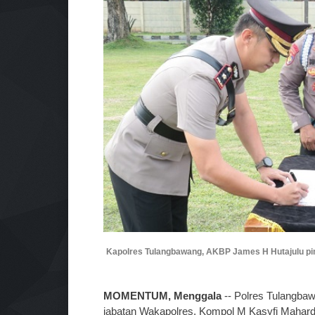
Kapolres Tulangbawang, AKBP James H Hutajulu pim
MOMENTUM, Menggala
-- Polres Tulangba
jabatan Wakapolres, Kompol M Kasyfi Mahardi