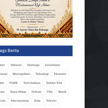
ags Berita
iner
Hiburan
Olahraga
Kesehatan
ional
Metropolitan
Teknologi
Ekonomi
tai
Politik
Seni-budaya
Sekitar Kita
ata
Gaya Hidup
Hukum
Film
Musik
erah
Internasional
Bola
Televisi