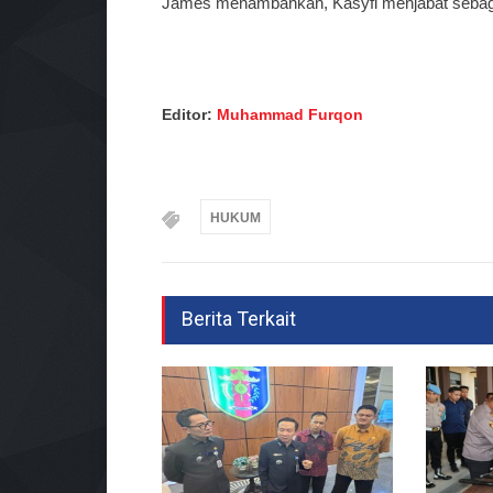
James menambahkan, Kasyfi menjabat sebaga
Editor:
Muhammad Furqon
HUKUM
Berita Terkait