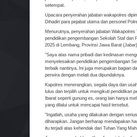
setempat.
Upacara penyerahan jabatan wakapolres dipi
Dihadiri para pejabat utama dan personel Pol
Menurutnya, penyerahan jabatan Wakapolres T
pendidikan pengembangan Sekolah Staf dan 
2025 di Lembang, Provinsi Jawa Barat (Jabar)
"Saya atas nama pribadi dan kedinasan men
menyelesaikan pendidikan pengembangan Ses
terbaik nantinya. Ini juga merupakan bagian d
perwira dengan melati dua dipundaknya.
Kapolres menerangkan, segala daya dan usaha
lulus dan terpilih untuk mengikuti pendidika
Ibarat seperti gunung es, orang lain hanya me
yang dilalui untuk mencapai hasil tersebut.
"Ingatlah, usaha yang dilakukan dengan seriu
diharapkan. Jangan berharap mendapakan has
itu terjadi atas kehendak dari Tuhan Yang Mah