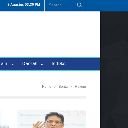
 P-21
Tembus Rp1,6 Triliun, Nilai Investasi di Lamteng Tertinggi di
8 Agustus
03:30 PM
 Lain
Daerah
Indeks
Home
Berita
Hukum