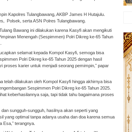
mpin Kapolres Tulangbawang, AKBP James H Hutajulu.
res, Polsek, serta ASN Polres Tulangbawang.
ulang Bawang ini dilakukan karena Kasyfi akan mengikuti
Pimpinan Menengah (Sespimmen) Polri Dikreg ke-65 Tahun
.
gucapkan selamat kepada Kompol Kasyfi, semoga bisa
pimmen Polri Dikreg ke-65 Tahun 2025 dengan hasil
ari proses karier untuk menjadi seorang pemimpin," papar
 telah dilakukan oleh Kompol Kasyfi hingga akhirnya bisa
n pengembangan Sespimmen Polri Dikreg ke-65 Tahun 2025.
lihat keberhasilannya saja, tapi tidak tahu bagaimana proses
s dan sungguh-sungguh, hasilnya akan seperti yang
il yang optimal tanpa adanya usaha dan doa karena semua
a Esa," terangnya.