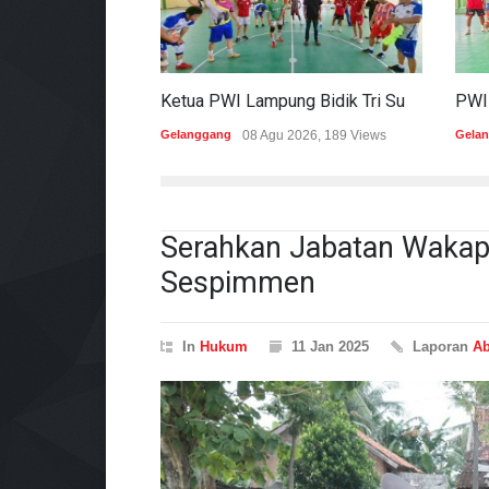
Ketua PWI Lampung Bidik Tri Sukses Pada Porwanas Dan HPN 2027
Gelanggang
08 Agu 2026, 189 Views
Gela
Serahkan Jabatan Wakapo
Sespimmen
In
Hukum
11 Jan 2025
Laporan
A