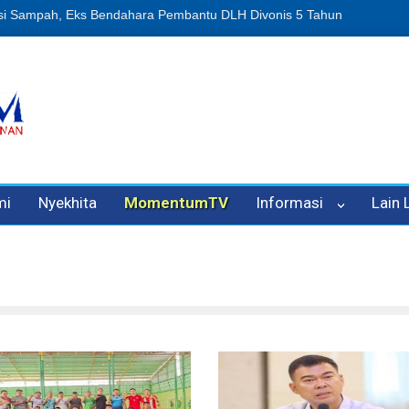
puan Oleh Oknum Kadis, Kuasa Hukum Pelapor Desak Polisi Tetapkan
mi
Nyekhita
MomentumTV
Informasi
Lain