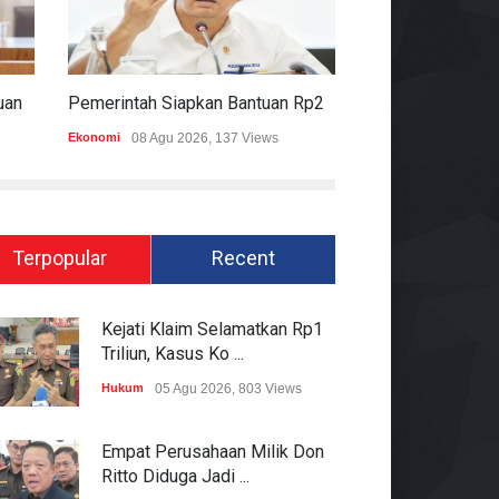
Komisi II DPR Apresiasi Bantuan Fiskal Rp20,5 Triliun Untuk Daerah
Pemerintah Siapkan Bantuan Rp20,5 Triliun Untuk Pemda
Ekonomi
08 Agu 2026, 137 Views
Hukum
08 Agu 2026
Terpopular
Recent
Kejati Klaim Selamatkan Rp1
Triliun, Kasus Ko ...
Hukum
05 Agu 2026, 803 Views
Empat Perusahaan Milik Don
Ritto Diduga Jadi ...