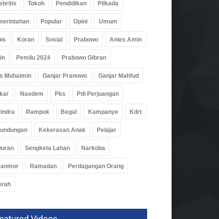
ebritis
Tokoh
Pendidikan
Pilkada
isi Temukan 995 Pucuk
erintahan
Popular
Opini
Umum
oft Gun Dan Senjata Api Di
is
Koran
Sosial
Prabowo
Anies Amin
olah Swasta
um
07 Agu 2026, 179 Views
in
Pemilu 2024
Prabowo Gibran
s Muhaimin
Ganjar Pranowo
Ganjar Mahfud
kar
Nasdem
Pks
Pdi Perjuangan
indra
Rampok
Begal
Kampanye
Kdrt
rundungan
Kekerasan Anak
Pelajar
wuran
Sengketa Lahan
Narkoba
ranmor
Ramadan
Perdagangan Orang
erah
eatured Videos