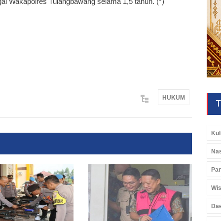
i Wakapolres Tulangbawang selama 1,5 tahun. (*)
HUKUM
T
Kul
Nas
Pan
Wis
Da