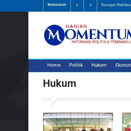
Sampah, Eks Bendahara Pembantu DLH Divonis 5 Tahun
Dugaan Peni
Momentum
3 years ago
3 years ago
3 years ago
Home
Politik
Hukum
Ekono
Hukum