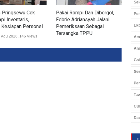
Sel
s Pringsewu Cek
Pakai Rompi Dan Diborgol,
Pol
Pem
pi Inventaris,
Febrie Adriansyah Jalani
Airs
Ekb
 Kesiapan Personel
Pemeriksaan Sebagai
Sek
Tersangka TPPU
 Agu 2026, 146 Views
Huk
Am
Hukum
07 Agu 2026, 347 Views
Ani
Gol
Ger
Pe
Ta
Cu
Da
F