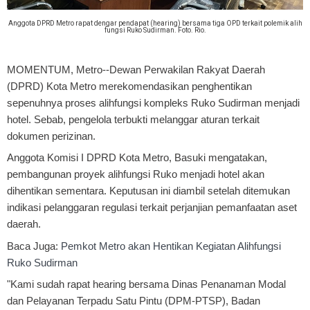
Anggota DPRD Metro rapat dengar pendapat (hearing) bersama tiga OPD terkait polemik alih
fungsi Ruko Sudirman. Foto. Rio.
MOMENTUM, Metro
--Dewan Perwakilan Rakyat Daerah
(DPRD) Kota Metro merekomendasikan penghentikan
sepenuhnya proses alihfungsi kompleks Ruko Sudirman menjadi
hotel. Sebab, pengelola terbukti melanggar aturan terkait
dokumen perizinan.
Anggota Komisi I DPRD Kota Metro, Basuki mengatakan,
pembangunan proyek alihfungsi Ruko menjadi hotel akan
dihentikan sementara. Keputusan ini diambil setelah ditemukan
indikasi pelanggaran regulasi terkait perjanjian pemanfaatan aset
daerah.
Baca Juga:
Pemkot Metro akan Hentikan Kegiatan Alihfungsi
Ruko Sudirman
"Kami sudah rapat hearing bersama Dinas Penanaman Modal
dan Pelayanan Terpadu Satu Pintu (DPM-PTSP), Badan