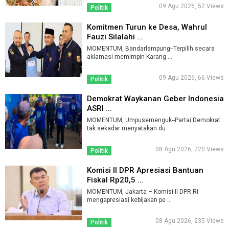
09 Agu 2026, 52 Views
Politik
Komitmen Turun ke Desa, Wahrul
Fauzi Silalahi ...
MOMENTUM, Bandarlampung--Terpilih secara
aklamasi memimpin Karang ...
09 Agu 2026, 66 Views
Politik
Demokrat Waykanan Geber Indonesia
ASRI ...
MOMENTUM, Umpusemenguk--Partai Demokrat
tak sekadar menyatakan du ...
08 Agu 2026, 220 Views
Politik
Komisi II DPR Apresiasi Bantuan
Fiskal Rp20,5 ...
MOMENTUM, Jakarta – Komisi II DPR RI
mengapresiasi kebijakan pe ...
08 Agu 2026, 235 Views
Politik