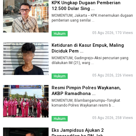
KPK Ungkap Dugaan Pemberian
12.500 Dolar Sing ...
MOMENTUM, Jakarta -- KPK menemukan dugaan
pemberian uang senilai ...
05 Agu 2026, 170 Views
Hukum
Ketiduran di Kasur Empuk, Maling
Diciduk Pem ...
MOMENTUM, Gadingrejo--Aksi pencurian yang
dilakukan IM (21), warg ...
05 Agu 2026, 226 Views
Hukum
Resmi Pimpin Polres Waykanan,
AKBP Ramadhona ...
MOMENTUM, Blambanganumpu--Tongkat
komando Polres Waykanan resmi b ...
05 Agu 2026, 258 Views
Hukum
Eks Jampidsus Ajukan 2