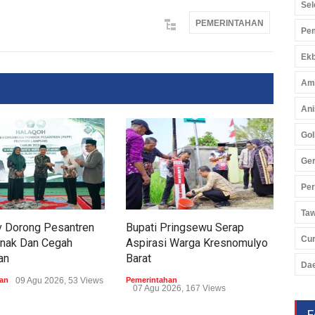
Sel
PEMERINTAHAN
Pem
Ekb
Am
Ani
Gol
Ger
Pe
Ta
 Dorong Pesantren
Bupati Pringsewu Serap
Bup
Cu
nak Dan Cegah
Aspirasi Warga Kresnomulyo
Jad
an
Barat
Da
Peme
05 
an
09 Agu 2026, 53 Views
Pemerintahan
07 Agu 2026, 167 Views
F