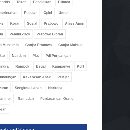
ebritis
Tokoh
Pendidikan
Pilkada
erintahan
Popular
Opini
Umum
is
Koran
Sosial
Prabowo
Anies Amin
in
Pemilu 2024
Prabowo Gibran
s Muhaimin
Ganjar Pranowo
Ganjar Mahfud
kar
Nasdem
Pks
Pdi Perjuangan
indra
Rampok
Begal
Kampanye
Kdrt
rundungan
Kekerasan Anak
Pelajar
wuran
Sengketa Lahan
Narkoba
ati Waykanan: PKK Harus
ranmor
Ramadan
Perdagangan Orang
i Motor Pembangunan
erah
rintahan
Agu 2026, 187 Views
eatured Videos