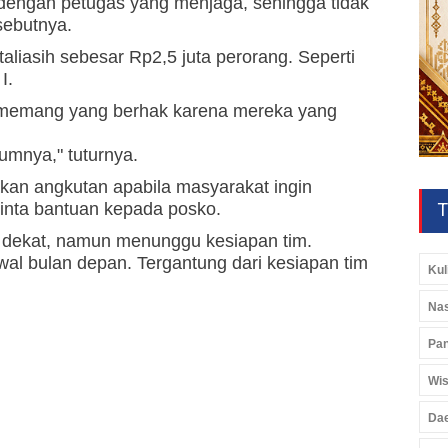
 dengan petugas yang menjaga, sehingga tidak
sebutnya.
 taliasih sebesar Rp2,5 juta perorang. Seperti
I.
i memang yang berhak karena mereka yang
umnya," tuturnya.
an angkutan apabila masyarakat ingin
T
nta bantuan kepada posko.
 dekat, namun menunggu kesiapan tim.
awal bulan depan. Tergantung dari kesiapan tim
Kul
Nas
Pan
Wis
Da