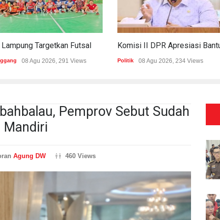
PWI Lampung Targetkan Futsal Kembali Raih Kejayaan Di Porwanas 2027
nggang
08 Agu 2026, 291 Views
Politik
08 Agu 2026, 234 Views
abahbalau, Pemprov Sebut Sudah
 Mandiri
oran
Agung DW
460 Views