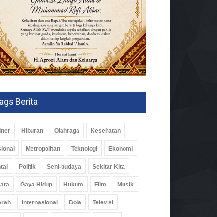
ags Berita
iner
Hiburan
Olahraga
Kesehatan
ional
Metropolitan
Teknologi
Ekonomi
tai
Politik
Seni-budaya
Sekitar Kita
ata
Gaya Hidup
Hukum
Film
Musik
erah
Internasional
Bola
Televisi