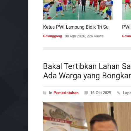
Ketua PWI Lampung Bidik Tri Sukses Pada Porwanas Dan HPN 2027
Gelanggang
08 Agu 2026, 226 Views
Gela
Bakal Tertibkan Lahan S
Ada Warga yang Bongkar
In
Pemerintahan
16 Okt 2025
Lap