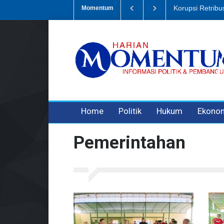
Dugaan Penipua
Momentum
3 years ago
3 years ago
Home
Politik
Hukum
Ekono
Pemerintahan