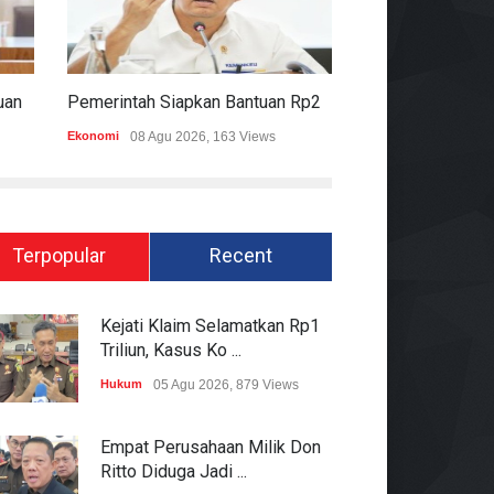
Komisi II DPR Apresiasi Bantuan Fiskal Rp20,5 Triliun Untuk Daerah
Pemerintah Siapkan Bantuan Rp20,5 Triliun Untuk Pemda
Ekonomi
08 Agu 2026, 163 Views
Hukum
08 Agu 2026
Terpopular
Recent
Kejati Klaim Selamatkan Rp1
Triliun, Kasus Ko ...
Hukum
05 Agu 2026, 879 Views
Empat Perusahaan Milik Don
Ritto Diduga Jadi ...