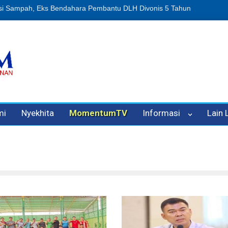
n Oleh Oknum Kadis, Kuasa Hukum Pelapor Desak Polisi Tetapkan P
mi
Nyekhita
MomentumTV
Informasi
Lain