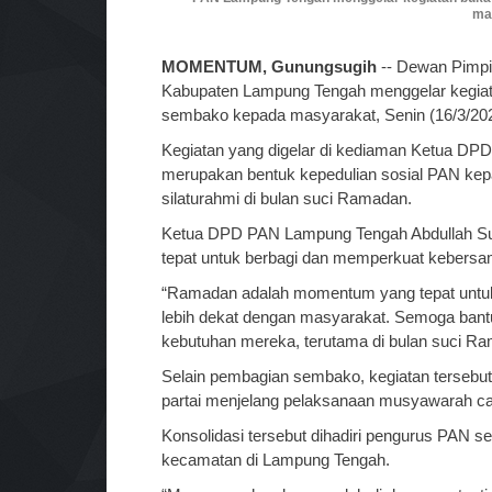
mas
MOMENTUM, Gunungsugih
-- Dewan Pimpi
Kabupaten Lampung Tengah menggelar kegia
sembako kepada masyarakat, Senin (16/3/20
Kegiatan yang digelar di kediaman Ketua DP
merupakan bentuk kepedulian sosial PAN k
silaturahmi di bulan suci Ramadan.
Ketua DPD PAN Lampung Tengah Abdullah S
tepat untuk berbagi dan memperkuat kebers
“Ramadan adalah momentum yang tepat untuk b
lebih dekat dengan masyarakat. Semoga bant
kebutuhan mereka, terutama di bulan suci Ram
Selain pembagian sembako, kegiatan tersebut 
partai menjelang pelaksanaan musyawarah 
Konsolidasi tersebut dihadiri pengurus PAN s
kecamatan di Lampung Tengah.