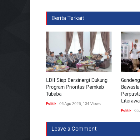
Berita Terkait
LDII Siap Bersinergi Dukung
Gandeng
Program Prioritas Pemkab
Bawaslu
Tubaba
Perpusta
Literawa
Politik
06 Agu 2026, 134 Views
Politik
05 
Leave a Comment