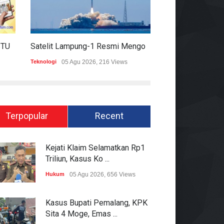
HARIAN MOMENTUM 6 AGUSTUS 2026
Satelit Lampung-1 Resmi Mengorbit, Lampung Masuki Era Pembangunan Berbasis Data
Teknologi
05 Agu 2026, 216 Views
Hukum
05 Agu 2026
Terpopular
Recent
Kejati Klaim Selamatkan Rp1
Triliun, Kasus Ko ...
Hukum
05 Agu 2026, 656 Views
Kasus Bupati Pemalang, KPK
Sita 4 Moge, Emas ...