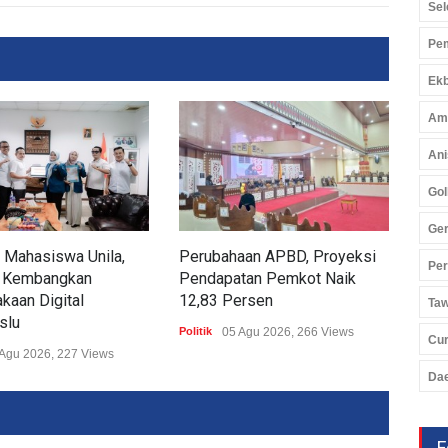
Sel
Pem
Ekb
Am
Ani
Gol
Ger
 Mahasiswa Unila,
Perubahaan APBD, Proyeksi
DPR
Pe
 Kembangkan
Pendapatan Pemkot Naik
Sat
kaan Digital
12,83 Persen
Pem
Ta
slu
Pem
Politik
05 Agu 2026, 266 Views
Cu
Agu 2026, 227 Views
Politi
Da
F