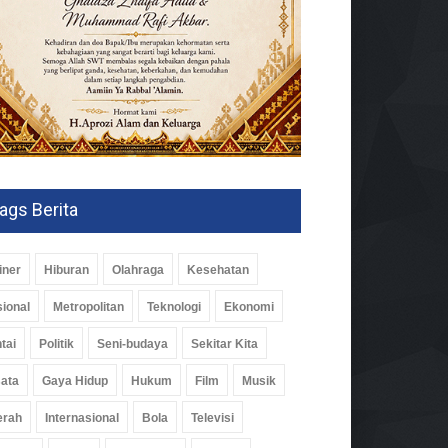
ags Berita
iner
Hiburan
Olahraga
Kesehatan
ional
Metropolitan
Teknologi
Ekonomi
tai
Politik
Seni-budaya
Sekitar Kita
ata
Gaya Hidup
Hukum
Film
Musik
erah
Internasional
Bola
Televisi