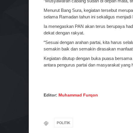
“Musyawarah cabang sudah di depan mata, ting
Menurut Bang Sura, kegiatan tersebut meru
selama Ramadan tahun ini sekaligus menjadi 
Ia menegaskan PAN akan terus berupaya hadir
dekat dengan rakyat.
“Sesuai dengan arahan partai, kita harus se
semakin baik dan semakin dirasakan manfaat
Kegiatan ditutup dengan buka puasa bersam
antara pengurus partai dan masyarakat yang ha
Editor:
Muhammad Furqon
POLITIK