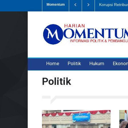
mpah, Eks Bendahara Pembantu DLH Divonis 5 Tahun
Dugaan Penipu
Momentum
3 years ago
3 years ago
3 years ago
Home
Politik
Hukum
Ekono
Politik