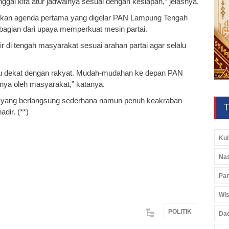
gal kita atur jadwalnya sesuai dengan kesiapan,” jelasnya.
pakan agenda pertama yang digelar PAN Lampung Tengah
bagian dari upaya memperkuat mesin partai.
 di tengah masyarakat sesuai arahan partai agar selalu
lalu dekat dengan rakyat. Mudah-mudahan ke depan PAN
nya oleh masyarakat,” katanya.
a yang berlangsung sederhana namun penuh keakraban
T
dir. (**)
Kul
Nas
Pan
Wis
POLITIK
Da