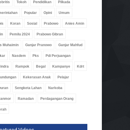
ebritis
Tokoh
Pendidikan
Pilkada
erintahan
Popular
Opini
Umum
is
Koran
Sosial
Prabowo
Anies Amin
in
Pemilu 2024
Prabowo Gibran
s Muhaimin
Ganjar Pranowo
Ganjar Mahfud
kar
Nasdem
Pks
Pdi Perjuangan
indra
Rampok
Begal
Kampanye
Kdrt
D Dukung Peluncuran
rundungan
Kekerasan Anak
Pelajar
elit Lampung-1, Dorong
anfaatan Data Untuk
wuran
Sengketa Lahan
Narkoba
bangunan
ranmor
Ramadan
Perdagangan Orang
k
04 Agu 2026, 365 Views
erah
eatured Videos