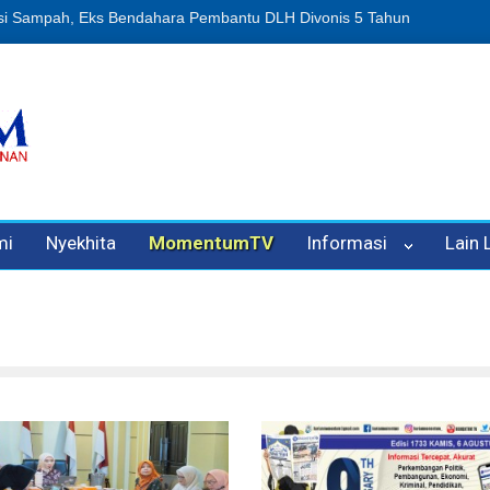
an Oleh Oknum Kadis, Kuasa Hukum Pelapor Desak Polisi Tetapkan P
mi
Nyekhita
MomentumTV
Informasi
Lain