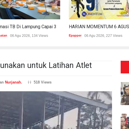
Estimasi TB Di Lampung Capai 30.745 Kasus, Pemprov Genjot Percepatan Penanganan
hatan
06 Agu 2026, 134 Views
Epapper
06 Agu 2026, 227 Views
nakan untuk Latihan Atlet
ran
Nurjanah.
518 Views