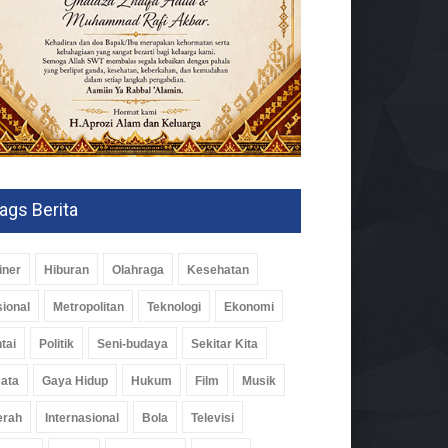
ags Berita
iner
Hiburan
Olahraga
Kesehatan
ional
Metropolitan
Teknologi
Ekonomi
tai
Politik
Seni-budaya
Sekitar Kita
ardi Siap Bawa Futsal PWI
pung Berjaya Di
ata
Gaya Hidup
Hukum
Film
Musik
wanas 2027
erah
Internasional
Bola
Televisi
nggang
03 Agu 2026, 355 Views