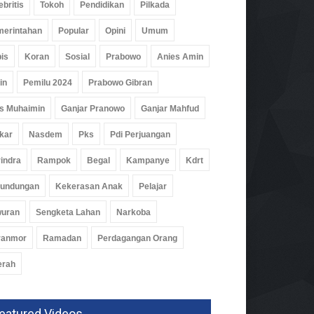
ebritis
Tokoh
Pendidikan
Pilkada
erintahan
Popular
Opini
Umum
is
Koran
Sosial
Prabowo
Anies Amin
in
Pemilu 2024
Prabowo Gibran
s Muhaimin
Ganjar Pranowo
Ganjar Mahfud
kar
Nasdem
Pks
Pdi Perjuangan
indra
Rampok
Begal
Kampanye
Kdrt
rundungan
Kekerasan Anak
Pelajar
wuran
Sengketa Lahan
Narkoba
ranmor
Ramadan
Perdagangan Orang
erah
eatured Videos