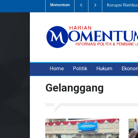
mpah, Eks Bendahara Pembantu DLH Divonis 5 Tahun
Dugaan Penipu
Momentum
3 years ago
3 years ago
3 years ago
Home
Politik
Hukum
Ekono
Gelanggang