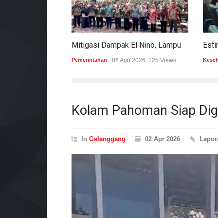
Mitigasi Dampak El Nino, Lampung Data Penggunaan Air Permukaan
Pemerintahan
06 Agu 2026, 125 Views
Kese
Kolam Pahoman Siap Digu
In
Gelanggang
02 Apr 2026
Lapo