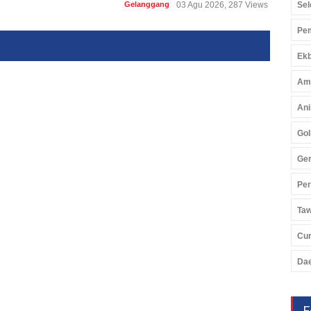
Sel
Gelanggang
03 Agu 2026, 287 Views
Pem
Ekb
Am
Ani
Gol
Ger
Pe
Ta
Cu
Da
F