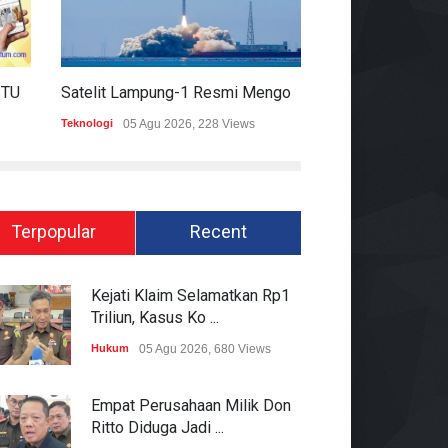
HARIAN MOMENTUM 6 AGUSTUS 2026
Satelit Lampung-1 Resmi Mengorbit, Lampung Masuki Era Pembangunan Berbasis Data
Teknologi
05 Agu 2026, 228 Views
Hukum
05 Agu 2026
Terpopular
Recent
Kejati Klaim Selamatkan Rp1
Triliun, Kasus Ko ...
Hukum
05 Agu 2026, 680 Views
Empat Perusahaan Milik Don
Ritto Diduga Jadi ...