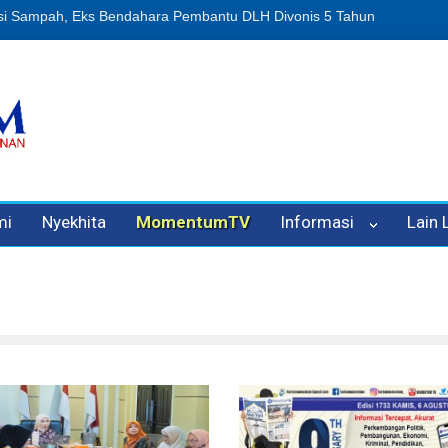
an Oleh Oknum Kadis, Kuasa Hukum Pelapor Desak Polisi Tetapkan P
mi
Nyekhita
MomentumTV
Informasi
Lain