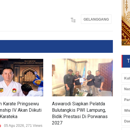
GELANGGANG
T
Kul
Nas
Pan
n Karate Pringsewu
Aswarodi Siapkan Pelatda
Yuli
ship IV Akan Diikuti
Bulutangkis PWI Lampung,
Lam
Wis
Karateka
Bidik Prestasi Di Porwanas
Por
Da
2027
g
05 Agu 2026, 271 Views
Gela