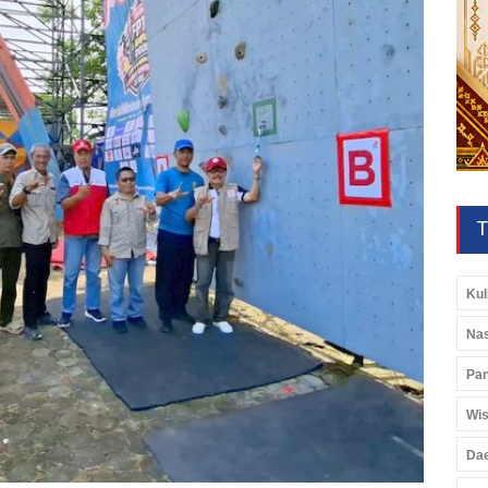
T
Kul
Nas
Pan
Wis
Da