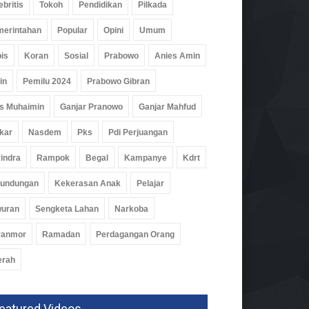
ebritis
Tokoh
Pendidikan
Pilkada
erintahan
Popular
Opini
Umum
is
Koran
Sosial
Prabowo
Anies Amin
in
Pemilu 2024
Prabowo Gibran
s Muhaimin
Ganjar Pranowo
Ganjar Mahfud
kar
Nasdem
Pks
Pdi Perjuangan
indra
Rampok
Begal
Kampanye
Kdrt
rundungan
Kekerasan Anak
Pelajar
wuran
Sengketa Lahan
Narkoba
ranmor
Ramadan
Perdagangan Orang
erah
eatured Videos