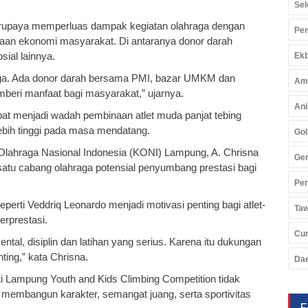
Sel
berupaya memperluas dampak kegiatan olahraga dengan
Pem
aan ekonomi masyarakat. Di antaranya donor darah
ial lainnya.
Ekb
aga. Ada donor darah bersama PMI, bazar UMKM dan
Am
mberi manfaat bagi masyarakat,” ujarnya.
Ani
pat menjadi wadah pembinaan atlet muda panjat tebing
bih tinggi pada masa mendatang.
Gol
Olahraga Nasional Indonesia (KONI) Lampung, A. Chrisna
Ger
 satu cabang olahraga potensial penyumbang prestasi bagi
Pe
eperti Veddriq Leonardo menjadi motivasi penting bagi atlet-
Ta
erprestasi.
Cu
ntal, disiplin dan latihan yang serius. Karena itu dukungan
ting,” kata Chrisna.
Da
 Lampung Youth and Kids Climbing Competition tidak
 membangun karakter, semangat juang, serta sportivitas
F