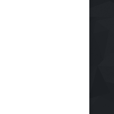
ardi Siap Bawa Futsal PWI
pung Berjaya Di
wanas 2027
nggang
03 Agu 2026, 355 Views