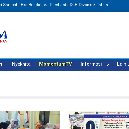
n Oleh Oknum Kadis, Kuasa Hukum Pelapor Desak Polisi Tetapkan P
mi
Nyekhita
MomentumTV
Informasi
Lain