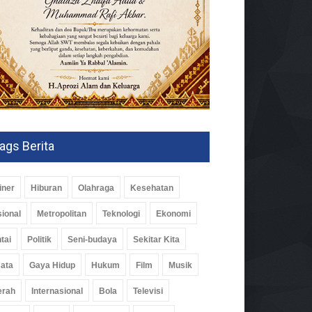
ags Berita
iner
Hiburan
Olahraga
Kesehatan
ional
Metropolitan
Teknologi
Ekonomi
tai
Politik
Seni-budaya
Sekitar Kita
ata
Gaya Hidup
Hukum
Film
Musik
erah
Internasional
Bola
Televisi