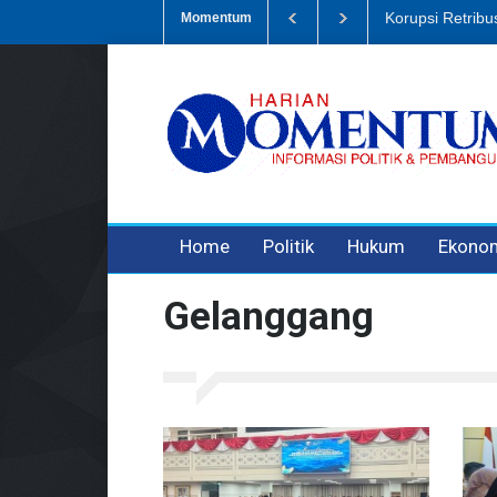
Dugaan Penipua
Momentum
3 years ago
3 years ago
Home
Politik
Hukum
Ekono
Gelanggang