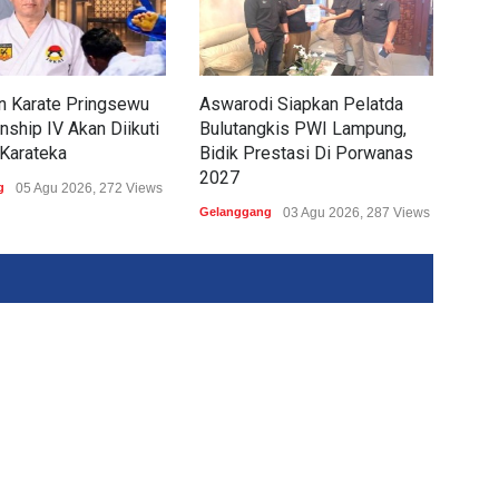
n Karate Pringsewu
Aswarodi Siapkan Pelatda
Yuli
ship IV Akan Diikuti
Bulutangkis PWI Lampung,
Lam
Karateka
Bidik Prestasi Di Porwanas
Por
2027
g
05 Agu 2026, 272 Views
Gela
Gelanggang
03 Agu 2026, 287 Views