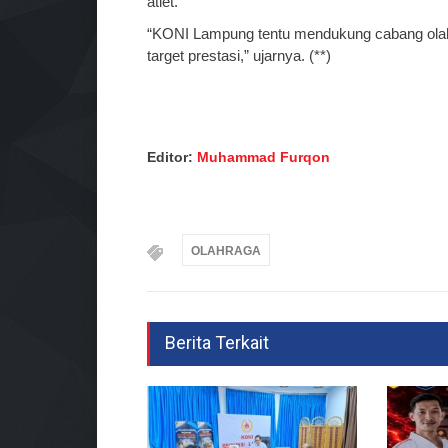
atlet.
“KONI Lampung tentu mendukung cabang olah
target prestasi,” ujarnya. (**)
Editor:
Muhammad Furqon
OLAHRAGA
Berita Terkait