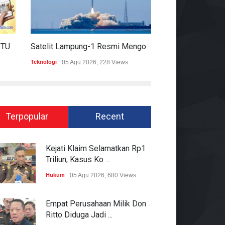
HARIAN MOMENTUM 6 AGUSTUS 2026
Satelit Lampung-1 Resmi Mengorbit, Lampung Masuki Era Pembangunan Berbasis Data
Teknologi
05 Agu 2026, 228 Views
Hukum
05 Agu 2026
Terpopular
Recent
Kejati Klaim Selamatkan Rp1
Triliun, Kasus Ko ...
Hukum
05 Agu 2026, 680 Views
Empat Perusahaan Milik Don
Ritto Diduga Jadi ...