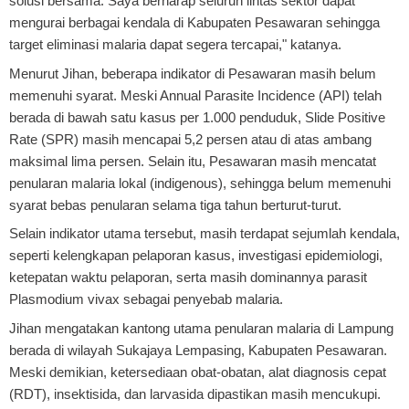
solusi bersama. Saya berharap seluruh lintas sektor dapat
mengurai berbagai kendala di Kabupaten Pesawaran sehingga
target eliminasi malaria dapat segera tercapai," katanya.
Menurut Jihan, beberapa indikator di Pesawaran masih belum
memenuhi syarat. Meski Annual Parasite Incidence (API) telah
berada di bawah satu kasus per 1.000 penduduk, Slide Positive
Rate (SPR) masih mencapai 5,2 persen atau di atas ambang
maksimal lima persen. Selain itu, Pesawaran masih mencatat
penularan malaria lokal (indigenous), sehingga belum memenuhi
syarat bebas penularan selama tiga tahun berturut-turut.
Selain indikator utama tersebut, masih terdapat sejumlah kendala,
seperti kelengkapan pelaporan kasus, investigasi epidemiologi,
ketepatan waktu pelaporan, serta masih dominannya parasit
Plasmodium vivax sebagai penyebab malaria.
Jihan mengatakan kantong utama penularan malaria di Lampung
berada di wilayah Sukajaya Lempasing, Kabupaten Pesawaran.
Meski demikian, ketersediaan obat-obatan, alat diagnosis cepat
(RDT), insektisida, dan larvasida dipastikan masih mencukupi.