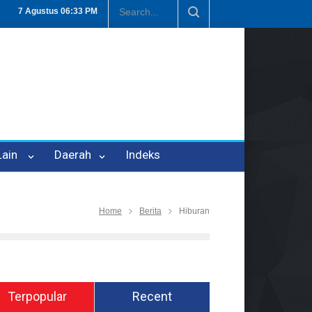
Penipuan Oleh Oknum Kadis, Kuasa Hukum Pelapor Desak Polisi Tet
7 Agustus
06:33 PM
 Lain
Daerah
Indeks
Home
Berita
Hiburan
Terpopular
Recent