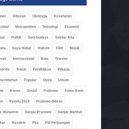
iner
Hiburan
Olahraga
Kesehatan
ional
Metropolitan
Teknologi
Ekonomi
tai
Politik
Seni-budaya
Sekitar Kita
ata
Gaya Hidup
Hukum
Film
Musik
erah
Internasional
Bola
Televisi
ebritis
Tokoh
Pendidikan
Pilkada
erintahan
Popular
Opini
Umum
is
Koran
Sosial
Prabowo
Anies Amin
in
Pemilu 2024
Prabowo Gibran
s Muhaimin
Ganjar Pranowo
Ganjar Mahfud
kar
Nasdem
Pks
Pdi Perjuangan