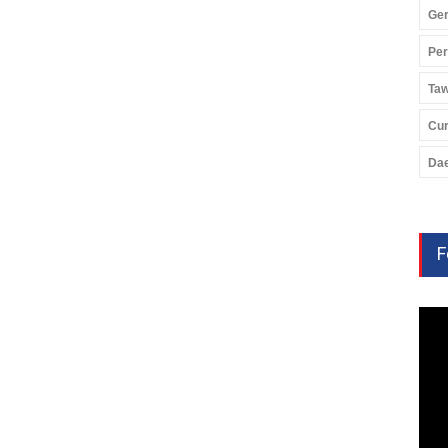
Ger
Pe
Ta
Cu
Da
F