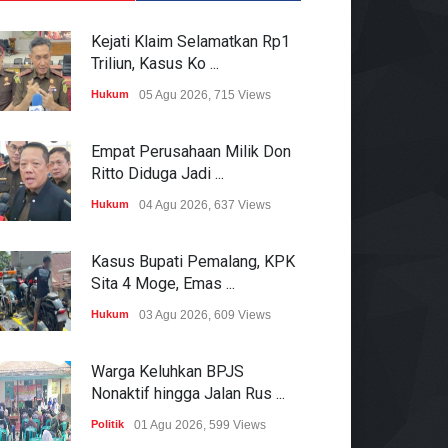
Kejati Klaim Selamatkan Rp1
Triliun, Kasus Ko ...
Hukum
05 Agu 2026, 715 Views
Empat Perusahaan Milik Don
Ritto Diduga Jadi ...
Hukum
04 Agu 2026, 637 Views
Kasus Bupati Pemalang, KPK
Sita 4 Moge, Emas ...
Hukum
03 Agu 2026, 609 Views
Warga Keluhkan BPJS
Nonaktif hingga Jalan Rus ...
Politik
01 Agu 2026, 599 Views