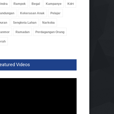
indra
Rampok
Begal
Kampanye
Kdrt
rundungan
Kekerasan Anak
Pelajar
wuran
Sengketa Lahan
Narkoba
ranmor
Ramadan
Perdagangan Orang
erah
eatured Videos