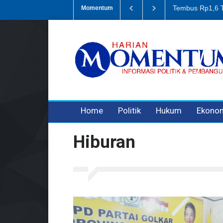
iun, Nilai Investasi di Lamteng Tertinggi di Lampung
Korupsi Retrib
Momentum
3 years ago
3 years ago
3 years ago
Home
Politik
Hukum
Ekono
Hiburan