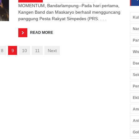
MOMENTUM, Bandarlampung--Pada hari pertama,
Kangen Band dan Maskaryo berhasil mengguncang
Kul
panggung Pesta Rakyat Simpedes (PRS. . . .
Nas
READ MORE
Pan
8
9
10
11
Next
Wis
Da
Sel
Pem
Ekb
Am
Ani
Gol