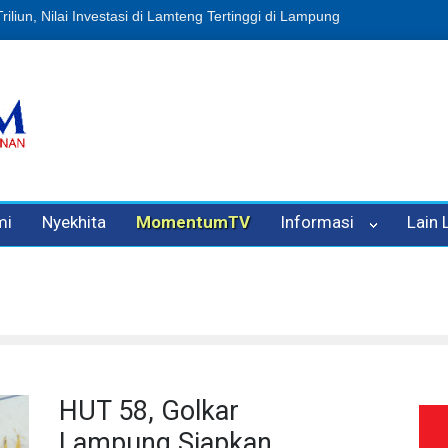
usi Sampah, Eks Bendahara Pembantu DLH Divonis 5 Tahun
Dugaan 
mi
Nyekhita
MomentumTV
Informasi
Lain
HUT 58, Golkar
Lampung Siapkan