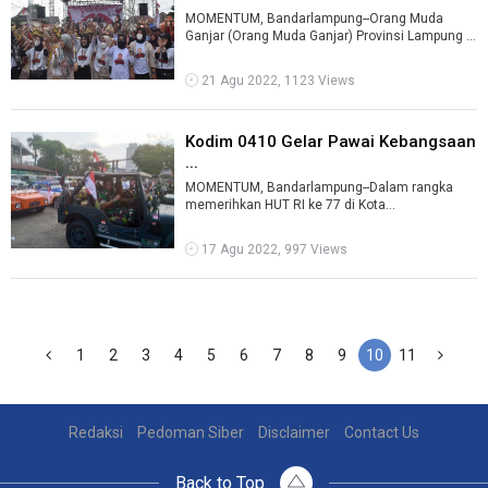
MOMENTUM, Bandarlampung--Orang Muda
Ganjar (Orang Muda Ganjar) Provinsi Lampung
menggelar Maknafest untuk membuktikan d ...
21 Agu 2022, 1123 Views
Kodim 0410 Gelar Pawai Kebangsaan
...
MOMENTUM, Bandarlampung--Dalam rangka
memerihkan HUT RI ke 77 di Kota
Bandarlampung, Kodim 0410 menggelar Pawai
Kebangsaan pa ...
17 Agu 2022, 997 Views
1
2
3
4
5
6
7
8
9
10
11
Redaksi
Pedoman Siber
Disclaimer
Contact Us
Back to Top