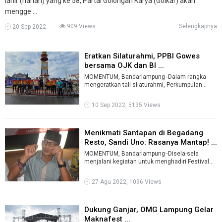
lahir (harlah) yang ke 58, Partai Golongan Karya (Golkar) akan
mengge ...
909 Views
Selengkapnya
20 Sep 2022
Eratkan Silaturahmi, PPBI Gowes
bersama OJK dan BI ...
MOMENTUM, Bandarlampung--Dalam rangka
mengeratkan tali silaturahmi, Perkumpulan
Pensiunan Bank Indonesia (PPBI) gowes
bersama ...
10 Sep 2022, 5135 Views
Menikmati Santapan di Begadang
Resto, Sandi Uno: Rasanya Mantap! ...
MOMENTUM, Bandarlampung--Disela-sela
menjalani kegiatan untuk menghadiri Festival
Krakatau yang diselenggarakan Pemerintah Pr ...
27 Agu 2022, 1096 Views
Dukung Ganjar, OMG Lampung Gelar
Maknafest ...