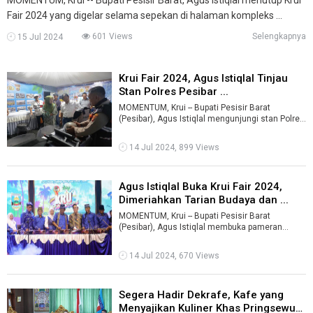
Fair 2024 yang digelar selama sepekan di halaman kompleks ...
601 Views
Selengkapnya
15 Jul 2024
Krui Fair 2024, Agus Istiqlal Tinjau
Stan Polres Pesibar ...
MOMENTUM, Krui -- Bupati Pesisir Barat
(Pesibar), Agus Istiqlal mengunjungi stan Polres
Pesisir Barat di Krui Fair 2024 yang ...
14 Jul 2024, 899 Views
Agus Istiqlal Buka Krui Fair 2024,
Dimeriahkan Tarian Budaya dan ...
MOMENTUM, Krui -- Bupati Pesisir Barat
(Pesibar), Agus Istiqlal membuka pameran
pembangunan Krui Fair 2024 yang digelar di ha
...
14 Jul 2024, 670 Views
Segera Hadir Dekrafe, Kafe yang
Menyajikan Kuliner Khas Pringsewu