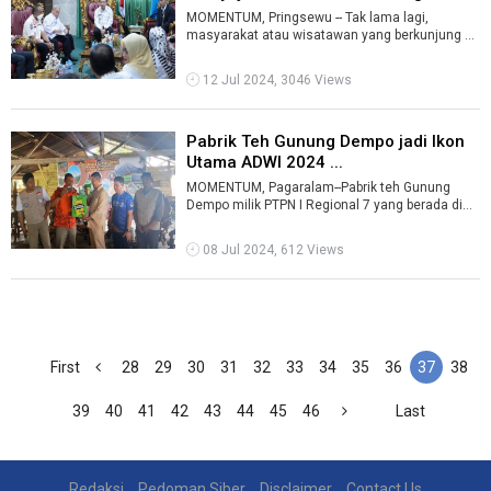
...
MOMENTUM, Pringsewu -- Tak lama lagi,
masyarakat atau wisatawan yang berkunjung ke
Kabupaten Pringsewu, dapat dengan mudah me
...
12 Jul 2024, 3046 Views
Pabrik Teh Gunung Dempo jadi Ikon
Utama ADWI 2024 ...
MOMENTUM, Pagaralam--Pabrik teh Gunung
Dempo milik PTPN I Regional 7 yang berada di
Kota Pagaralam, Sumatera Selatan menjadi ...
08 Jul 2024, 612 Views
First
28
29
30
31
32
33
34
35
36
37
38
39
40
41
42
43
44
45
46
Last
Redaksi
Pedoman Siber
Disclaimer
Contact Us