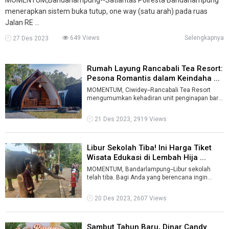
menerapkan sistem buka tutup, one way (satu arah) pada ruas
Jalan RE ...
649 Views
Selengkapnya
27 Des 2023
Rumah Layung Rancabali Tea Resort:
Pesona Romantis dalam Keindaha ...
MOMENTUM, Ciwidey--Rancabali Tea Resort
mengumumkan kehadiran unit penginapan baru
yang memukau, Rumah Layung.Berlokasi di te
...
21 Des 2023, 2919 Views
Libur Sekolah Tiba! Ini Harga Tiket
Wisata Edukasi di Lembah Hija ...
MOMENTUM, Bandarlampung--Libur sekolah
telah tiba. Bagi Anda yang berencana ingin
berlibur bersama keluarga, ada berbagai wis ...
20 Des 2023, 2607 Views
Sambut Tahun Baru, Dinar Candy