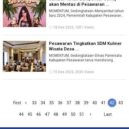
akan Mentas di Pesawaran ...
MOMENTUM, Gedongtataan--Menyambut tahun
baru 2024, Pemerintah Kabupaten Pesawaran
bekerjasama dengan pihak ketiga, akan mengg
...
18 Des 2023, 1001 Views
Pesawaran Tingkatkan SDM Kuliner
Wisata Desa ...
MOMENTUM, Gedongtataan--Dinas Pariwisata
Kabupaten Pesawaran terus mendorong
peningkatan sumber daya manusia pelaku
UMKM di b ...
15 Des 2023, 2535 Views
First
33
34
35
36
37
38
39
40
41
42
43
44
45
46
47
48
49
50
51
Last