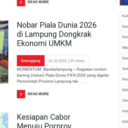
READ MORE
Kul
Nobar Piala Dunia 2026
Nas
di Lampung Dongkrak
Pan
Ekonomi UMKM
Wis
Da
Gelanggang
16 Jul 2026, 235 Views
MOMENTUM, Bandarlampung – Kegiatan nonton
Sel
bareng (nobar) Piala Dunia FIFA 2026 yang digelar
Pem
Pemerintah Provinsi Lampung tak. . . .
Ekb
READ MORE
Am
Ani
Kesiapan Cabor
Gol
Menuju Porprov