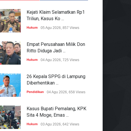
Kejati Klaim Selamatkan Rp1
Triliun, Kasus Ko ...
Hukum
05 Agu 2026, 857 Views
Empat Perusahaan Milik Don
Ritto Diduga Jadi ...
Hukum
04 Agu 2026, 725 Views
26 Kepala SPPG di Lampung
Diberhentikan ...
Pendidikan
04 Agu 2026, 658 Views
Kasus Bupati Pemalang, KPK
Sita 4 Moge, Emas ...
Hukum
03 Agu 2026, 642 Views