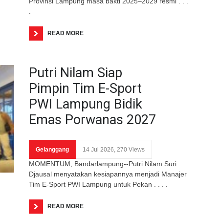
Provinsi Lampung masa bakti 2025–2029 resmi . . .
.
READ MORE
Putri Nilam Siap
Pimpin Tim E-Sport
PWI Lampung Bidik
Emas Porwanas 2027
Gelanggang
14 Jul 2026, 270 Views
MOMENTUM, Bandarlampung--Putri Nilam Suri
Djausal menyatakan kesiapannya menjadi Manajer
Tim E-Sport PWI Lampung untuk Pekan . . . .
READ MORE