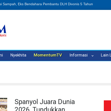
n Oleh Oknum Kadis, Kuasa Hukum Pelapor Desak Polisi Tetapkan P
mi
Nyekhita
MomentumTV
Informasi
Lain
Spanyol Juara Dunia
2026, Tundukkan