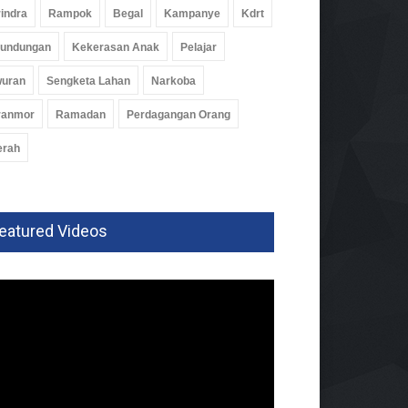
indra
Rampok
Begal
Kampanye
Kdrt
rundungan
Kekerasan Anak
Pelajar
wuran
Sengketa Lahan
Narkoba
ranmor
Ramadan
Perdagangan Orang
erah
eatured Videos