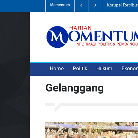
Dugaan Penipua
Momentum
3 years ago
3 years ago
Home
Politik
Hukum
Ekono
Gelanggang