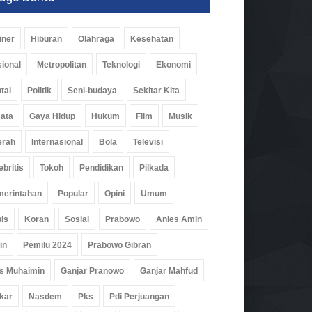
iner
Hiburan
Olahraga
Kesehatan
ional
Metropolitan
Teknologi
Ekonomi
tai
Politik
Seni-budaya
Sekitar Kita
ata
Gaya Hidup
Hukum
Film
Musik
erah
Internasional
Bola
Televisi
ebritis
Tokoh
Pendidikan
Pilkada
erintahan
Popular
Opini
Umum
is
Koran
Sosial
Prabowo
Anies Amin
in
Pemilu 2024
Prabowo Gibran
s Muhaimin
Ganjar Pranowo
Ganjar Mahfud
kar
Nasdem
Pks
Pdi Perjuangan