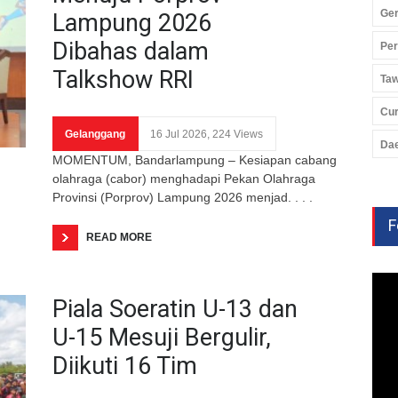
Ger
Lampung 2026
Dibahas dalam
Pe
Talkshow RRI
Ta
Cu
Gelanggang
16 Jul 2026, 224 Views
Da
MOMENTUM, Bandarlampung – Kesiapan cabang
olahraga (cabor) menghadapi Pekan Olahraga
Provinsi (Porprov) Lampung 2026 menjad. . . .
F
READ MORE
Piala Soeratin U-13 dan
U-15 Mesuji Bergulir,
Diikuti 16 Tim