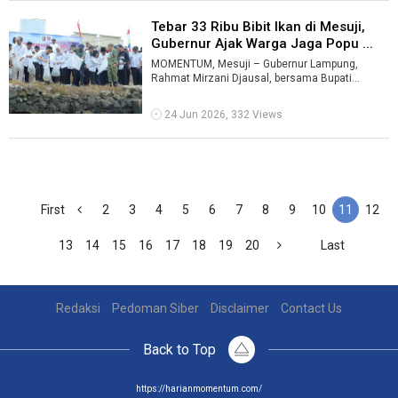
Tebar 33 Ribu Bibit Ikan di Mesuji,
Gubernur Ajak Warga Jaga Popu ...
MOMENTUM, Mesuji – Gubernur Lampung,
Rahmat Mirzani Djausal, bersama Bupati
Mesuji, Elfianah Khamami, melepas 33 ribu bibit
...
24 Jun 2026, 332 Views
First
2
3
4
5
6
7
8
9
10
11
12
13
14
15
16
17
18
19
20
Last
Redaksi
Pedoman Siber
Disclaimer
Contact Us
Back to Top
https://harianmomentum.com/