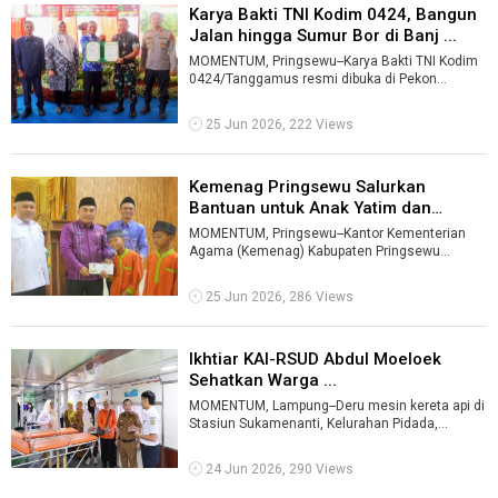
Karya Bakti TNI Kodim 0424, Bangun
Jalan hingga Sumur Bor di Banj ...
MOMENTUM, Pringsewu--Karya Bakti TNI Kodim
0424/Tanggamus resmi dibuka di Pekon
Banjarejo, Kecamatan Banyumas, Kabupaten
Prin ...
25 Jun 2026, 222 Views
Kemenag Pringsewu Salurkan
Bantuan untuk Anak Yatim dan
Penyandan ...
MOMENTUM, Pringsewu--Kantor Kementerian
Agama (Kemenag) Kabupaten Pringsewu
menyalurkan 175 paket bantuan kepada anak
yatim d ...
25 Jun 2026, 286 Views
Ikhtiar KAI-RSUD Abdul Moeloek
Sehatkan Warga ...
MOMENTUM, Lampung--Deru mesin kereta api di
Stasiun Sukamenanti, Kelurahan Pidada,
Kecamatan Panjang, Selasa (23-6-2026), mem
...
24 Jun 2026, 290 Views