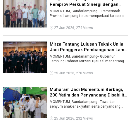
Pemprov Perkuat Sinergi dengan
Masyar ...
MOMENTUM, Bandarlampung – Pemerintah
Provinsi Lampung terus memperkuat kolaborasi
dengan masyarakat adat sebagai bagian dar ...
27 Jun 2026, 274 Views
Mirza Tantang Lulusan Teknik Unila
Jadi Penggerak Pembangunan Lam
...
MOMENTUM, Bandarlampung-- Gubernur
Lampung Rahmat Mirzani Djausal menantang
para lulusan Fakultas Teknik Universitas
Lampung ...
25 Jun 2026, 270 Views
Muharam Jadi Momentum Berbagi,
200 Yatim dan Penyandang Disabilit
...
MOMENTUM, Bandarlampung-- Tawa dan
senyum anak-anak yatim serta penyandang
disabilitas mewarnai Aula Kantor Kementerian
Agama ...
25 Jun 2026, 232 Views