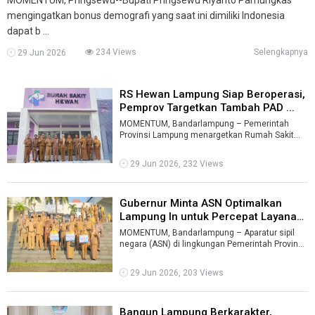
mengingatkan bonus demografi yang saat ini dimiliki Indonesia
dapat b ...
234 Views
Selengkapnya
29 Jun 2026
RS Hewan Lampung Siap Beroperasi,
Pemprov Targetkan Tambah PAD ...
MOMENTUM, Bandarlampung – Pemerintah
Provinsi Lampung menargetkan Rumah Sakit
Hewan yang segera beroperasi penuh dalam
dua ...
29 Jun 2026, 232 Views
Gubernur Minta ASN Optimalkan
Lampung In untuk Percepat Layanan
P ...
MOMENTUM, Bandarlampung – Aparatur sipil
negara (ASN) di lingkungan Pemerintah Provinsi
Lampung diminta mengoptimalkan peng ...
29 Jun 2026, 203 Views
Bangun Lampung Berkarakter,