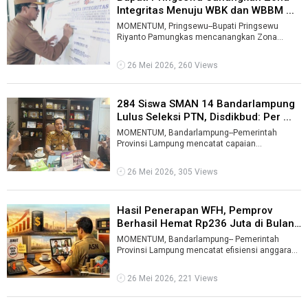
Integritas Menuju WBK dan WBBM ...
MOMENTUM, Pringsewu--Bupati Pringsewu
Riyanto Pamungkas mencanangkan Zona
Integritas menuju Wilayah Bebas dari Korupsi
(WBK) ...
26 Mei 2026, 260 Views
284 Siswa SMAN 14 Bandarlampung
Lulus Seleksi PTN, Disdikbud: Per ...
MOMENTUM, Bandarlampung--Pemerintah
Provinsi Lampung mencatat capaian
membanggakan di sektor pendidikan pada 2026.
SMA Negeri ...
26 Mei 2026, 305 Views
Hasil Penerapan WFH, Pemprov
Berhasil Hemat Rp236 Juta di Bulan
M ...
MOMENTUM, Bandarlampung-- Pemerintah
Provinsi Lampung mencatat efisiensi anggaran
sebesar Rp236.276.680 dari pelaksanaan prog ...
26 Mei 2026, 221 Views