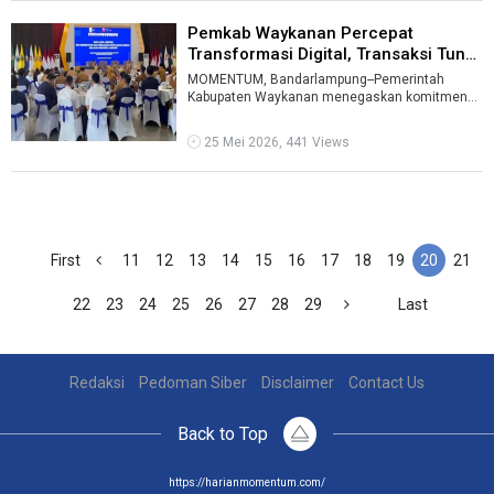
Pemkab Waykanan Percepat
Transformasi Digital, Transaksi Tunai
Mu ...
MOMENTUM, Bandarlampung--Pemerintah
Kabupaten Waykanan menegaskan komitmen
mendukung percepatan transformasi digital
daerah m ...
25 Mei 2026, 441 Views
First
11
12
13
14
15
16
17
18
19
20
21
22
23
24
25
26
27
28
29
Last
Redaksi
Pedoman Siber
Disclaimer
Contact Us
Back to Top
https://harianmomentum.com/