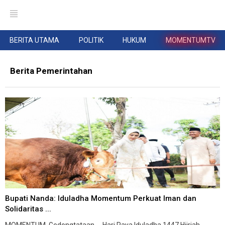
BERITA UTAMA
POLITIK
HUKUM
MOMENTUMTV
Berita Pemerintahan
Bupati Nanda: Iduladha Momentum Perkuat Iman dan
Solidaritas ...
MOMENTUM, Gedongtataan -- Hari Raya Iduladha 1447 Hijriah