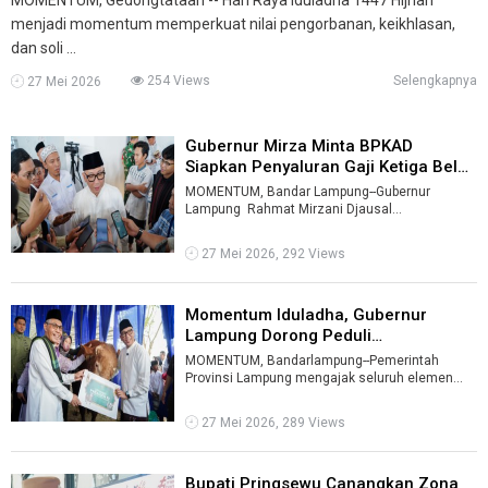
menjadi momentum memperkuat nilai pengorbanan, keikhlasan,
dan soli ...
254 Views
Selengkapnya
27 Mei 2026
Gubernur Mirza Minta BPKAD
Siapkan Penyaluran Gaji Ketiga Belas
A ...
MOMENTUM, Bandar Lampung--Gubernur
Lampung Rahmat Mirzani Djausal
menyampaikan penyaluran gaji ketiga belas bagi
aparat ...
27 Mei 2026, 292 Views
Momentum Iduladha, Gubernur
Lampung Dorong Peduli
Kesejahteraan M ...
MOMENTUM, Bandarlampung--Pemerintah
Provinsi Lampung mengajak seluruh elemen
masyarakat untuk menjadikan Hari Raya
Iduladha 1 ...
27 Mei 2026, 289 Views
Bupati Pringsewu Canangkan Zona