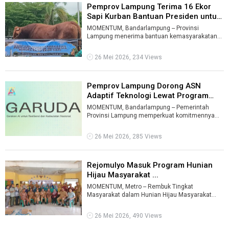
Pemprov Lampung Terima 16 Ekor
Sapi Kurban Bantuan Presiden untuk
...
MOMENTUM, Bandarlampung -- Provinsi
Lampung menerima bantuan kemasyarakatan
Presiden berupa 16 ekor sapi kurban untuk Hari
Ra ...
26 Mei 2026, 234 Views
Pemprov Lampung Dorong ASN
Adaptif Teknologi Lewat Program
GARUDA ...
MOMENTUM, Bandarlampung -- Pemerintah
Provinsi Lampung memperkuat komitmennya
dalam mendorong transformasi digital dan
pening ...
26 Mei 2026, 285 Views
Rejomulyo Masuk Program Hunian
Hijau Masyarakat ...
MOMENTUM, Metro -- Rembuk Tingkat
Masyarakat dalam Hunian Hijau Masyarakat
(H2M), merupakan program Pemerintah Provinsi
Lampu ...
26 Mei 2026, 490 Views