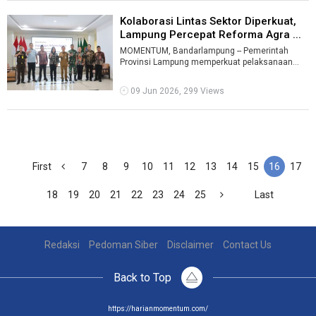
Kolaborasi Lintas Sektor Diperkuat,
Lampung Percepat Reforma Agra ...
MOMENTUM, Bandarlampung -- Pemerintah
Provinsi Lampung memperkuat pelaksanaan
reforma agraria melalui pengendalian akses
kepe ...
09 Jun 2026, 299 Views
First
7
8
9
10
11
12
13
14
15
16
17
18
19
20
21
22
23
24
25
Last
Redaksi
Pedoman Siber
Disclaimer
Contact Us
Back to Top
https://harianmomentum.com/