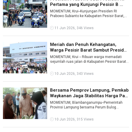
Pertama yang Kunjungi Pesisir B ...
MOMENTUM, Krui--Kunjungan Presiden RI
Prabowo Subianto ke Kabupaten Pesisir Barat,
Lampung, Rabu (10/6/2026), menjadi momen b
...
11 Jun 2026, 346 Views
Meriah dan Penuh Kehangatan,
Warga Pesisir Barat Sambut Presiden
...
MOMENTUM, Krui -- Ribuan warga memadati
sejumlah ruas jalan di Kabupaten Pesisir Barat,
Lampung, Rabu (10/6/2026), untuk meny ...
10 Jun 2026, 343 Views
Bersama Pemprov Lampung, Pemkab
Waykanan Jaga Stabilitas Harga Pa
...
MOMENTUM, Blambanganumpu--Pemerintah
Provinsi Lampung bersama Perum Bulog
menggelar Gerakan Serentak Penetrasi Pasar di
Pasar ...
10 Jun 2026, 315 Views