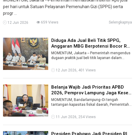
per hari untuk Satuan Pelayanan Pemenuhan Gizi (SPPG) serta
progr ...
659 Views
Selengkapnya
12 Jun 2026
Diduga Ada Jual Beli Titik SPPG,
Anggaran MBG Berpotensi Bocor Rp
...
MOMENTUM, Jakarta -- Pemerintah mengendus
dugaan praktik jual beli titik layanan dalam
Program Makan Bergizi Gratis (MBG) set ...
12 Jun 2026, 401 Views
Belanja Wajib Jadi Prioritas APBD
2026, Pemprov Lampung Jaga Kese
...
MOMENTUM, Bandarlampung--Di tengah
tantangan kapasitas fiskal daerah, Pemerintah
Provinsi Lampung menegaskan tidak akan
mengo ...
11 Jun 2026, 254 Views
Presiden Prabowo Jadi Presiden RI