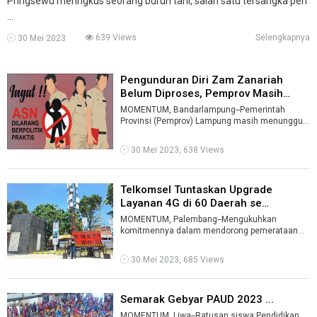
Pringsewu meringkus seorang buruh tani, salah satu tersangka pen
...
639 Views
Selengkapnya
30 Mei 2023
Pengunduran Diri Zam Zanariah
Belum Diproses, Pemprov Masih
Tungg ...
MOMENTUM, Bandarlampung--Pemerintah
Provinsi (Pemprov) Lampung masih menunggu
kelengkapan berkas pengunduran diri Dokter
Zam ...
30 Mei 2023, 638 Views
Telkomsel Tuntaskan Upgrade
Layanan 4G di 60 Daerah se
Sumbagsel ...
MOMENTUM, Palembang--Mengukuhkan
komitmennya dalam mendorong pemerataan
dan kesetaraan akses telekomunikasi
broadband terdepa ...
30 Mei 2023, 685 Views
Semarak Gebyar PAUD 2023 ...
MOMENTUM, Liwa--Ratusan siswa Pendidikan