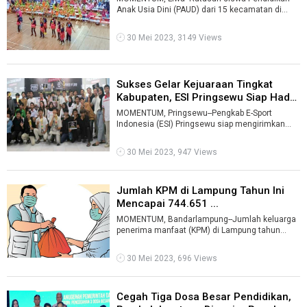
Anak Usia Dini (PAUD) dari 15 kecamatan di
Kabupaten Lampung Barat ambil bagian meny ...
30 Mei 2023, 3149 Views
Sukses Gelar Kejuaraan Tingkat
Kabupaten, ESI Pringsewu Siap Hada
...
MOMENTUM, Pringsewu--Pengkab E-Sport
Indonesia (ESI) Pringsewu siap mengirimkan
atlet terbaik untuk bersaing pada even Piala ...
30 Mei 2023, 947 Views
Jumlah KPM di Lampung Tahun Ini
Mencapai 744.651 ...
MOMENTUM, Bandarlampung--Jumlah keluarga
penerima manfaat (KPM) di Lampung tahun
2023 mencapai 744.651 orang.Ratusan ribu
KPM ...
30 Mei 2023, 696 Views
Cegah Tiga Dosa Besar Pendidikan,