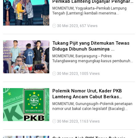
Pemkab Lamteng Diganjar Penghar
...
MOMENTUM, Yogyakarta--Pemkab Lampung
Tengah (Lamteng) kembali menerima
penghargaan tingkat nasional. Kali ini berupa
Anugerah ...
30 Mei 2023, 657 Views
Tukang Pijit yang Ditemukan Tewas
Diduga Dibunuh Suaminya ...
MOMENTUM, Banjaragung -- Polres
Tulangbawang mengungkap kasus pembunuhan
tukang pijit di Kampung Tunggalwarga,
Kecamatan Banj ...
30 Mei 2023, 1005 Views
Polemik Nomor Urut, Kader PKB
Lamteng Ancam Cabut Berkas
Pencalon ...
MOMENTUM, Gunungsugih--Polemik penetapan
nomor urut bakal calon legislatif (Bacaleg)
dianggap tak melalui proses musyawarah d ...
30 Mei 2023, 1163 Views