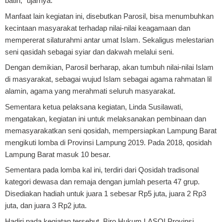
batin," ujarnya.
Manfaat lain kegiatan ini, disebutkan Parosil, bisa menumbuhkan
kecintaan masyarakat terhadap nilai-nilai keagamaan dan
mempererat silaturahmi antar umat Islam. Sekaligus melestarian
seni qasidah sebagai syiar dan dakwah melalui seni.
Dengan demikian, Parosil berharap, akan tumbuh nilai-nilai Islam
di masyarakat, sebagai wujud Islam sebagai agama rahmatan lil
alamin, agama yang merahmati seluruh masyarakat.
Sementara ketua pelaksana kegiatan, Linda Susilawati,
mengatakan, kegiatan ini untuk melaksanakan pembinaan dan
memasyarakatkan seni qosidah, mempersiapkan Lampung Barat
mengikuti lomba di Provinsi Lampung 2019. Pada 2018, qosidah
Lampung Barat masuk 10 besar.
Sementara pada lomba kal ini, terdiri dari Qosidah tradisonal
kategori dewasa dan remaja dengan jumlah peserta 47 grup.
Disediakan hadiah untuk juara 1 sebesar Rp5 juta, juara 2 Rp3
juta, dan juara 3 Rp2 juta.
Hadiri pada kegiatan tersebut, Biro Hukum LASQI Provinsi