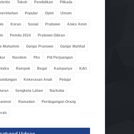
ebritis
Tokoh
Pendidikan
Pilkada
erintahan
Popular
Opini
Umum
is
Koran
Sosial
Prabowo
Anies Amin
in
Pemilu 2024
Prabowo Gibran
N I Perkuat Branding
uk Hilir
s Muhaimin
Ganjar Pranowo
Ganjar Mahfud
omi
06 Agu 2026, 149 Views
kar
Nasdem
Pks
Pdi Perjuangan
indra
Rampok
Begal
Kampanye
Kdrt
rundungan
Kekerasan Anak
Pelajar
wuran
Sengketa Lahan
Narkoba
ranmor
Ramadan
Perdagangan Orang
erah
eatured Videos