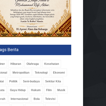
ags Berita
iner
Hiburan
Olahraga
Kesehatan
ional
Metropolitan
Teknologi
Ekonomi
tai
Politik
Seni-budaya
Sekitar Kita
ata
Gaya Hidup
Hukum
Film
Musik
erah
Internasional
Bola
Televisi