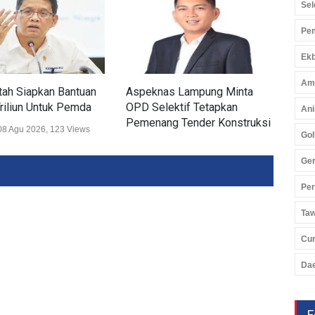
Sel
Pem
Ekb
Am
ah Siapkan Bantuan
Aspeknas Lampung Minta
PTP
riliun Untuk Pemda
OPD Selektif Tetapkan
Prod
Ani
Pemenang Tender Konstruksi
08 Agu 2026, 123 Views
Ekon
Gol
Ekonomi
06 Agu 2026, 468 Views
Ger
Pe
Ta
Cu
Da
F