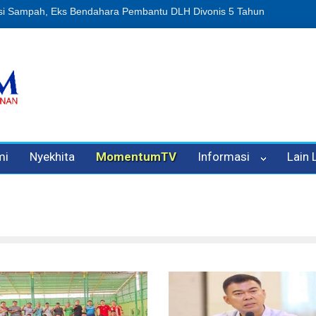
enipuan Oleh Oknum Kadis, Kuasa Hukum Pelapor Desak Polisi Tetap
mi
Nyekhita
MomentumTV
Informasi
Lain