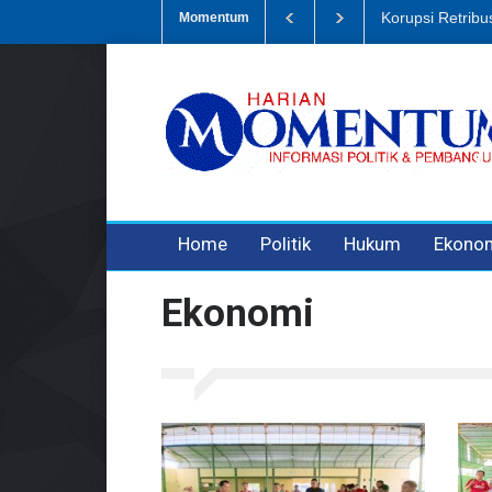
si Sampah, Eks Bendahara Pembantu DLH Divonis 5 Tahun
Dugaan P
Momentum
3 years ago
3 years ago
3 years ago
Home
Politik
Hukum
Ekono
Ekonomi