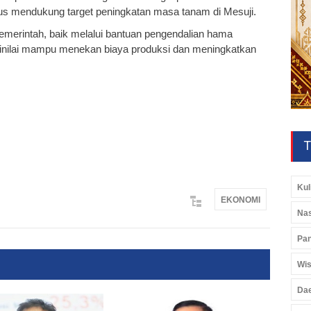
gus mendukung target peningkatan masa tanam di Mesuji.
merintah, baik melalui bantuan pengendalian hama
dinilai mampu menekan biaya produksi dan meningkatkan
T
Kul
EKONOMI
Nas
Pan
Wis
Da