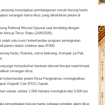
i Lampung menyiapkan pembangunan rumah burung hantu
tasi serangan hama tikus yang dikeluhkan petani di
ung Rahmat Mirzani Djausal saat berdialog dengan
n Mesuji Timur, Rabu (24/6/2026).
 salah satu kunci keberhasilan program peningkatan
kali panen dalam setahun atau IP300.
ih burung hantu, Rubuha, sama belerang. Kompak ya Pak.
i.
g juga menyalurkan bantuan darurat berupa seperempat
likan serangan tikus.
ah keberhasilan petani Desa Pangkalmas meningkatkan
upuk Organik Cair (POC) hayati.
ahan seluas sekitar 1.000 hektare meningkat dari 5.000 ton
ui pemanfaatan burung hantu sebagai predator alami tikus