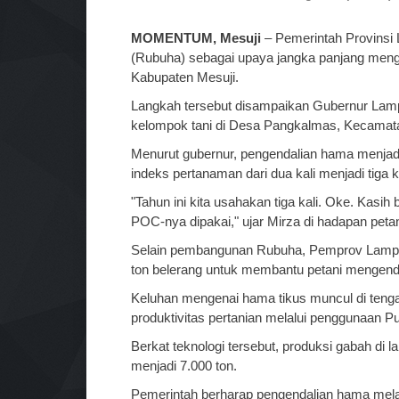
MOMENTUM, Mesuji
– Pemerintah Provins
(Rubuha) sebagai upaya jangka panjang menga
Kabupaten Mesuji.
Langkah tersebut disampaikan Gubernur Lamp
kelompok tani di Desa Pangkalmas, Kecamata
Menurut gubernur, pengendalian hama menjadi
indeks pertanaman dari dua kali menjadi tiga 
"Tahun ini kita usahakan tiga kali. Oke. Kas
POC-nya dipakai," ujar Mirza di hadapan petan
Selain pembangunan Rubuha, Pemprov Lampun
ton belerang untuk membantu petani mengenda
Keluhan mengenai hama tikus muncul di teng
produktivitas pertanian melalui penggunaan P
Berkat teknologi tersebut, produksi gabah di l
menjadi 7.000 ton.
Pemerintah berharap pengendalian hama melal