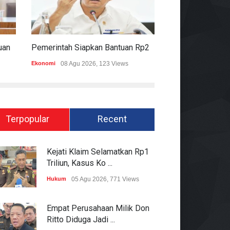
Komisi II DPR Apresiasi Bantuan Fiskal Rp20,5 Triliun Untuk Daerah
Pemerintah Siapkan Bantuan Rp20,5 Triliun Untuk Pemda
Ekonomi
08 Agu 2026, 123 Views
Hukum
08 Agu 2026
Terpopular
Recent
Kejati Klaim Selamatkan Rp1
Triliun, Kasus Ko ...
Hukum
05 Agu 2026, 771 Views
Empat Perusahaan Milik Don
Ritto Diduga Jadi ...