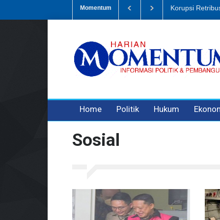
Sampah, Eks Bendahara Pembantu DLH Divonis 5 Tahun
Dugaan Peni
Momentum
3 years ago
3 years ago
3 years ago
Home
Politik
Hukum
Ekono
Sosial