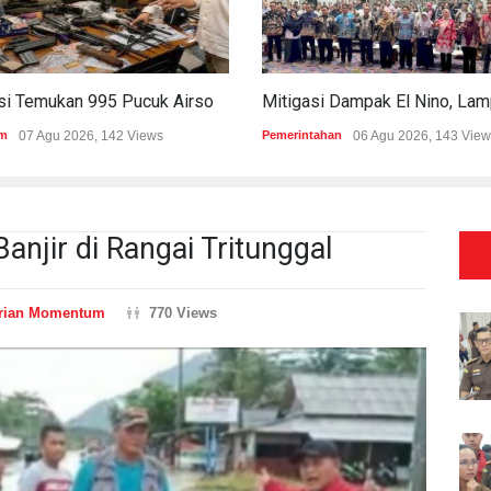
Polisi Temukan 995 Pucuk Airsoft Gun Dan Senjata Api Di Sekolah Swasta
m
07 Agu 2026, 142 Views
Pemerintahan
06 Agu 2026, 143 View
Banjir di Rangai Tritunggal
rian Momentum
770 Views