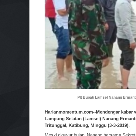
Plt Bupati Lamsel Nanang Ermanto
Harianmomentum.com--Mendengar kabar wila
Lampung Selatan (Lamsel) Nanang Ermanto 
Tritunggal, Katibung, Minggu (3-3-2019).
Meski diguyur hujan, Nanang bersama Sekret