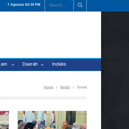
 P-21
Tembus Rp1,6 Triliun, Nilai Investasi di Lamteng Tertinggi di
7 Agustus
04:30 PM
 Lain
Daerah
Indeks
Home
Berita
Sosial