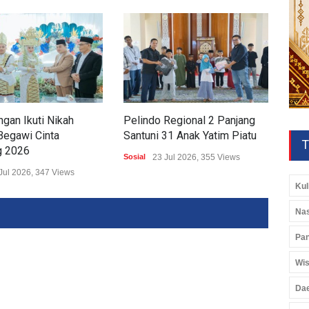
gan Ikuti Nikah
Pelindo Regional 2 Panjang
Geb
Begawi Cinta
Santuni 31 Anak Yatim Piatu
Yaqi
T
 2026
Sosial
23 Jul 2026, 355 Views
Sosia
Jul 2026, 347 Views
Kul
Nas
Pan
Wis
Da