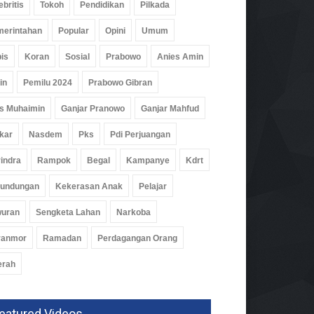
ebritis
Tokoh
Pendidikan
Pilkada
erintahan
Popular
Opini
Umum
is
Koran
Sosial
Prabowo
Anies Amin
in
Pemilu 2024
Prabowo Gibran
s Muhaimin
Ganjar Pranowo
Ganjar Mahfud
kar
Nasdem
Pks
Pdi Perjuangan
indra
Rampok
Begal
Kampanye
Kdrt
rundungan
Kekerasan Anak
Pelajar
wuran
Sengketa Lahan
Narkoba
ranmor
Ramadan
Perdagangan Orang
erah
eatured Videos