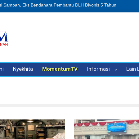
puan Oleh Oknum Kadis, Kuasa Hukum Pelapor Desak Polisi Tetapkan
mi
Nyekhita
MomentumTV
Informasi
Lain