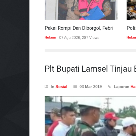
Pakai Rompi Dan Diborgol, Febrie Adriansyah Jalani Pemeriksaan Sebagai Tersangka TPPU
Hukum
07 Agu 2026, 287 Views
Huku
Plt Bupati Lamsel Tinjau 
In
Sosial
03 Mar 2019
Laporan
Ha