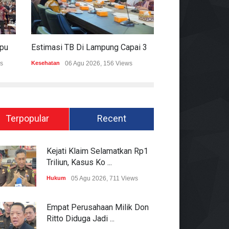
Mitigasi Dampak El Nino, Lampung Data Penggunaan Air Permukaan
Estimasi TB Di Lampung Capai 30.745 Kasus, Pemprov Genjot Percepatan Penanganan
s
Kesehatan
06 Agu 2026, 156 Views
Epapper
06 Agu 202
Terpopular
Recent
Kejati Klaim Selamatkan Rp1
Triliun, Kasus Ko ...
Hukum
05 Agu 2026, 711 Views
Empat Perusahaan Milik Don
Ritto Diduga Jadi ...