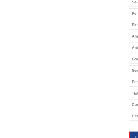
Sel
Pem
Ekb
Am
Ani
Gol
Ger
Pe
Ta
Cu
Da
F