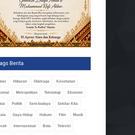
yar Muharam, Majelis Al-
n Santuni Anak Yatim
ags Berita
l
08 Jul 2026, 245 Views
iner
Hiburan
Olahraga
Kesehatan
ional
Metropolitan
Teknologi
Ekonomi
tai
Politik
Seni-budaya
Sekitar Kita
ata
Gaya Hidup
Hukum
Film
Musik
erah
Internasional
Bola
Televisi