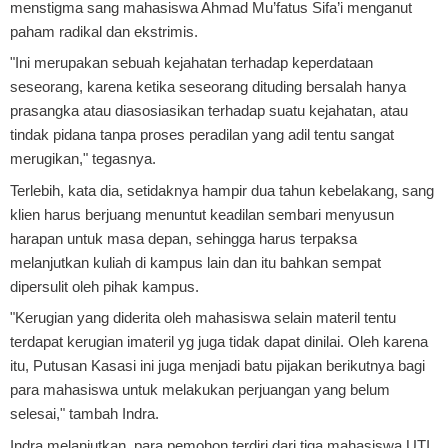
menstigma sang mahasiswa Ahmad Mu’fatus Sifa’i menganut
paham radikal dan ekstrimis.
"Ini merupakan sebuah kejahatan terhadap keperdataan
seseorang, karena ketika seseorang dituding bersalah hanya
prasangka atau diasosiasikan terhadap suatu kejahatan, atau
tindak pidana tanpa proses peradilan yang adil tentu sangat
merugikan," tegasnya.
Terlebih, kata dia, setidaknya hampir dua tahun kebelakang, sang
klien harus berjuang menuntut keadilan sembari menyusun
harapan untuk masa depan, sehingga harus terpaksa
melanjutkan kuliah di kampus lain dan itu bahkan sempat
dipersulit oleh pihak kampus.
"Kerugian yang diderita oleh mahasiswa selain materil tentu
terdapat kerugian imateril yg juga tidak dapat dinilai. Oleh karena
itu, Putusan Kasasi ini juga menjadi batu pijakan berikutnya bagi
para mahasiswa untuk melakukan perjuangan yang belum
selesai," tambah Indra.
Indra melanjutkan, para pemohon terdiri dari tiga mahasiswa UTI