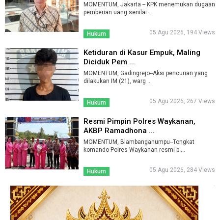
MOMENTUM, Jakarta -- KPK menemukan dugaan
pemberian uang senilai ...
05 Agu 2026, 194 Views
Hukum
Ketiduran di Kasur Empuk, Maling
Diciduk Pem ...
MOMENTUM, Gadingrejo--Aksi pencurian yang
dilakukan IM (21), warg ...
05 Agu 2026, 267 Views
Hukum
Resmi Pimpin Polres Waykanan,
AKBP Ramadhona ...
MOMENTUM, Blambanganumpu--Tongkat
komando Polres Waykanan resmi b ...
05 Agu 2026, 284 Views
Hukum