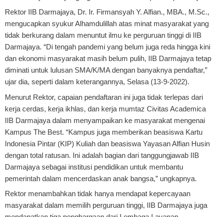
Rektor IIB Darmajaya, Dr. Ir. Firmansyah Y. Alfian., MBA., M.Sc.,
mengucapkan syukur Alhamdulillah atas minat masyarakat yang
tidak berkurang dalam menuntut ilmu ke perguruan tinggi di IIB
Darmajaya. “Di tengah pandemi yang belum juga reda hingga kini
dan ekonomi masyarakat masih belum pulih, IIB Darmajaya tetap
diminati untuk lulusan SMA/K/MA dengan banyaknya pendaftar,”
ujar dia, seperti dalam keterangannya, Selasa (13-9-2022).
Menurut Rektor, capaian pendaftaran ini juga tidak terlepas dari
kerja cerdas, kerja ikhlas, dan kerja mumtaz Civitas Academica
IIB Darmajaya dalam menyampaikan ke masyarakat mengenai
Kampus The Best. “Kampus juga memberikan beasiswa Kartu
Indonesia Pintar (KIP) Kuliah dan beasiswa Yayasan Alfian Husin
dengan total ratusan. Ini adalah bagian dari tanggungjawab IIB
Darmajaya sebagai institusi pendidikan untuk membantu
pemerintah dalam mencerdaskan anak bangsa,” ungkapnya.
Rektor menambahkan tidak hanya mendapat kepercayaan
masyarakat dalam memilih perguruan tinggi, IIB Darmajaya juga
mendapatkan tiga penghargaan dari Lembaga Layanan