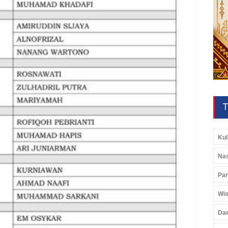
T
Kul
Nas
Pan
Wis
Da