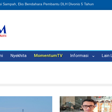
n Oleh Oknum Kadis, Kuasa Hukum Pelapor Desak Polisi Tetapkan P
mi
Nyekhita
MomentumTV
Informasi
Lain