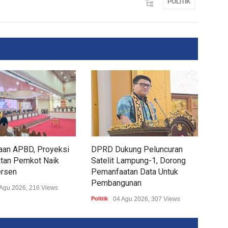
POLITIK
aan APBD, Proyeksi
DPRD Dukung Peluncuran
KNP
tan Pemkot Naik
Satelit Lampung-1, Dorong
202
ersen
Pemanfaatan Data Untuk
Edy
Pembangunan
Sol
Agu 2026, 216 Views
Politik
04 Agu 2026, 307 Views
Politi