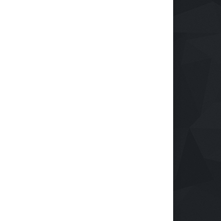
I Tanggamus Periode
6-2029 Dilantik, Romzi
 Ajak Pemuda Hadirkan
usi
k
04 Agu 2026, 293 Views