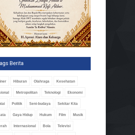
ags Berita
iner
Hiburan
Olahraga
Kesehatan
ional
Metropolitan
Teknologi
Ekonomi
tai
Politik
Seni-budaya
Sekitar Kita
ata
Gaya Hidup
Hukum
Film
Musik
erah
Internasional
Bola
Televisi