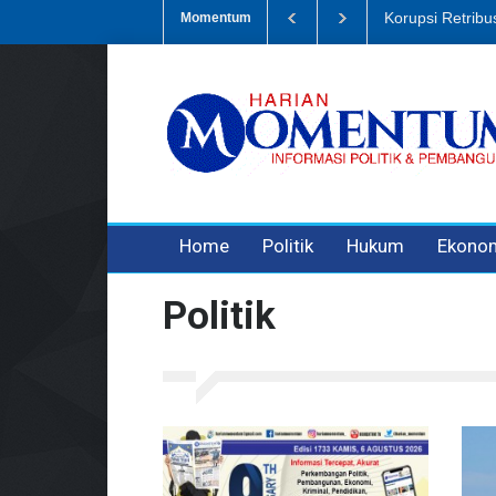
Dugaan Penipua
Momentum
3 years ago
3 years ago
Home
Politik
Hukum
Ekono
Politik