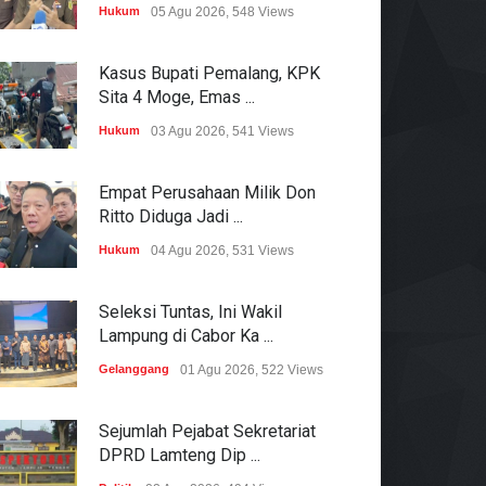
Hukum
05 Agu 2026, 548 Views
Kasus Bupati Pemalang, KPK
Sita 4 Moge, Emas ...
Hukum
03 Agu 2026, 541 Views
Empat Perusahaan Milik Don
Ritto Diduga Jadi ...
Hukum
04 Agu 2026, 531 Views
Seleksi Tuntas, Ini Wakil
Lampung di Cabor Ka ...
Gelanggang
01 Agu 2026, 522 Views
Sejumlah Pejabat Sekretariat
DPRD Lamteng Dip ...