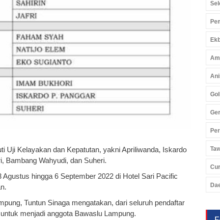
Sel
Pem
Ekb
Am
Ani
Gol
Ger
Pe
 Uji Kelayakan dan Kepatutan, yakni Apriliwanda, Iskardo
Ta
i, Bambang Wahyudi, dan Suheri.
Cu
Agustus hingga 6 September 2022 di Hotel Sari Pacific
Da
n.
pung, Tuntun Sinaga mengatakan, dari seluruh pendaftar
ang untuk menjadi anggota Bawaslu Lampung.
F