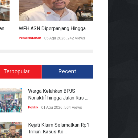
KPK Ungkap Dugaan Pemberian 12.500 Dolar Singapura Ke Pejabat Kementerian Kehutanan
WFH ASN Diperpanjang Hingga Akhir September 2026
Pemerintahan
05 Agu 2026, 242 Views
Hukum
05 Agu 2026
Terpopular
Recent
Warga Keluhkan BPJS
Nonaktif hingga Jalan Rus ...
Politik
01 Agu 2026, 564 Views
Kejati Klaim Selamatkan Rp1
Triliun, Kasus Ko ...