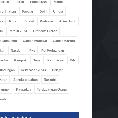
ebritis
Tokoh
Pendidikan
Pilkada
erintahan
Popular
Opini
Umum
is
Koran
Sosial
Prabowo
Anies Amin
in
Pemilu 2024
Prabowo Gibran
s Muhaimin
Ganjar Pranowo
Ganjar Mahfud
kar
Nasdem
Pks
Pdi Perjuangan
indra
Rampok
Begal
Kampanye
Kdrt
rundungan
Kekerasan Anak
Pelajar
wuran
Sengketa Lahan
Narkoba
ranmor
Ramadan
Perdagangan Orang
erah
eatured Videos