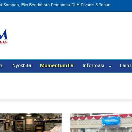
n Oleh Oknum Kadis, Kuasa Hukum Pelapor Desak Polisi Tetapkan P
mi
Nyekhita
MomentumTV
Informasi
Lain