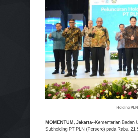
Holding PLN
MOMENTUM, Jakarta
--Kementerian Badan 
Subholding PT PLN (Persero) pada Rabu, 21