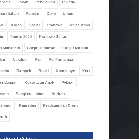
ebritis
Tokoh
Pendidikan
Pilkada
erintahan
Popular
Opini
Umum
is
Koran
Sosial
Prabowo
Anies Amin
in
Pemilu 2024
Prabowo Gibran
s Muhaimin
Ganjar Pranowo
Ganjar Mahfud
kar
Nasdem
Pks
Pdi Perjuangan
indra
Rampok
Begal
Kampanye
Kdrt
rundungan
Kekerasan Anak
Pelajar
wuran
Sengketa Lahan
Narkoba
ranmor
Ramadan
Perdagangan Orang
erah
eatured Videos