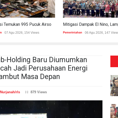
Polisi Temukan 995 Pucuk Airsoft Gun Dan Senjata Api Di Sekolah Swasta
m
07 Agu 2026, 154 Views
Pemerintahan
06 Agu 2026, 147 View
ub-Holding Baru Diumumkan
cah Jadi Perusahaan Energi
yambut Masa Depan
Nurjanah/rls
879 Views