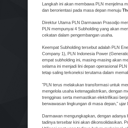
Langkah ini akan membawa PLN menjelma menj
dan berorientasi pada masa depan menuju
Th
Direktur Utama PLN Darmawan Prasodjo menje
PLN mempunyai 4 Subholding yang akan mem
cekatan dalam pengembangan usaha.
Keempat Subholding tersebut adalah PLN Ene
Company 1), PLN Indonesia Power (Generatio
empat subholding ini, masing-masing akan mem
selama ini menjadi lini depan operasional PLN
tetap saling terkoneksi terutama dalam mema
"PLN terus melakukan transformasi untuk men
mengelola usaha ketenagalistrikan, dengan me
trengginas serta memastikan elektrifikasi ber
berwawasan lingkungan di masa depan," uja
Darmawan mengungkapkan, dengan adanya Ho
tadinya tersebar kini akan dikonsolidasikan.