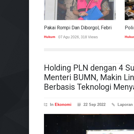
Pakai Rompi Dan Diborgol, Febrie Adriansyah Jalani Pemeriksaan Sebagai Tersangka TPPU
Hukum
07 Agu 2026, 318 Views
Huku
Holding PLN dengan 4 S
Menteri BUMN, Makin Lin
Berbasis Teknologi Men
In
Ekonomi
22 Sep 2022
Laporan