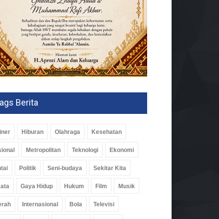
ags Berita
iner
Hiburan
Olahraga
Kesehatan
ional
Metropolitan
Teknologi
Ekonomi
tai
Politik
Seni-budaya
Sekitar Kita
ata
Gaya Hidup
Hukum
Film
Musik
erah
Internasional
Bola
Televisi