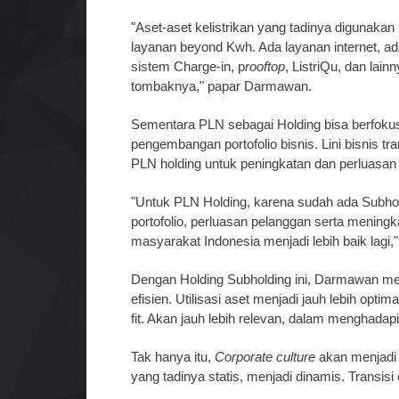
"Aset-aset kelistrikan yang tadinya digunaka
layanan beyond Kwh. Ada layanan internet, a
sistem Charge-in, p
rooftop
, ListriQu, dan la
tombaknya," papar Darmawan.
Sementara PLN sebagai Holding bisa berfokus 
pengembangan portofolio bisnis. Lini bisnis tra
PLN holding untuk peningkatan dan perluasa
"Untuk PLN Holding, karena sudah ada Subh
portofolio, perluasan pelanggan serta meningk
masyarakat Indonesia menjadi lebih baik lagi,
Dengan Holding Subholding ini, Darmawan meya
efisien. Utilisasi aset menjadi jauh lebih optima
fit. Akan jauh lebih relevan, dalam menghada
Tak hanya itu,
Corporate culture
akan menjadi j
yang tadinya statis, menjadi dinamis. Transisi