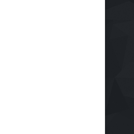
 Kuota Bisa Liburan, By.U
bali Hadirkan Program
tamasya 2026
omi
06 Agu 2026, 167 Views