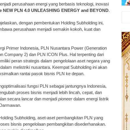
adi perusahaan energi yang berbasis teknologi, inovasi
e NEW PLN 4.0 UNLEASHING ENERGY and BEYOND
.
laskan, dengan pembentukan Holding Subholding ini,
bawa perusahaan menjadi semakin kokoh, kuat dan
rgi Primer Indonesia, PLN Nusantara Power (Generation
n Company 2) dan PLN ICON Plus. Hal terpenting dari
iliki peran strategis dalam pengelolaan aset negara yang
 dalam melistriki nusantara. Keempat Subholding ini akan
ksimalkan rantai pasok bisnis PLN ke depan.
goptimalisasi fungsi PLN sebagai jantungnya Indonesia,
ngubah proses bisnis menjadi lebih lincah, cepat, dan
jalan secara lancar dan menjadi
pioneer
dalam energi listrik
r Darmawan.
lding Subholding, aset-aset pembangkitan PLN yang
 Proses bisnis pengelolaan pembangkitan disederhanakan.