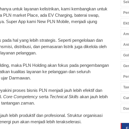
Sel
n hanya untuk layanan kelistrikan, kami kembangkan untuk
Pem
da PLN market Place, ada EV Charging, baterai swap,
innya. Super App kami New PLN Mobile, menjadi ujung
Ekb
Am
pada hal yang lebih strategis. Seperti pengelolaan dan
Ani
nsmisi, distribusi, dan pemasaran listrik juga dikelola oleh
n layanan pelanggan.
Gol
olding, maka PLN Holding akan fokus pada pengembangan
Ger
atkan kualitas layanan ke pelanggan dan seluruh
Pe
" ujar Darmawan.
Ta
kini proses bisnis PLN menjadi jauh lebih efektif dan
l.
Core Competency
serta
Technical Skills
akan jauh lebih
Cu
pi tantangan zaman.
Da
auh lebih produktif dan profesional. Struktur organisasi
 energi pun akan menjadi lebih terakselerasi.
F