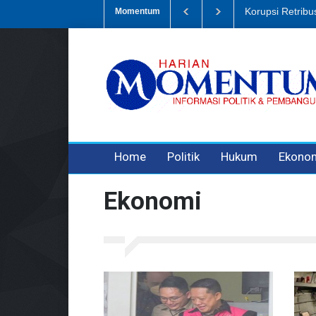
Dugaan Penipua
Momentum
3 years ago
3 years ago
Home
Politik
Hukum
Ekono
Ekonomi