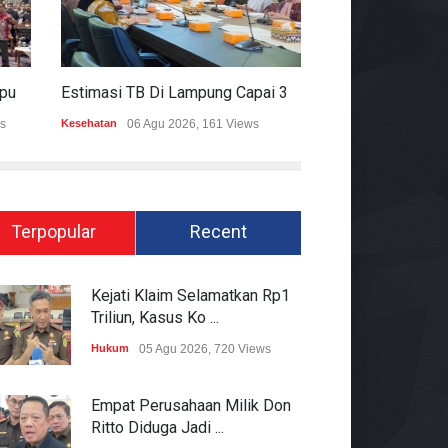
Mitigasi Dampak El Nino, Lampung Data Penggunaan Air Permukaan
Estimasi TB Di Lampung Capai 30.745 Kasus, Pemprov Genjot Percepatan Penanganan
s
Kesehatan
06 Agu 2026, 161 Views
Epapper
06 Agu 202
Terpopular
Recent
Kejati Klaim Selamatkan Rp1
Triliun, Kasus Ko ...
Hukum
05 Agu 2026, 720 Views
Empat Perusahaan Milik Don
Ritto Diduga Jadi ...