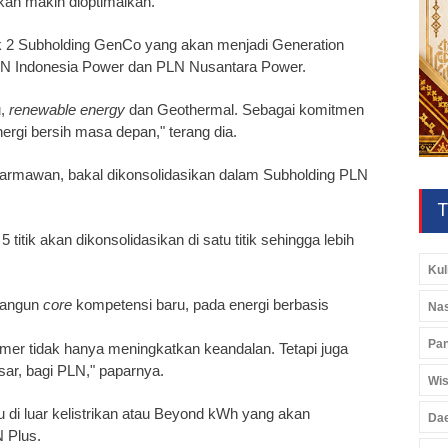
akan makin dioptimalkan.
k 2 Subholding GenCo yang akan menjadi Generation
LN Indonesia Power dan PLN Nusantara Power.
u,
renewable energy
dan Geothermal. Sebagai komitmen
ergi bersih masa depan," terang dia.
t Darmawan, bakal dikonsolidasikan dalam Subholding PLN
T
titik akan dikonsolidasikan di satu titik sehingga lebih
Kul
 bangun
core
kompetensi baru, pada energi berbasis
Nas
Pan
rimer tidak hanya meningkatkan keandalan. Tetapi juga
sar, bagi PLN," paparnya.
Wis
u di luar kelistrikan atau Beyond kWh yang akan
Da
 Plus.