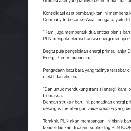
Utilisasi aset yang tadinya belum maksimal, 
Konsolidasi aset pembangkitan ini membentu
Company terbesar se-Asia Tenggara, yaitu P
"Kami juga membentuk dua entitas bisnis bar
PLN mengakselerasi transisi energi menuju en
Begitu pula pengelolaan energi primer, lanju
Energi Primer Indonesia.
Pengadaan batu bara yang tadinya tersebar di 5 
efektif dan efisien.
"Dan untuk mendukung transisi energi, kami
biomassa.
Dengan struktur baru ini, pengadaan energi p
sekaligus membangun
value creation
yang be
Terakhir, PLN akan membangun lini bisnis bar
konsolidasikan di dalam subholding PLN ICON