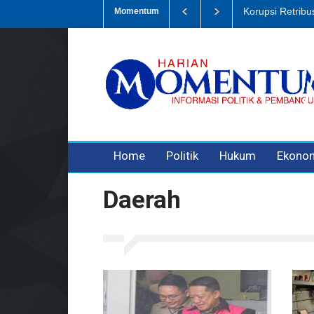
Dugaan Penipua
Momentum
3 years ago
3 years ago
Home
Politik
Hukum
Ekono
Daerah