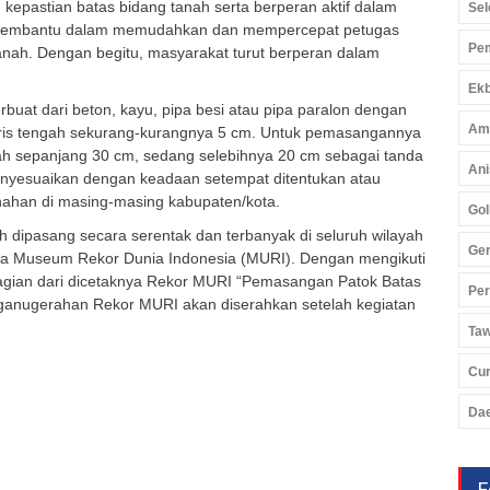
epastian batas bidang tanah serta berperan aktif dalam
Sel
 membantu dalam memudahkan dan mempercepat petugas
Pem
ah. Dengan begitu, masyarakat turut berperan dalam
Ekb
rbuat dari beton, kayu, pipa besi atau pipa paralon dengan
Am
ris tengah sekurang-kurangnya 5 cm. Untuk pemasangannya
nah sepanjang 30 cm, sedang selebihnya 20 cm sebagai tanda
Ani
menyesuaikan dengan keadaan setempat ditentukan atau
nahan di masing-masing kabupaten/kota.
Gol
h dipasang secara serentak dan terbanyak di seluruh wilayah
Ger
a Museum Rekor Dunia Indonesia (MURI). Dengan mengikuti
bagian dari dicetaknya Rekor MURI “Pemasangan Patok Batas
Pe
ganugerahan Rekor MURI akan diserahkan setelah kegiatan
Ta
Cu
Da
F