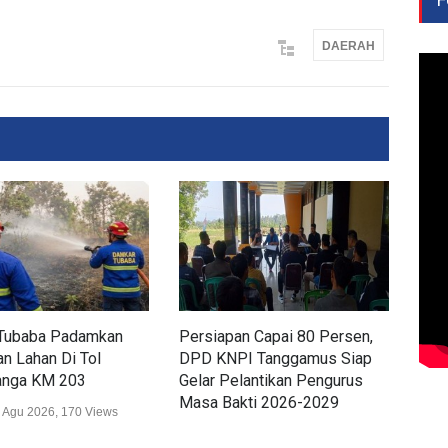
DAERAH
Tubaba Padamkan
Persiapan Capai 80 Persen,
Dis
n Lahan Di Tol
DPD KNPI Tanggamus Siap
Ker
nga KM 203
Gelar Pelantikan Pengurus
Lam
Masa Bakti 2026-2029
Wis
 Agu 2026, 170 Views
Daerah
02 Agu 2026, 248 Views
Daer