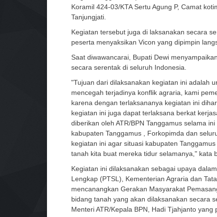
Koramil 424-03/KTA Sertu Agung P, Camat koti
Tanjungjati.
Kegiatan tersebut juga di laksanakan secara s
peserta menyaksikan Vicon yang dipimpin lang
Saat diwawancarai, Bupati Dewi menyampaikan 
secara serentak di seluruh Indonesia.
"Tujuan dari dilaksanakan kegiatan ini adalah
mencegah terjadinya konflik agraria, kami pe
karena dengan terlaksananya kegiatan ini di
kegiatan ini juga dapat terlaksana berkat ke
diberikan oleh ATR/BPN Tanggamus selama ini 
kabupaten Tanggamus , Forkopimda dan selur
kegiatan ini agar situasi kabupaten Tanggamus 
tanah kita buat mereka tidur selamanya," kata b
Kegiatan ini dilaksanakan sebagai upaya dala
Lengkap (PTSL), Kementerian Agraria dan Tat
mencanangkan Gerakan Masyarakat Pemasanga
bidang tanah yang akan dilaksanakan secara s
Menteri ATR/Kepala BPN, Hadi Tjahjanto yang 