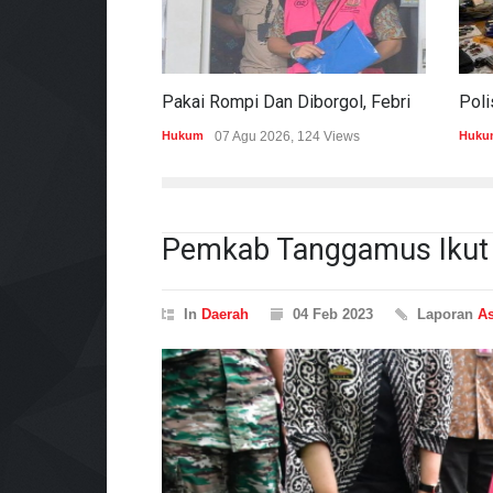
Pakai Rompi Dan Diborgol, Febrie Adriansyah Jalani Pemeriksaan Sebagai Tersangka TPPU
Hukum
07 Agu 2026, 124 Views
Huku
Pemkab Tanggamus Ikut
In
Daerah
04 Feb 2023
Laporan
As