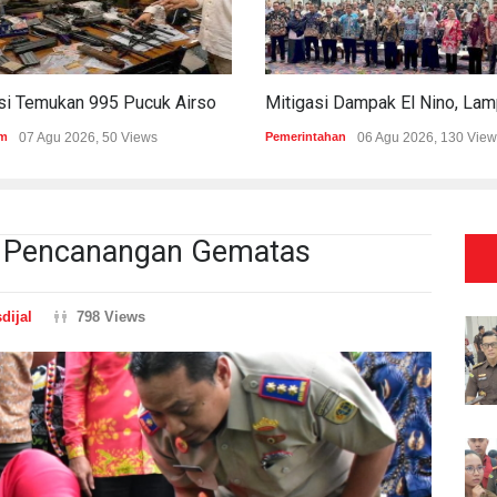
Polisi Temukan 995 Pucuk Airsoft Gun Dan Senjata Api Di Sekolah Swasta
m
07 Agu 2026, 50 Views
Pemerintahan
06 Agu 2026, 130 View
 Pencanangan Gematas
dijal
798 Views