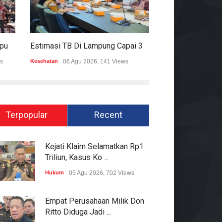
Mitigasi Dampak El Nino, Lampung Data Penggunaan Air Permukaan
Estimasi TB Di Lampung Capai 30.745 Kasus, Pemprov Genjot Percepatan Penanganan
s
Kesehatan
06 Agu 2026, 141 Views
Epapper
06 Agu 202
Terpopular
Recent
Kejati Klaim Selamatkan Rp1
Triliun, Kasus Ko ...
Hukum
05 Agu 2026, 702 Views
Empat Perusahaan Milik Don
Ritto Diduga Jadi ...