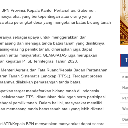
 BPN Provinsi, Kepala Kantor Pertanahan, Gubernur,
a masyarakat yang berkepentingan atau orang yang
sa atau perangkat desa yang mengetahui batas bidang tanah
taranya sebagai upaya untuk menggerakkan dan
asang dan menjaga tanda batas tanah yang dimilikinya.
sing-masing pemilik tanah, diharapkan juga dapat
 tanah antar masyarakat. GEMAPATAS juga merupakan
T
n kegiatan PTSL Terintegrasi Tahun 2023.
n Menteri Agraria dan Tata Ruang/Kepala Badan Pertanahan
aran Tanah Sistematis Lengkap (PTSL). Terdapat proses
Kul
anaannya dilakukan pemasangan tanda batas.
Nas
tkan target mendaftarkan bidang tanah di Indonesia
m pelaksanaan PTSL dibutuhkan dukungan serta partisipasi
Pan
ebagai pemilik tanah. Dalam hal ini, masyarakat memiliki
an memasang tanda batas tanah atau yang lebih dikenal
Wis
Da
nteri ATR/Kepala BPN menyatakan masyarakat dapat secara