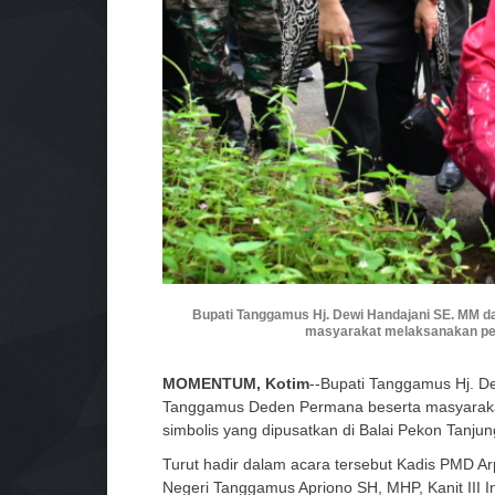
Bupati Tanggamus Hj. Dewi Handajani SE. MM 
masyarakat melaksanakan pem
MOMENTUM, Kotim
--Bupati Tanggamus Hj. D
Tanggamus Deden Permana beserta masyaraka
simbolis yang dipusatkan di Balai Pekon Tanju
Turut hadir dalam acara tersebut Kadis PMD Arp
Negeri Tanggamus Apriono SH, MHP, Kanit III