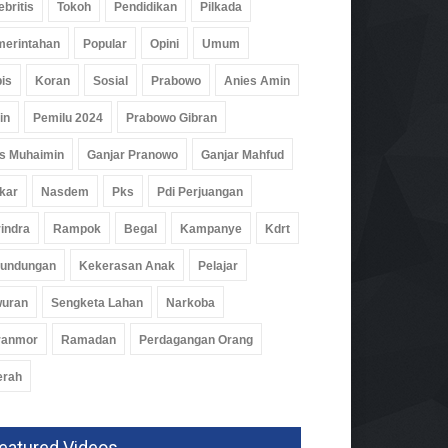
ebritis
Tokoh
Pendidikan
Pilkada
erintahan
Popular
Opini
Umum
is
Koran
Sosial
Prabowo
Anies Amin
in
Pemilu 2024
Prabowo Gibran
s Muhaimin
Ganjar Pranowo
Ganjar Mahfud
kar
Nasdem
Pks
Pdi Perjuangan
indra
Rampok
Begal
Kampanye
Kdrt
rundungan
Kekerasan Anak
Pelajar
wuran
Sengketa Lahan
Narkoba
ranmor
Ramadan
Perdagangan Orang
erah
eatured Videos