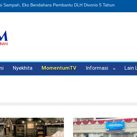
n Oleh Oknum Kadis, Kuasa Hukum Pelapor Desak Polisi Tetapkan P
mi
Nyekhita
MomentumTV
Informasi
Lain