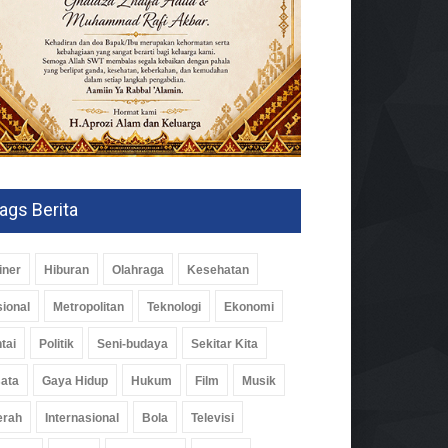
ags Berita
iner
Hiburan
Olahraga
Kesehatan
ional
Metropolitan
Teknologi
Ekonomi
tai
Politik
Seni-budaya
Sekitar Kita
ata
Gaya Hidup
Hukum
Film
Musik
erah
Internasional
Bola
Televisi