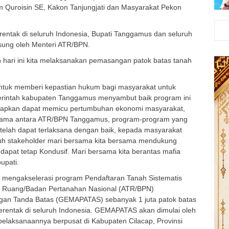
m Quroisin SE, Kakon Tanjungjati dan Masyarakat Pekon
erentak di seluruh Indonesia, Bupati Tanggamus dan seluruh
sung oleh Menteri ATR/BPN.
hari ini kita melaksanakan pemasangan patok batas tanah
 untuk memberi kepastian hukum bagi masyarakat untuk
merintah kabupaten Tanggamus menyambut baik program ini
harapkan dapat memicu pertumbuhan ekonomi masyarakat,
rjasama antara ATR/BPN Tanggamus, program-program yang
telah dapat terlaksana dengan baik, kepada masyarakat
uh stakeholder mari bersama kita bersama mendukung
dapat tetap Kondusif. Mari bersama kita berantas mafia
upati.
m mengakselerasi program Pendaftaran Tanah Sistematis
a Ruang/Badan Pertanahan Nasional (ATR/BPN)
n Tanda Batas (GEMAPATAS) sebanyak 1 juta patok batas
erentak di seluruh Indonesia. GEMAPATAS akan dimulai oleh
pelaksanaannya berpusat di Kabupaten Cilacap, Provinsi