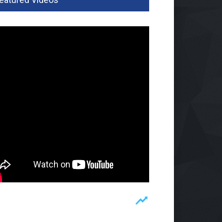
par Pesawaran Jajaki
ja Sama Dengan Imigrasi
pung, Perkuat Pendataan
man
ah
02 Agu 2026, 273 Views