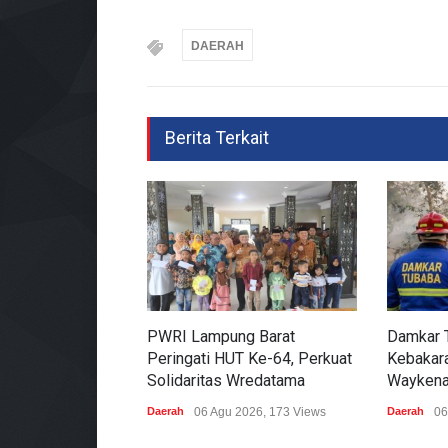
DAERAH
Berita Terkait
PWRI Lampung Barat
Damkar 
Peringati HUT Ke-64, Perkuat
Kebakara
Solidaritas Wredatama
Waykena
Daerah
06 Agu 2026, 173 Views
Daerah
06